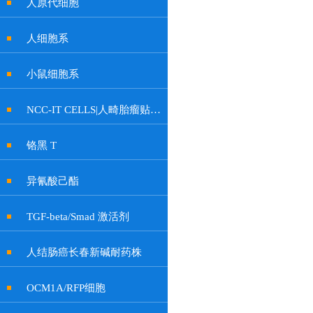
人原代细胞
人细胞系
小鼠细胞系
NCC-IT CELLS|人畸胎瘤贴壁细胞
铬黑 T
异氰酸己酯
TGF-beta/Smad 激活剂
人结肠癌长春新碱耐药株
OCM1A/RFP细胞