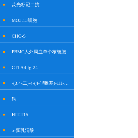
荧光标记二抗
MO3.13细胞
CHO-S
PBMC人外周血单个核细胞
CTLA4 Ig-24
-(3,4-二)-4-(4-吗啉基)-1H-吡咯-2,5-二酮
钠
HIT-T15
5-氟乳清酸