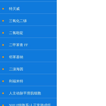
特灭威
三氧化二锑
二氢吡啶
二甲苯青 FF
邻苯基钠
二溴海因
利福米特
人主动脉平滑肌细胞
NHLF细胞系|人正常肺成纤维细胞