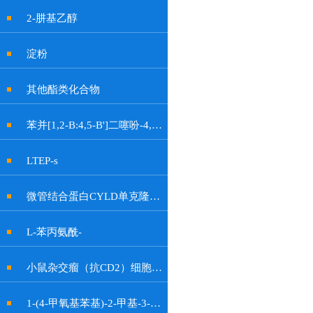
2-肼基乙醇
淀粉
其他酯类化合物
苯并[1,2-B:4,5-B']二噻吩-4,8-二酮
LTEP-s
微管结合蛋白CYLD单克隆抗体
L-苯丙氨酰-
小鼠杂交瘤（抗CD2）细胞OKT11
1-(4-甲氧基苯基)-2-甲基-3-硝基-1H-吲哚-6-醇