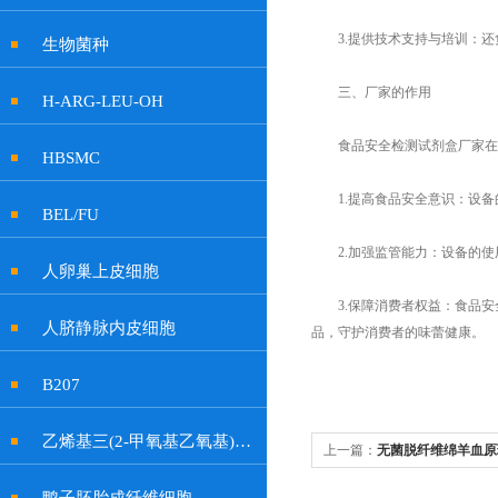
3.提供技术支持与培训：还
生物菌种
三、厂家的作用
H-ARG-LEU-OH
食品安全检测试剂盒厂家在守
HBSMC
1.提高食品安全意识：设备
BEL/FU
2.加强监管能力：设备的使
人卵巢上皮细胞
3.保障消费者权益：食品安
人脐静脉内皮细胞
品，守护消费者的味蕾健康。
B207
乙烯基三(2-甲氧基乙氧基)硅烷
上一篇：
无菌脱纤维绵羊血原