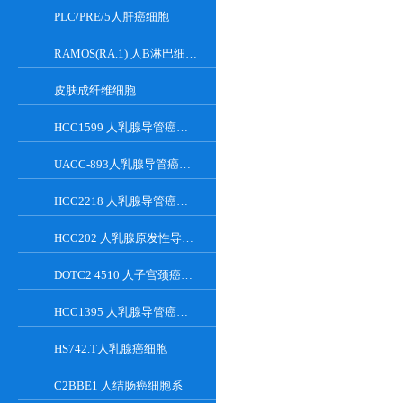
PLC/PRE/5人肝癌细胞
RAMOS(RA.1) 人B淋巴细胞瘤细胞
皮肤成纤维细胞
HCC1599 人乳腺导管癌细胞系
UACC-893人乳腺导管癌贴壁细胞系
HCC2218 人乳腺导管癌细胞系
HCC202 人乳腺原发性导管癌细胞系
DOTC2 4510 人子宫颈癌细胞系
HCC1395 人乳腺导管癌细胞系
HS742.T人乳腺癌细胞
C2BBE1 人结肠癌细胞系