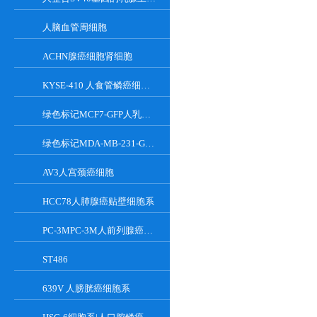
人脑血管周细胞
ACHN腺癌细胞肾细胞
KYSE-410 人食管鳞癌细胞系
绿色标记MCF7-GFP人乳腺癌细胞
绿色标记MDA-MB-231-GFP人乳腺癌细胞
AV3人宫颈癌细胞
HCC78人肺腺癌贴壁细胞系
PC-3MPC-3M人前列腺癌细胞
ST486
639V 人膀胱癌细胞系