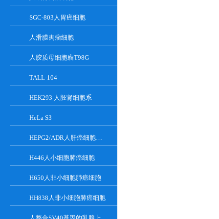
SGC-803人胃癌细胞
人滑膜肉瘤细胞
人胶质母细胞瘤T98G
TALL-104
HEK293 人胚肾细胞系
HeLa S3
HEPG2/ADR人肝癌细胞耐药株
H446人小细胞肺癌细胞
H650人非小细胞肺癌细胞
HH838人非小细胞肺癌细胞
人整合SV40基因的乳腺上皮细胞