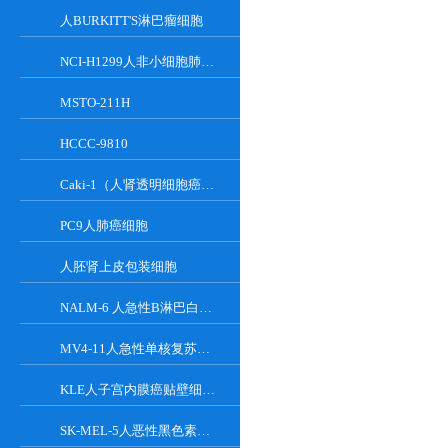
人BURKITT'S淋巴瘤细胞
NCI-H1299人非小细胞肺癌细胞
MSTO-211H
HCCC-9810
Caki-1（人肾透明细胞癌皮肤转移细胞）
PC9人肺癌细胞
人胚肾上皮包装细胞
NALM-6 人急性B淋巴白血病细胞系
MV4-11人急性单核复苏细胞
KLE人子宫内膜癌贴壁细胞系
SK-MEL-5人恶性黑色素瘤贴壁细胞系