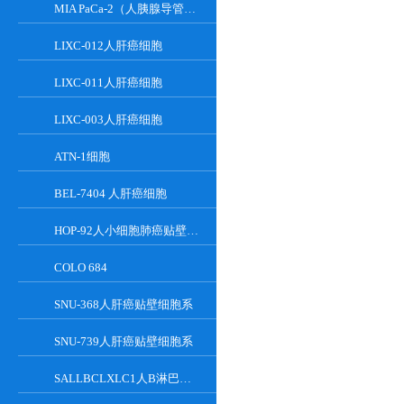
MIA PaCa-2（人胰腺导管癌细胞）
LIXC-012人肝癌细胞
LIXC-011人肝癌细胞
LIXC-003人肝癌细胞
ATN-1细胞
BEL-7404 人肝癌细胞
HOP-92人小细胞肺癌贴壁细胞系
COLO 684
SNU-368人肝癌贴壁细胞系
SNU-739人肝癌贴壁细胞系
SALLBCLXLC1人B淋巴细胞