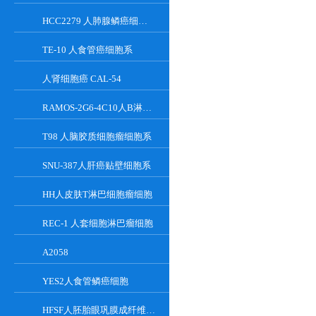
HCC2279 人肺腺鳞癌细胞系
TE-10 人食管癌细胞系
人肾细胞癌 CAL-54
RAMOS-2G6-4C10人B淋巴细胞瘤细胞
T98 人脑胶质细胞瘤细胞系
SNU-387人肝癌贴壁细胞系
HH人皮肤T淋巴细胞瘤细胞
REC-1 人套细胞淋巴瘤细胞
A2058
YES2人食管鳞癌细胞
HFSF人胚胎眼巩膜成纤维细胞