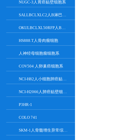
NUGC-3人胃癌贴壁细胞系
SALLBCLXLC2人B淋巴细胞
OKULBCLXL50RFP人B淋巴细胞
HS888.T人骨肉瘤细胞
人神经母细胞瘤细胞系
COV504 人卵巢癌细胞系
NCI-H82人小细胞肺癌贴壁细胞系
NCI-H2066人肺癌贴壁细胞系
P3HR-1
COLO 741
SKM-1人骨髓增生异常综合征贴壁细胞系