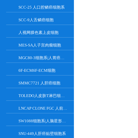
SCC-25 人口腔鳞癌细胞系
SCC-9人舌鳞癌细胞
人视网膜色素上皮细胞
MES-SA人子宫肉瘤细胞
MGC80-3细胞系|人胃癌细胞
6F-ECM6F-ECM细胞
SMMC7721 人肝癌细胞
TOLEDO人皮肤T淋巴细胞瘤悬浮细胞系
LNCAP CLONE FGC 人前列腺癌细胞系
SW1088细胞系|人脑星形胶质瘤细胞
SNU-449人肝癌贴壁细胞系