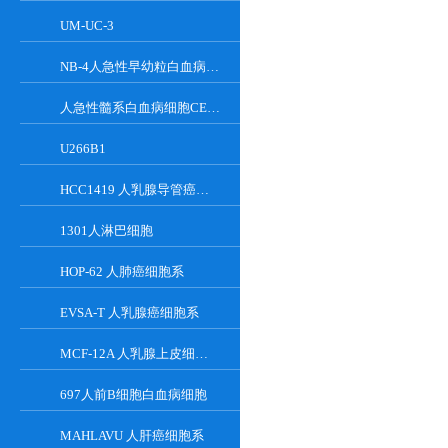
UM-UC-3
NB-4人急性早幼粒白血病细胞
人急性髓系白血病细胞CESS
U266B1
HCC1419 人乳腺导管癌细胞系
1301人淋巴细胞
HOP-62 人肺癌细胞系
EVSA-T 人乳腺癌细胞系
MCF-12A 人乳腺上皮细胞系
697人前B细胞白血病细胞
MAHLAVU 人肝癌细胞系