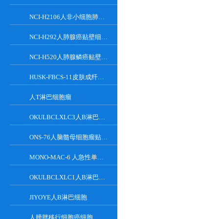
NCI-H2106人非小细胞肺癌贴壁细胞系
NCI-H292人肺腺癌贴壁细胞系
NCI-H520人肺腺鳞癌贴壁细胞系
HUSK-FBCS-11皮肤成纤维细胞
人T淋巴细胞瘤
OKULBCLXLC3人B淋巴细胞
ONS-76人脑髓母细胞瘤贴壁细胞系
MONO-MAC-6 人急性单核细胞白血病细胞系
OKULBCLXLC1人B淋巴细胞
JIYOYE人B淋巴细胞
人膀胱移行细胞癌细胞