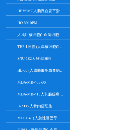
HBVSMC人脑微血管平滑肌细胞
HO-8910PM
人成巨核细胞白血病细胞
THP-1细胞 (人单核细胞白血病)
SNU-182人肝癌细胞
HL-60 (人原髓细胞白血病细胞) (STR鉴定正确)
MDA-MB-468-06
MDA-MB-415人乳腺腺癌细胞
U-2 OS 人骨肉瘤细胞
MOLT-4（人急性淋巴母细胞白血病细胞）
K-562人慢性髓原白血病细胞