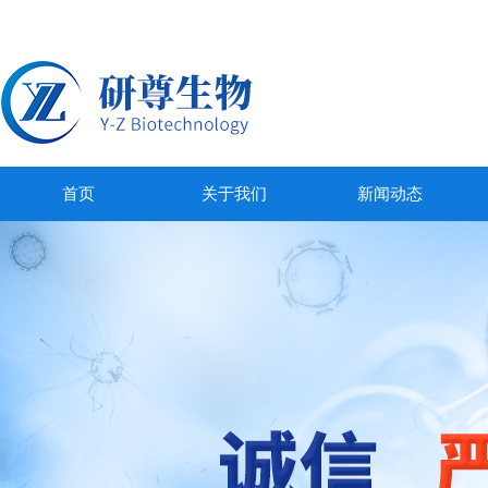
首页
关于我们
新闻动态