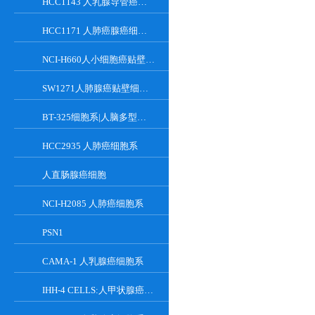
HCC1143 人乳腺导管癌细胞系
HCC1171 人肺癌腺癌细胞系
NCI-H660人小细胞癌贴壁细胞系
SW1271人肺腺癌贴壁细胞系
BT-325细胞系|人脑多型胶质母细胞
HCC2935 人肺癌细胞系
人直肠腺癌细胞
NCI-H2085 人肺癌细胞系
PSN1
CAMA-1 人乳腺癌细胞系
IHH-4 CELLS:人甲状腺癌细胞系