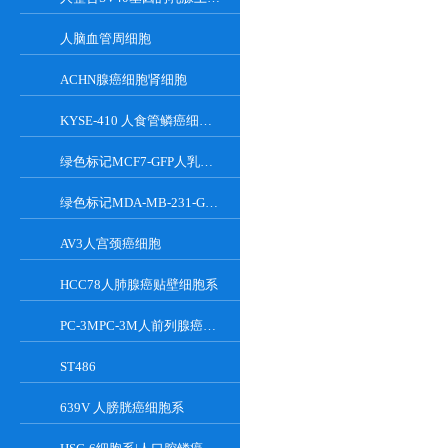
人脑血管周细胞
ACHN腺癌细胞肾细胞
KYSE-410 人食管鳞癌细胞系
绿色标记MCF7-GFP人乳腺癌细胞
绿色标记MDA-MB-231-GFP人乳腺癌细胞
AV3人宫颈癌细胞
HCC78人肺腺癌贴壁细胞系
PC-3MPC-3M人前列腺癌细胞
ST486
639V 人膀胱癌细胞系