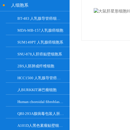
人细胞系
BT-483 人乳腺导管癌细胞系
MDA-MB-157人乳腺癌细胞
SUM149PT 人乳腺癌细胞系
SNU-878人肝癌贴壁细胞系
2BS人胚肺成纤维细胞
HCC1500 人乳腺导管癌细胞系
人BURKKIT淋巴瘤细胞
Human choroidal fibroblast cells
QBI-293A腺病毒包装人胚肾细胞
A101D人黑色素瘤贴壁细胞系