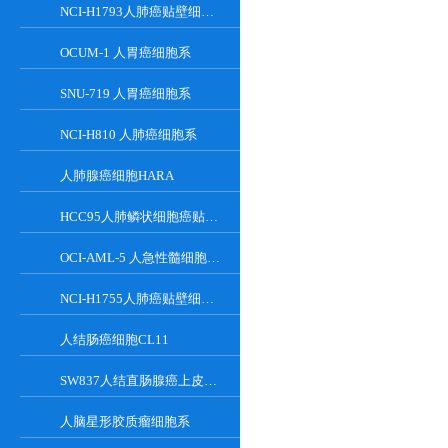
NCI-H1793人肺癌贴壁细胞系
OCUM-1 人胃癌细胞系
SNU-719 人胃癌细胞系
NCI-H810 人肺癌细胞系
人肺腺癌细胞HARA
HCC95人肺鳞状细胞癌贴壁细胞系
OCI-AML-5 人急性髓细胞性白血病细胞系
NCI-H1755人肺癌贴壁细胞系
人结肠癌细胞CL11
SW837人结直肠腺癌上皮细胞
人脑星形胶质瘤细胞系