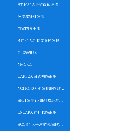
HT-1080人纤维肉瘤细胞
胚胎成纤维细胞
血管内皮细胞
BT474人乳腺导管癌细胞
乳腺癌细胞
NMC-G1
CAKI-2人肾透明癌细胞
NCI-H146人小细胞肺癌贴壁细胞系
HFL1细胞 (人胚肺成纤维细胞) (STR鉴定正确)
LNCAP人前列腺癌细胞
HCC 94 人子宫鳞癌细胞(高分化)