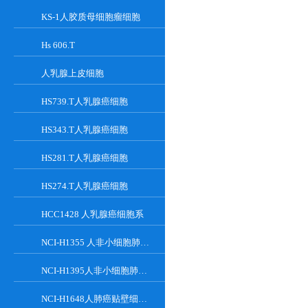
KS-1人胶质母细胞瘤细胞
Hs 606.T
人乳腺上皮细胞
HS739.T人乳腺癌细胞
HS343.T人乳腺癌细胞
HS281.T人乳腺癌细胞
HS274.T人乳腺癌细胞
HCC1428 人乳腺癌细胞系
NCI-H1355 人非小细胞肺癌细胞系
NCI-H1395人非小细胞肺癌贴壁细胞系
NCI-H1648人肺癌贴壁细胞系