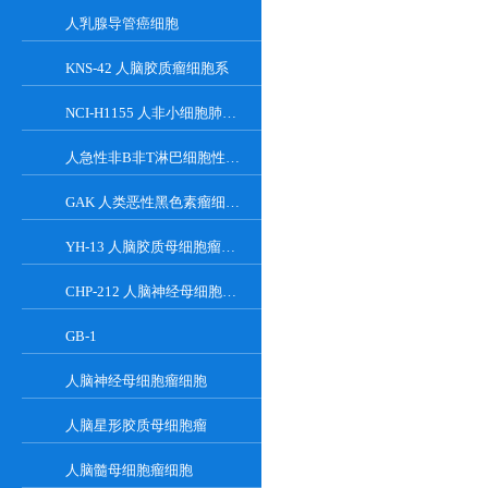
人乳腺导管癌细胞
KNS-42 人脑胶质瘤细胞系
NCI-H1155 人非小细胞肺癌细胞系
人急性非B非T淋巴细胞性白血病细胞
GAK 人类恶性黑色素瘤细胞系
YH-13 人脑胶质母细胞瘤细胞系
CHP-212 人脑神经母细胞瘤细胞系
GB-1
人脑神经母细胞瘤细胞
人脑星形胶质母细胞瘤
人脑髓母细胞瘤细胞