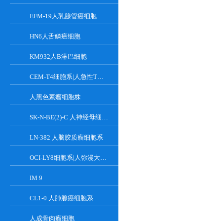
EFM-19人乳腺管癌细胞
HN6人舌鳞癌细胞
KM932人B淋巴细胞
CEM-T4细胞系|人急性T淋巴细胞白血病细胞
人黑色素瘤细胞株
SK-N-BE(2)-C 人神经母细胞瘤细胞系
LN-382 人脑胶质瘤细胞系
OCI-LY8细胞系|人弥漫大B淋巴瘤细胞
IM 9
CL1-0 人肺腺癌细胞系
人成骨肉瘤细胞