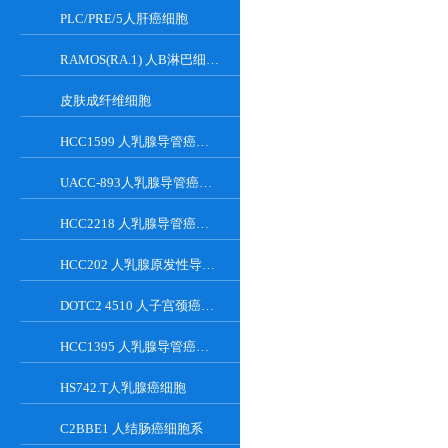
PLC/PRE/5人肝癌细胞
RAMOS(RA.1) 人B淋巴细胞瘤细胞
皮肤成纤维细胞
HCC1599 人乳腺导管癌细胞系
UACC-893人乳腺导管癌贴壁细胞系
HCC2218 人乳腺导管癌细胞系
HCC202 人乳腺原发性导管癌细胞系
DOTC2 4510 人子宫颈癌细胞系
HCC1395 人乳腺导管癌细胞系
HS742.T人乳腺癌细胞
C2BBE1 人结肠癌细胞系