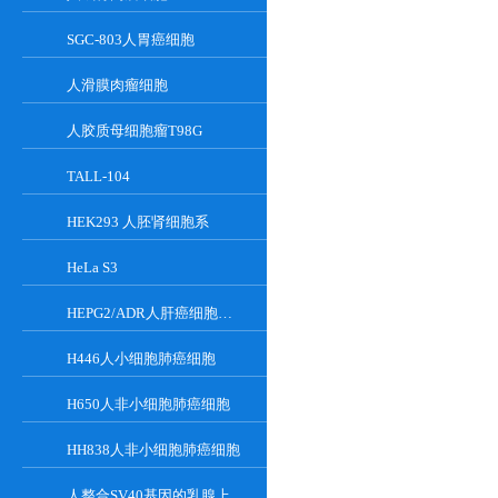
SGC-803人胃癌细胞
人滑膜肉瘤细胞
人胶质母细胞瘤T98G
TALL-104
HEK293 人胚肾细胞系
HeLa S3
HEPG2/ADR人肝癌细胞耐药株
H446人小细胞肺癌细胞
H650人非小细胞肺癌细胞
HH838人非小细胞肺癌细胞
人整合SV40基因的乳腺上皮细胞