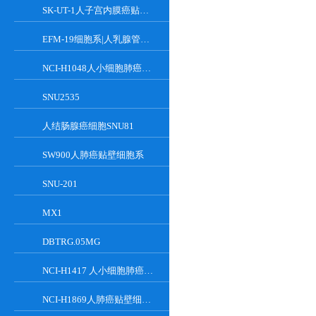
SK-UT-1人子宫内膜癌贴壁细胞系
EFM-19细胞系|人乳腺管癌细胞
NCI-H1048人小细胞肺癌贴壁细胞系
SNU2535
人结肠腺癌细胞SNU81
SW900人肺癌贴壁细胞系
SNU-201
MX1
DBTRG.05MG
NCI-H1417 人小细胞肺癌细胞系
NCI-H1869人肺癌贴壁细胞系