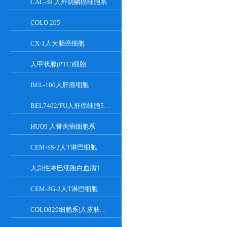
CAL-39 人外阴鳞癌细胞系
COLO 205
CX-1人大肠癌细胞
人甲状腺(PTC)细胞
BEL-100人肝癌细胞
BEL7402/FU人肝癌细胞5-FU耐药株
HUO9 人骨肉瘤细胞系
CEM-SS-2人T淋巴细胞
人急性淋巴细胞白血病T淋巴复苏细胞
CEM-3G-2人T淋巴细胞
COLO829细胞系|人皮肤黑色素瘤细胞