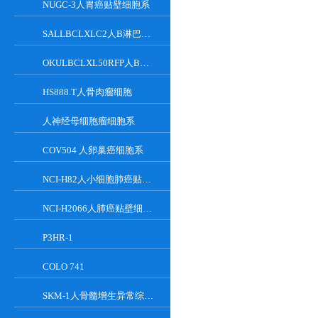
NUGC-3人胃癌贴壁细胞系
SALLBCLXLC2人B淋巴细胞
OKULBCLXL50RFP人B淋巴细胞
HS888.T人骨肉瘤细胞
人神经母细胞瘤细胞系
COV504 人卵巢癌细胞系
NCI-H82人小细胞肺癌贴壁细胞系
NCI-H2066人肺癌贴壁细胞系
P3HR-1
COLO 741
SKM-1人骨髓增生异常综合征贴壁细胞系