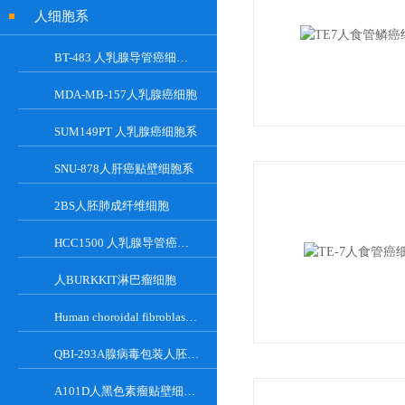
人细胞系
BT-483 人乳腺导管癌细胞系
MDA-MB-157人乳腺癌细胞
SUM149PT 人乳腺癌细胞系
SNU-878人肝癌贴壁细胞系
2BS人胚肺成纤维细胞
HCC1500 人乳腺导管癌细胞系
人BURKKIT淋巴瘤细胞
Human choroidal fibroblast cells
QBI-293A腺病毒包装人胚肾细胞
A101D人黑色素瘤贴壁细胞系