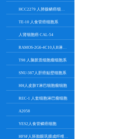
HCC2279 人肺腺鳞癌细胞系
TE-10 人食管癌细胞系
人肾细胞癌 CAL-54
RAMOS-2G6-4C10人B淋巴细胞瘤细胞
T98 人脑胶质细胞瘤细胞系
SNU-387人肝癌贴壁细胞系
HH人皮肤T淋巴细胞瘤细胞
REC-1 人套细胞淋巴瘤细胞
A2058
YES2人食管鳞癌细胞
HFSF人胚胎眼巩膜成纤维细胞