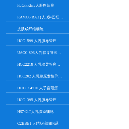
PLC/PRE/5人肝癌细胞
RAMOS(RA.1) 人B淋巴细胞瘤细胞
皮肤成纤维细胞
HCC1599 人乳腺导管癌细胞系
UACC-893人乳腺导管癌贴壁细胞系
HCC2218 人乳腺导管癌细胞系
HCC202 人乳腺原发性导管癌细胞系
DOTC2 4510 人子宫颈癌细胞系
HCC1395 人乳腺导管癌细胞系
HS742.T人乳腺癌细胞
C2BBE1 人结肠癌细胞系