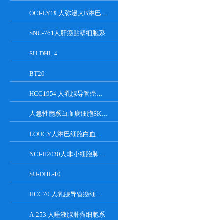
OCI-LY19 人弥漫大B淋巴瘤细胞系
SNU-761人肝癌贴壁细胞系
SU-DHL-4
BT20
HCC1954 人乳腺导管癌细胞系
人急性髓系白血病细胞SKNO1
LOUCY人淋巴细胞白血病悬浮细胞系
NCI-H2030人非小细胞肺癌贴壁细胞系
SU-DHL-10
HCC70 人乳腺导管癌细胞系
A-253 人唾液腺肿瘤细胞系