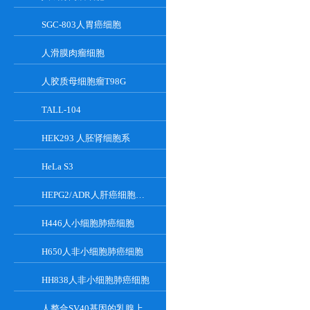
SGC-803人胃癌细胞
人滑膜肉瘤细胞
人胶质母细胞瘤T98G
TALL-104
HEK293 人胚肾细胞系
HeLa S3
HEPG2/ADR人肝癌细胞耐药株
H446人小细胞肺癌细胞
H650人非小细胞肺癌细胞
HH838人非小细胞肺癌细胞
人整合SV40基因的乳腺上皮细胞