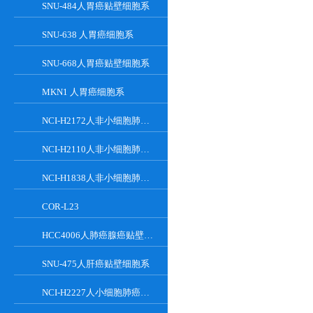
SNU-484人胃癌贴壁细胞系
SNU-638 人胃癌细胞系
SNU-668人胃癌贴壁细胞系
MKN1 人胃癌细胞系
NCI-H2172人非小细胞肺癌贴壁细胞系
NCI-H2110人非小细胞肺癌贴壁细胞系
NCI-H1838人非小细胞肺癌贴壁细胞系
COR-L23
HCC4006人肺癌腺癌贴壁细胞系
SNU-475人肝癌贴壁细胞系
NCI-H2227人小细胞肺癌贴壁细胞系