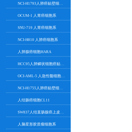
NCI-H1793人肺癌贴壁细胞系
OCUM-1 人胃癌细胞系
SNU-719 人胃癌细胞系
NCI-H810 人肺癌细胞系
人肺腺癌细胞HARA
HCC95人肺鳞状细胞癌贴壁细胞系
OCI-AML-5 人急性髓细胞性白血病细胞系
NCI-H1755人肺癌贴壁细胞系
人结肠癌细胞CL11
SW837人结直肠腺癌上皮细胞
人脑星形胶质瘤细胞系