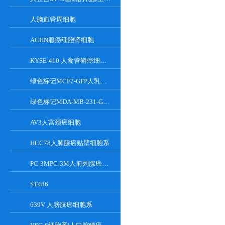
人脑血管周细胞
ACHN腺癌细胞肾细胞
KYSE-410 人食管鳞癌细胞系
绿色标记MCF7-GFP人乳腺癌细胞
绿色标记MDA-MB-231-GFP人乳腺癌细胞
AV3人宫颈癌细胞
HCC78人肺腺癌贴壁细胞系
PC-3MPC-3M人前列腺癌细胞
ST486
639V 人膀胱癌细胞系