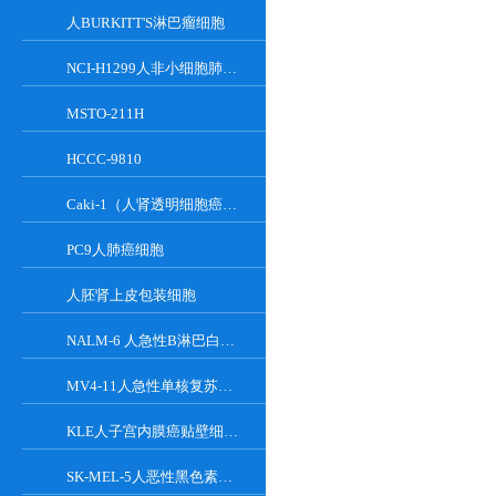
人BURKITT'S淋巴瘤细胞
NCI-H1299人非小细胞肺癌细胞
MSTO-211H
HCCC-9810
Caki-1（人肾透明细胞癌皮肤转移细胞）
PC9人肺癌细胞
人胚肾上皮包装细胞
NALM-6 人急性B淋巴白血病细胞系
MV4-11人急性单核复苏细胞
KLE人子宫内膜癌贴壁细胞系
SK-MEL-5人恶性黑色素瘤贴壁细胞系