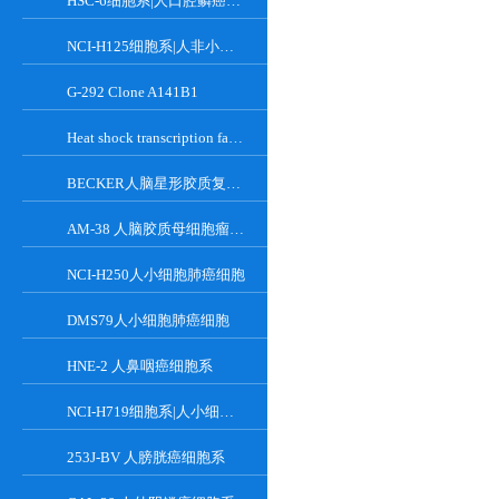
HSC-6细胞系|人口腔鳞癌细胞
NCI-H125细胞系|人非小细胞肺癌细胞
G-292 Clone A141B1
Heat shock transcription factor 2
BECKER人脑星形胶质复苏细胞(附STR鉴定报告)
AM-38 人脑胶质母细胞瘤细胞系
NCI-H250人小细胞肺癌细胞
DMS79人小细胞肺癌细胞
HNE-2 人鼻咽癌细胞系
NCI-H719细胞系|人小细胞肺癌细胞
253J-BV 人膀胱癌细胞系