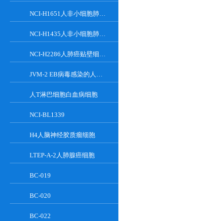
NCI-H1651人非小细胞肺癌贴壁细胞系
NCI-H1435人非小细胞肺癌贴壁细胞系
NCI-H2286人肺癌贴壁细胞系
JVM-2 EB病毒感染的人外周淋巴细胞
人T淋巴细胞白血病细胞
NCI-BL1339
H4人脑神经胶质瘤细胞
LTEP-A-2人肺腺癌细胞
BC-019
BC-020
BC-022