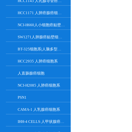
HCC1143 人乳腺导管癌细胞系
HCC1171 人肺癌腺癌细胞系
NCI-H660人小细胞癌贴壁细胞系
SW1271人肺腺癌贴壁细胞系
BT-325细胞系|人脑多型胶质母细胞
HCC2935 人肺癌细胞系
人直肠腺癌细胞
NCI-H2085 人肺癌细胞系
PSN1
CAMA-1 人乳腺癌细胞系
IHH-4 CELLS:人甲状腺癌细胞系