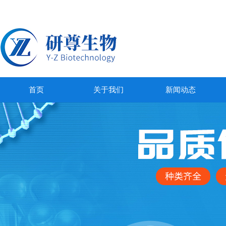
首页
关于我们
新闻动态