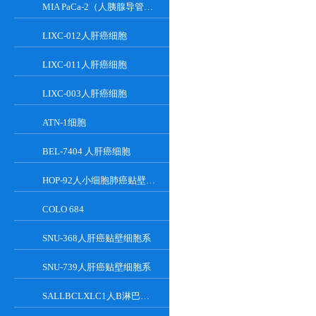
MIA PaCa-2（人胰腺导管癌细胞）
LIXC-012人肝癌细胞
LIXC-011人肝癌细胞
LIXC-003人肝癌细胞
ATN-1细胞
BEL-7404 人肝癌细胞
HOP-92人小细胞肺癌贴壁细胞系
COLO 684
SNU-368人肝癌贴壁细胞系
SNU-739人肝癌贴壁细胞系
SALLBCLXLC1人B淋巴细胞