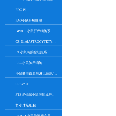
FDC-P1
FAO小鼠肝癌细胞
BPRC1 小鼠肝癌细胞系
C8-D1A[ASTROCYTETYPEICLONE]小鼠小脑细胞
F9 小鼠畸胎瘤细胞系
LLC小鼠肺癌细胞
小鼠髓性白血病淋巴细胞/小鼠白血病G-CSF依赖性细胞
SRSV/3T3
3T3-SWISS小鼠胚胎成纤维细胞
肾小球足细胞
BMSCS小鼠骨髓间充质干细胞