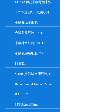
DC2.4细胞 (小鼠骨髓来源树突状细胞)
SCC7细胞系|小鼠鳞状细胞癌细胞
小鼠胚胎干细胞
仓鼠卵巢细胞LEC1
小鼠神经细胞CATH.a
小鼠乳腺癌细胞C127
P388D1
S-180 (小鼠腹水瘤细胞) (种属鉴定正确)
Recombinant Human Active Focal Adhesion Kinase
BABL/C1
3T3 Swiss Albino