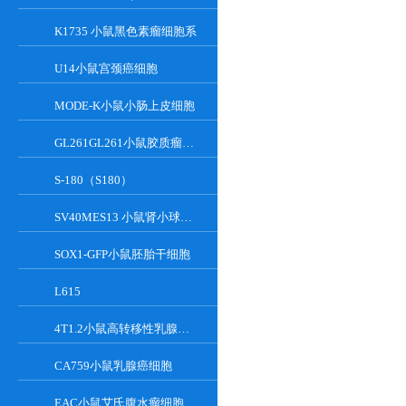
K1735 小鼠黑色素瘤细胞系
U14小鼠宫颈癌细胞
MODE-K小鼠小肠上皮细胞
GL261GL261小鼠胶质瘤细胞
S-180（S180）
SV40MES13 小鼠肾小球系膜细胞
SOX1-GFP小鼠胚胎干细胞
L615
4T1.2小鼠高转移性乳腺癌细胞
CA759小鼠乳腺癌细胞
EAC小鼠艾氏腹水瘤细胞