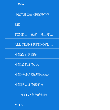
EOMA
小鼠T淋巴瘤细胞(鸡OVA基因修饰)
32D
TCMK-1 小鼠肾小管上皮细胞系
ALL-TRANS-RETINOYL B-GLUCURONIDE
小鼠白血病细胞
小鼠成肌细胞C2C12
小鼠结缔组织L细胞株929克隆
小鼠肥大细胞瘤细胞
LLC/LUC小鼠肺癌细胞
MH-S