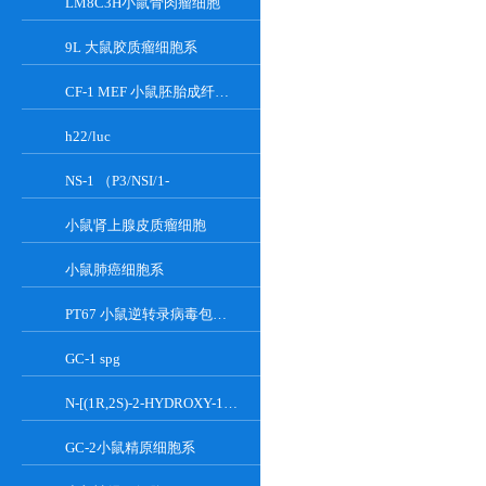
LM8C3H小鼠骨肉瘤细胞
9L 大鼠胶质瘤细胞系
CF-1 MEF 小鼠胚胎成纤维细胞系
h22/luc
NS-1 （P3/NSI/1-
小鼠肾上腺皮质瘤细胞
小鼠肺癌细胞系
PT67 小鼠逆转录病毒包装细胞系
GC-1 spg
N-[(1R,2S)-2-HYDROXY-1-HYDROXYMETHYL-2-(2-TRIDECYL-1-CYCLOPROPENYL)ETHYL]OCT;GT-11
GC-2小鼠精原细胞系