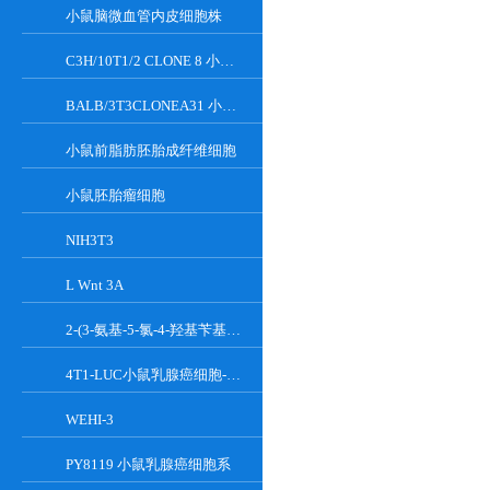
小鼠脑微血管内皮细胞株
C3H/10T1/2 CLONE 8 小鼠胚胎成纤维细胞系
BALB/3T3CLONEA31 小鼠胚胎成纤维细胞
小鼠前脂肪胚胎成纤维细胞
小鼠胚胎瘤细胞
NIH3T3
L Wnt 3A
2-(3-氨基-5-氯-4-羟基苄基)-1H-异吲哚-1,3(2H)-二酮
4T1-LUC小鼠乳腺癌细胞-荧光素酶标记
WEHI-3
PY8119 小鼠乳腺癌细胞系