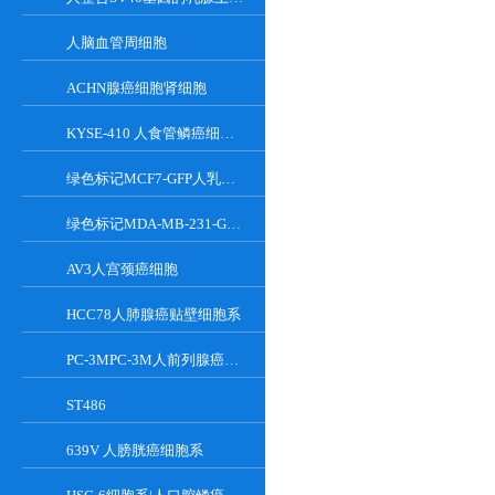
人脑血管周细胞
ACHN腺癌细胞肾细胞
KYSE-410 人食管鳞癌细胞系
绿色标记MCF7-GFP人乳腺癌细胞
绿色标记MDA-MB-231-GFP人乳腺癌细胞
AV3人宫颈癌细胞
HCC78人肺腺癌贴壁细胞系
PC-3MPC-3M人前列腺癌细胞
ST486
639V 人膀胱癌细胞系