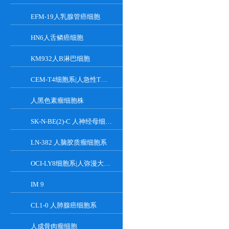
EFM-19人乳腺管癌细胞
HN6人舌鳞癌细胞
KM932人B淋巴细胞
CEM-T4细胞系|人急性T淋巴细胞白血病细胞
人黑色素瘤细胞株
SK-N-BE(2)-C 人神经母细胞瘤细胞系
LN-382 人脑胶质瘤细胞系
OCI-LY8细胞系|人弥漫大B淋巴瘤细胞
IM 9
CL1-0 人肺腺癌细胞系
人成骨肉瘤细胞