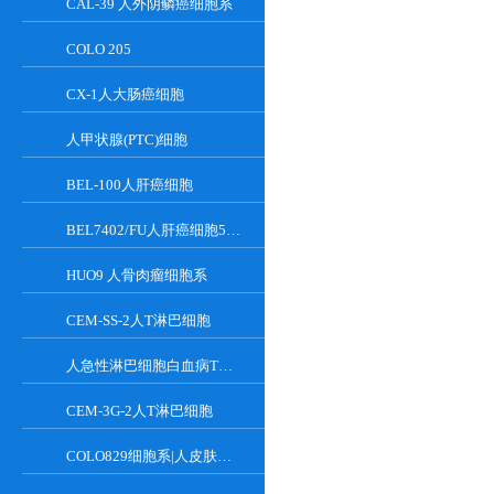
CAL-39 人外阴鳞癌细胞系
COLO 205
CX-1人大肠癌细胞
人甲状腺(PTC)细胞
BEL-100人肝癌细胞
BEL7402/FU人肝癌细胞5-FU耐药株
HUO9 人骨肉瘤细胞系
CEM-SS-2人T淋巴细胞
人急性淋巴细胞白血病T淋巴复苏细胞
CEM-3G-2人T淋巴细胞
COLO829细胞系|人皮肤黑色素瘤细胞