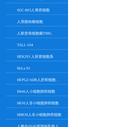
SGC-803人胃癌细胞
人滑膜肉瘤细胞
人胶质母细胞瘤T98G
TALL-104
HEK293 人胚肾细胞系
HeLa S3
HEPG2/ADR人肝癌细胞耐药株
H446人小细胞肺癌细胞
H650人非小细胞肺癌细胞
HH838人非小细胞肺癌细胞
人整合SV40基因的乳腺上皮细胞