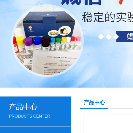
产品中心
产品中心
PRODUCTS CENTER