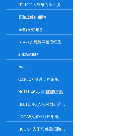
HT-1080人纤维肉瘤细胞
胚胎成纤维细胞
血管内皮细胞
BT474人乳腺导管癌细胞
乳腺癌细胞
NMC-G1
CAKI-2人肾透明癌细胞
NCI-H146人小细胞肺癌贴壁细胞系
HFL1细胞 (人胚肺成纤维细胞) (STR鉴定正确)
LNCAP人前列腺癌细胞
HCC 94 人子宫鳞癌细胞(高分化)