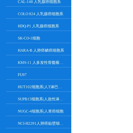
CAL-148 人乳腺癌细胞系
COLO 824 人乳腺癌细胞系
HDQ-P1 人乳腺癌细胞系
SK-CO-1细胞
HARA-B 人肺癌鳞癌细胞系
KMS-11 人多发性骨髓瘤细胞系
FU97
HUT102细胞系|人T淋巴瘤细胞
SUPB15细胞系|人急性淋白血病细胞
NUGC-4细胞系|人胃癌细胞
NCI-H2291人肺癌贴壁细胞系