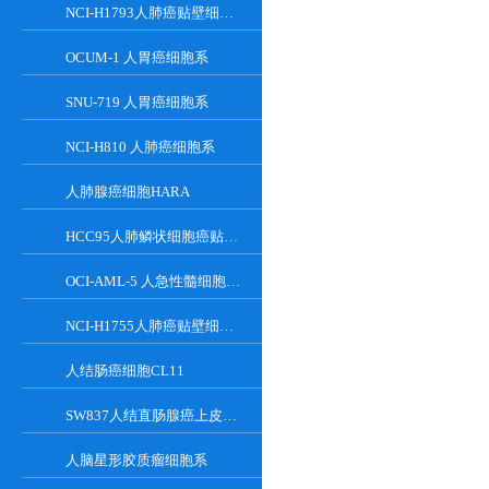
NCI-H1793人肺癌贴壁细胞系
OCUM-1 人胃癌细胞系
SNU-719 人胃癌细胞系
NCI-H810 人肺癌细胞系
人肺腺癌细胞HARA
HCC95人肺鳞状细胞癌贴壁细胞系
OCI-AML-5 人急性髓细胞性白血病细胞系
NCI-H1755人肺癌贴壁细胞系
人结肠癌细胞CL11
SW837人结直肠腺癌上皮细胞
人脑星形胶质瘤细胞系