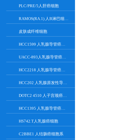
PLC/PRE/5人肝癌细胞
RAMOS(RA.1) 人B淋巴细胞瘤细胞
皮肤成纤维细胞
HCC1599 人乳腺导管癌细胞系
UACC-893人乳腺导管癌贴壁细胞系
HCC2218 人乳腺导管癌细胞系
HCC202 人乳腺原发性导管癌细胞系
DOTC2 4510 人子宫颈癌细胞系
HCC1395 人乳腺导管癌细胞系
HS742.T人乳腺癌细胞
C2BBE1 人结肠癌细胞系