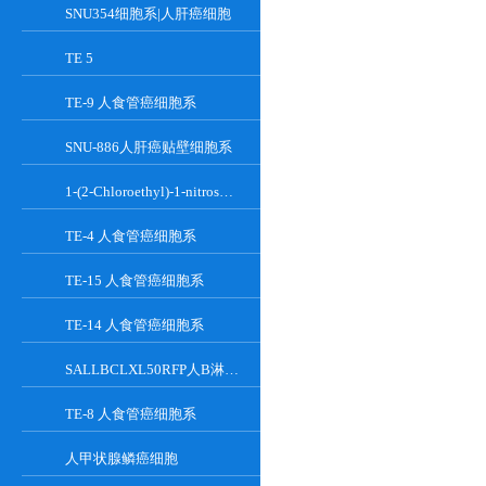
SNU354细胞系|人肝癌细胞
TE 5
TE-9 人食管癌细胞系
SNU-886人肝癌贴壁细胞系
1-(2-Chloroethyl)-1-nitroso-3-(2β,3β,4β,5β-tetrahydroxycyclopentan-1α-yl)urea
TE-4 人食管癌细胞系
TE-15 人食管癌细胞系
TE-14 人食管癌细胞系
SALLBCLXL50RFP人B淋巴细胞
TE-8 人食管癌细胞系
人甲状腺鳞癌细胞