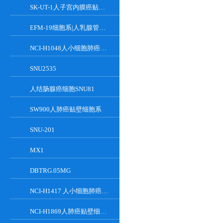
SK-UT-1人子宫内膜癌贴壁细胞系
EFM-19细胞系|人乳腺管癌细胞
NCI-H1048人小细胞肺癌贴壁细胞系
SNU2535
人结肠腺癌细胞SNU81
SW900人肺癌贴壁细胞系
SNU-201
MX1
DBTRG.05MG
NCI-H1417 人小细胞肺癌细胞系
NCI-H1869人肺癌贴壁细胞系