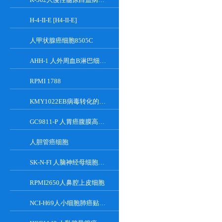
H-4-II-E [H4-II-E]
人甲状腺癌细胞8505C
AHH-1 人外周血B淋巴细胞系
RPMI 1788
KMY1022EB病毒转化的人B淋巴细胞
GC9811-P 人胃癌腹膜高转移细胞系
人胆管癌细胞
SK-N-FI 人脑神经母细胞瘤细胞系
RPMI2650人鼻腔上皮细胞
NCI-H69人小细胞肺癌贴壁细胞系