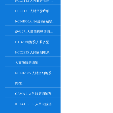
HCC1143 人乳腺导管癌细胞系
HCC1171 人肺癌腺癌细胞系
NCI-H660人小细胞癌贴壁细胞系
SW1271人肺腺癌贴壁细胞系
BT-325细胞系|人脑多型胶质母细胞
HCC2935 人肺癌细胞系
人直肠腺癌细胞
NCI-H2085 人肺癌细胞系
PSN1
CAMA-1 人乳腺癌细胞系
IHH-4 CELLS:人甲状腺癌细胞系