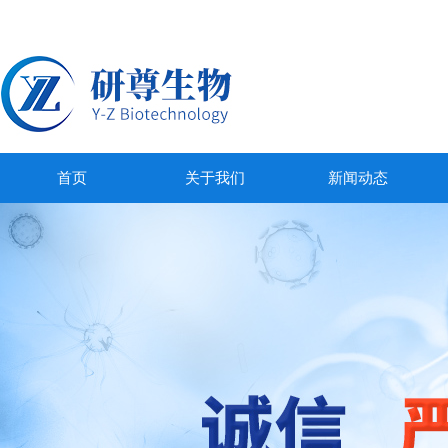
首页
关于我们
新闻动态