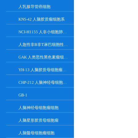
人乳腺导管癌细胞
KNS-42 人脑胶质瘤细胞系
NCI-H1155 人非小细胞肺癌细胞系
人急性非B非T淋巴细胞性白血病细胞
GAK 人类恶性黑色素瘤细胞系
YH-13 人脑胶质母细胞瘤细胞系
CHP-212 人脑神经母细胞瘤细胞系
GB-1
人脑神经母细胞瘤细胞
人脑星形胶质母细胞瘤
人脑髓母细胞瘤细胞