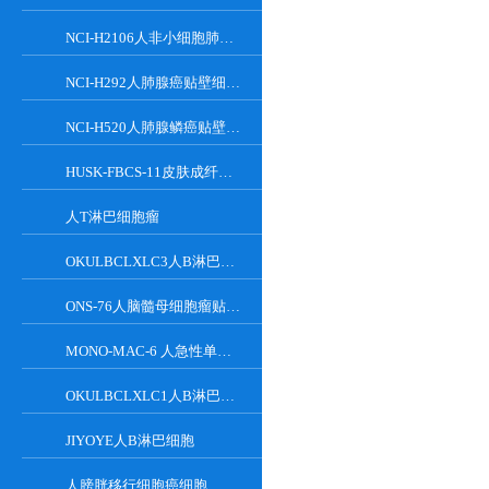
NCI-H2106人非小细胞肺癌贴壁细胞系
NCI-H292人肺腺癌贴壁细胞系
NCI-H520人肺腺鳞癌贴壁细胞系
HUSK-FBCS-11皮肤成纤维细胞
人T淋巴细胞瘤
OKULBCLXLC3人B淋巴细胞
ONS-76人脑髓母细胞瘤贴壁细胞系
MONO-MAC-6 人急性单核细胞白血病细胞系
OKULBCLXLC1人B淋巴细胞
JIYOYE人B淋巴细胞
人膀胱移行细胞癌细胞