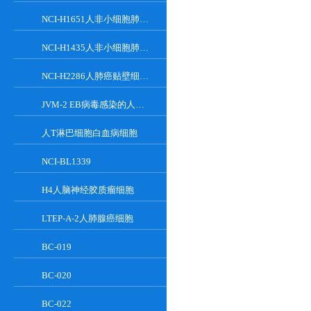
NCI-H1651人非小细胞肺癌贴壁细胞系
NCI-H1435人非小细胞肺癌贴壁细胞系
NCI-H2286人肺癌贴壁细胞系
JVM-2 EB病毒感染的人外周淋巴细胞
人T淋巴细胞白血病细胞
NCI-BL1339
H4人脑神经胶质瘤细胞
LTEP-A-2人肺腺癌细胞
BC-019
BC-020
BC-022