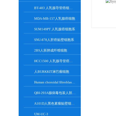
BT-483 人乳腺导管癌细胞系
MDA-MB-157人乳腺癌细胞
SUM149PT 人乳腺癌细胞系
SNU-878人肝癌贴壁细胞系
2BS人胚肺成纤维细胞
HCC1500 人乳腺导管癌细胞系
人BURKKIT淋巴瘤细胞
Human choroidal fibroblast cells
QBI-293A腺病毒包装人胚肾细胞
A101D人黑色素瘤贴壁细胞系
UM-UC-3