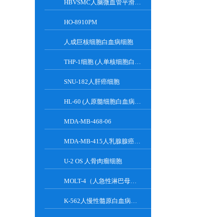
HBVSMC人脑微血管平滑肌细胞
HO-8910PM
人成巨核细胞白血病细胞
THP-1细胞 (人单核细胞白血病)
SNU-182人肝癌细胞
HL-60 (人原髓细胞白血病细胞) (STR鉴定正确)
MDA-MB-468-06
MDA-MB-415人乳腺腺癌细胞
U-2 OS 人骨肉瘤细胞
MOLT-4（人急性淋巴母细胞白血病细胞）
K-562人慢性髓原白血病细胞