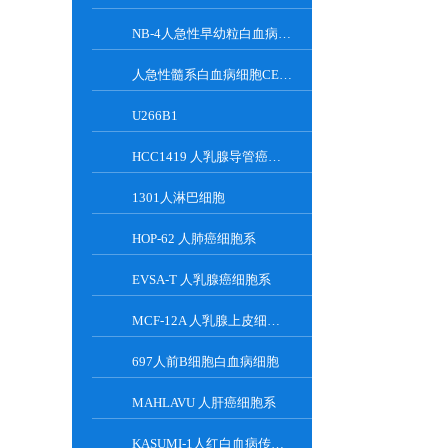
NB-4人急性早幼粒白血病细胞
人急性髓系白血病细胞CESS
U266B1
HCC1419 人乳腺导管癌细胞系
1301人淋巴细胞
HOP-62 人肺癌细胞系
EVSA-T 人乳腺癌细胞系
MCF-12A 人乳腺上皮细胞系
697人前B细胞白血病细胞
MAHLAVU 人肝癌细胞系
KASUMI-1人红白血病传代细胞系