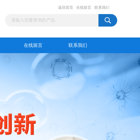
返回首页
在线留言
联系我们
在线留言
联系我们