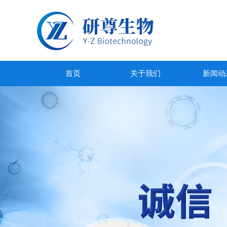
首页
关于我们
新闻动