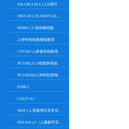
SALLBCLXLC2人B淋巴细胞
OKULBCLXL50RFP人B淋巴细胞
HS888.T人骨肉瘤细胞
人神经母细胞瘤细胞系
COV504 人卵巢癌细胞系
NCI-H82人小细胞肺癌贴壁细胞系
NCI-H2066人肺癌贴壁细胞系
P3HR-1
COLO 741
SKM-1人骨髓增生异常综合征贴壁细胞系
MIA PaCa-2（人胰腺导管癌细胞）