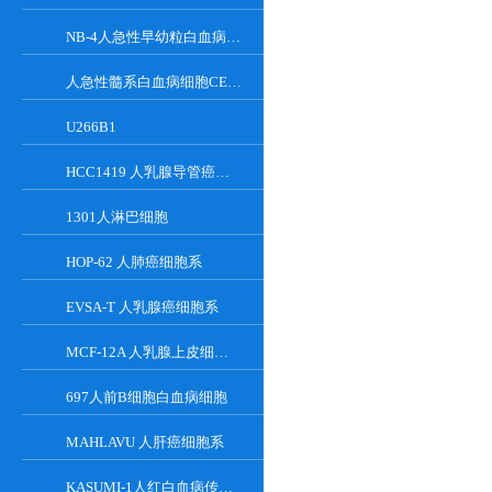
NB-4人急性早幼粒白血病细胞
人急性髓系白血病细胞CESS
U266B1
HCC1419 人乳腺导管癌细胞系
1301人淋巴细胞
HOP-62 人肺癌细胞系
EVSA-T 人乳腺癌细胞系
MCF-12A 人乳腺上皮细胞系
697人前B细胞白血病细胞
MAHLAVU 人肝癌细胞系
KASUMI-1人红白血病传代细胞系