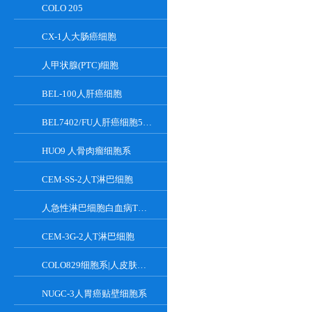
COLO 205
CX-1人大肠癌细胞
人甲状腺(PTC)细胞
BEL-100人肝癌细胞
BEL7402/FU人肝癌细胞5-FU耐药株
HUO9 人骨肉瘤细胞系
CEM-SS-2人T淋巴细胞
人急性淋巴细胞白血病T淋巴复苏细胞
CEM-3G-2人T淋巴细胞
COLO829细胞系|人皮肤黑色素瘤细胞
NUGC-3人胃癌贴壁细胞系