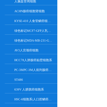
人脑血管周细胞
ACHN腺癌细胞肾细胞
KYSE-410 人食管鳞癌细胞系
绿色标记MCF7-GFP人乳腺癌细胞
绿色标记MDA-MB-231-GFP人乳腺癌细胞
AV3人宫颈癌细胞
HCC78人肺腺癌贴壁细胞系
PC-3MPC-3M人前列腺癌细胞
ST486
639V 人膀胱癌细胞系
HSC-6细胞系|人口腔鳞癌细胞