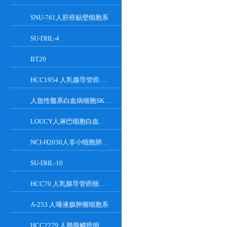
SNU-761人肝癌贴壁细胞系
SU-DHL-4
BT20
HCC1954 人乳腺导管癌细胞系
人急性髓系白血病细胞SKNO1
LOUCY人淋巴细胞白血病悬浮细胞系
NCI-H2030人非小细胞肺癌贴壁细胞系
SU-DHL-10
HCC70 人乳腺导管癌细胞系
A-253 人唾液腺肿瘤细胞系
HCC2279 人肺腺鳞癌细胞系