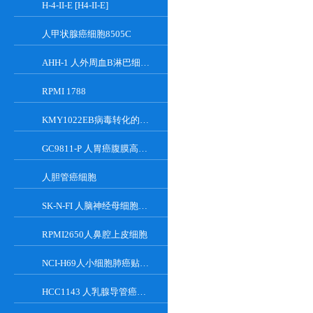
H-4-II-E [H4-II-E]
人甲状腺癌细胞8505C
AHH-1 人外周血B淋巴细胞系
RPMI 1788
KMY1022EB病毒转化的人B淋巴细胞
GC9811-P 人胃癌腹膜高转移细胞系
人胆管癌细胞
SK-N-FI 人脑神经母细胞瘤细胞系
RPMI2650人鼻腔上皮细胞
NCI-H69人小细胞肺癌贴壁细胞系
HCC1143 人乳腺导管癌细胞系