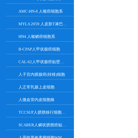
AMC-HN-8 人喉癌细胞系
MYLA 2059 人皮肤T淋巴细胞瘤细胞系
HN4 人喉鳞癌细胞系
B-CPAP人甲状腺癌细胞
CAL-62人甲状腺癌贴壁细胞系
人子宫内膜腺癌(转移)细胞
人正常乳腺上皮细胞
人微血管内皮细胞株
TCCSUP人膀胱移行细胞癌贴壁细胞系
SCABER人鳞状膀胱癌贴壁细胞系
人恶性黑色素瘤细胞WM115