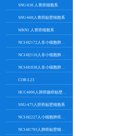
SNU-638 人胃癌细胞系
SNU-668人胃癌贴壁细胞系
MKN1 人胃癌细胞系
NCI-H2172人非小细胞肺癌贴壁细胞系
NCI-H2110人非小细胞肺癌贴壁细胞系
NCI-H1838人非小细胞肺癌贴壁细胞系
COR-L23
HCC4006人肺癌腺癌贴壁细胞系
SNU-475人肝癌贴壁细胞系
NCI-H2227人小细胞肺癌贴壁细胞系
NCI-H1793人肺癌贴壁细胞系