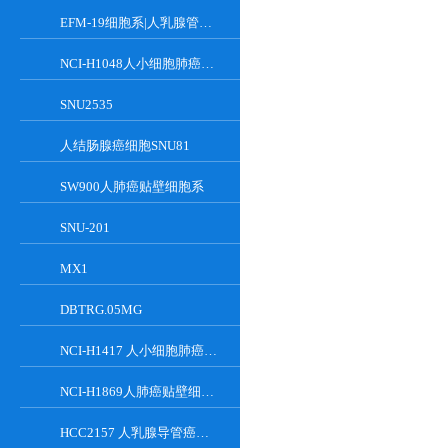
EFM-19细胞系|人乳腺管癌细胞
NCI-H1048人小细胞肺癌贴壁细胞系
SNU2535
人结肠腺癌细胞SNU81
SW900人肺癌贴壁细胞系
SNU-201
MX1
DBTRG.05MG
NCI-H1417 人小细胞肺癌细胞系
NCI-H1869人肺癌贴壁细胞系
HCC2157 人乳腺导管癌细胞系