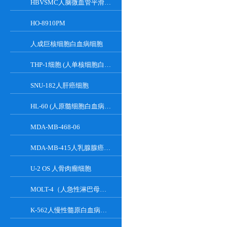
HBVSMC人脑微血管平滑肌细胞
HO-8910PM
人成巨核细胞白血病细胞
THP-1细胞 (人单核细胞白血病)
SNU-182人肝癌细胞
HL-60 (人原髓细胞白血病细胞) (STR鉴定正确)
MDA-MB-468-06
MDA-MB-415人乳腺腺癌细胞
U-2 OS 人骨肉瘤细胞
MOLT-4（人急性淋巴母细胞白血病细胞）
K-562人慢性髓原白血病细胞