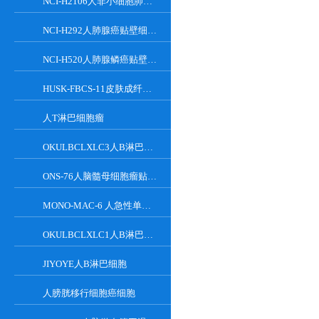
NCI-H2106人非小细胞肺癌贴壁细胞系
NCI-H292人肺腺癌贴壁细胞系
NCI-H520人肺腺鳞癌贴壁细胞系
HUSK-FBCS-11皮肤成纤维细胞
人T淋巴细胞瘤
OKULBCLXLC3人B淋巴细胞
ONS-76人脑髓母细胞瘤贴壁细胞系
MONO-MAC-6 人急性单核细胞白血病细胞系
OKULBCLXLC1人B淋巴细胞
JIYOYE人B淋巴细胞
人膀胱移行细胞癌细胞