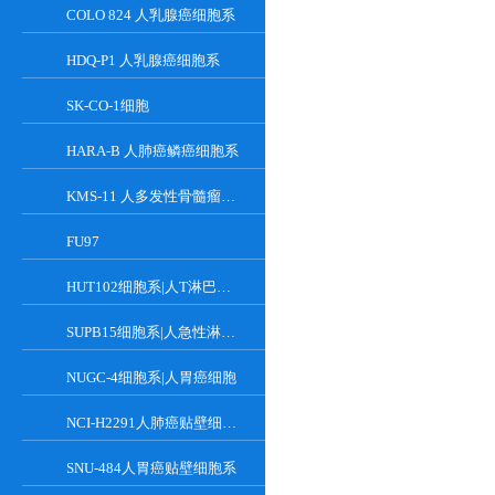
COLO 824 人乳腺癌细胞系
HDQ-P1 人乳腺癌细胞系
SK-CO-1细胞
HARA-B 人肺癌鳞癌细胞系
KMS-11 人多发性骨髓瘤细胞系
FU97
HUT102细胞系|人T淋巴瘤细胞
SUPB15细胞系|人急性淋白血病细胞
NUGC-4细胞系|人胃癌细胞
NCI-H2291人肺癌贴壁细胞系
SNU-484人胃癌贴壁细胞系