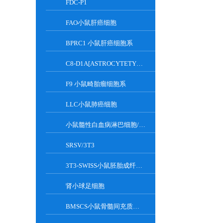
FDC-P1
FAO小鼠肝癌细胞
BPRC1 小鼠肝癌细胞系
C8-D1A[ASTROCYTETYPEICLONE]小鼠小脑细胞
F9 小鼠畸胎瘤细胞系
LLC小鼠肺癌细胞
小鼠髓性白血病淋巴细胞/小鼠白血病G-CSF依赖性细胞
SRSV/3T3
3T3-SWISS小鼠胚胎成纤维细胞
肾小球足细胞
BMSCS小鼠骨髓间充质干细胞