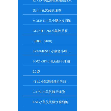
K1735 小鼠黑色素瘤细胞系
U14小鼠宫颈癌细胞
MODE-K小鼠小肠上皮细胞
GL261GL261小鼠胶质瘤细胞
S-180（S180）
SV40MES13 小鼠肾小球系膜细胞
SOX1-GFP小鼠胚胎干细胞
L615
4T1.2小鼠高转移性乳腺癌细胞
CA759小鼠乳腺癌细胞
EAC小鼠艾氏腹水瘤细胞