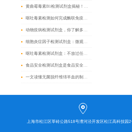
黄曲霉毒素B1检测试剂盒揭秘！精准锁定隐患
呕吐毒素检测如何完成酶联免疫试验
动物疫病检测试剂盒，你了解多少？
细胞炎症因子检测试剂盒：微观战场里的“情报解码器”
呕吐毒素检测试剂盒：不放过任何微量毒素隐患
食品安全检测试剂盒是食品安全领域的重要工具
一文读懂无菌脱纤维绵羊血的制备工艺
上海市松江区莘砖公路518号漕河泾开发区松江高科技园2