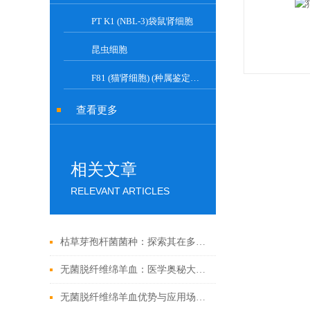
PT K1 (NBL-3)袋鼠肾细胞
昆虫细胞
F81 (猫肾细胞) (种属鉴定正确)
查看更多
相关文章
RELEVANT ARTICLES
枯草芽孢杆菌菌种：探索其在多个领域中的实际应用
无菌脱纤维绵羊血：医学奥秘大揭秘！
无菌脱纤维绵羊血优势与应用场景汇总