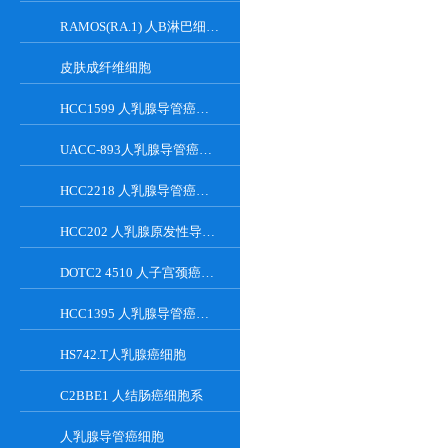
RAMOS(RA.1) 人B淋巴细胞瘤细胞
皮肤成纤维细胞
HCC1599 人乳腺导管癌细胞系
UACC-893人乳腺导管癌贴壁细胞系
HCC2218 人乳腺导管癌细胞系
HCC202 人乳腺原发性导管癌细胞系
DOTC2 4510 人子宫颈癌细胞系
HCC1395 人乳腺导管癌细胞系
HS742.T人乳腺癌细胞
C2BBE1 人结肠癌细胞系
人乳腺导管癌细胞