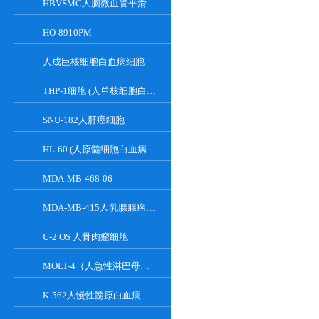
HBVSMC人脑微血管平滑肌细胞
HO-8910PM
人成巨核细胞白血病细胞
THP-1细胞 (人单核细胞白血病)
SNU-182人肝癌细胞
HL-60 (人原髓细胞白血病细胞) (STR鉴定正确)
MDA-MB-468-06
MDA-MB-415人乳腺腺癌细胞
U-2 OS 人骨肉瘤细胞
MOLT-4（人急性淋巴母细胞白血病细胞）
K-562人慢性髓原白血病细胞