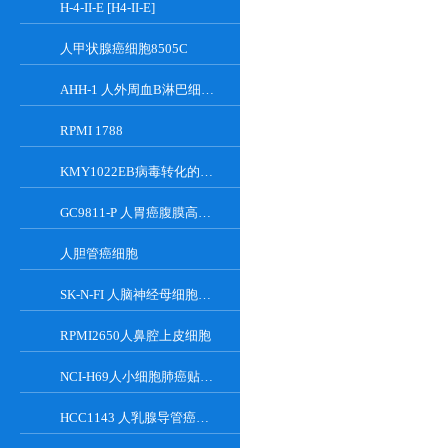
H-4-II-E [H4-II-E]
人甲状腺癌细胞8505C
AHH-1 人外周血B淋巴细胞系
RPMI 1788
KMY1022EB病毒转化的人B淋巴细胞
GC9811-P 人胃癌腹膜高转移细胞系
人胆管癌细胞
SK-N-FI 人脑神经母细胞瘤细胞系
RPMI2650人鼻腔上皮细胞
NCI-H69人小细胞肺癌贴壁细胞系
HCC1143 人乳腺导管癌细胞系