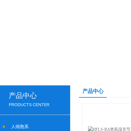
产品中心
产品中心
PRODUCTS CENTER
人细胞系