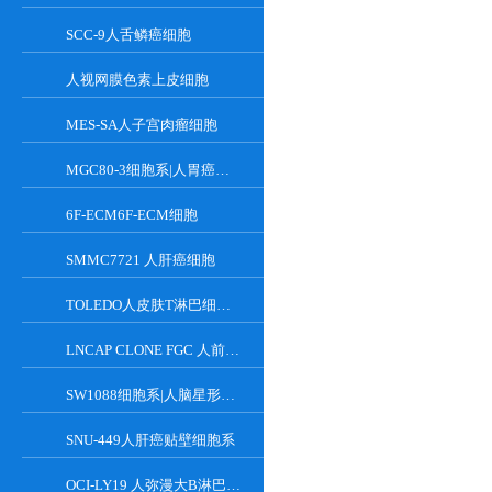
SCC-9人舌鳞癌细胞
人视网膜色素上皮细胞
MES-SA人子宫肉瘤细胞
MGC80-3细胞系|人胃癌细胞
6F-ECM6F-ECM细胞
SMMC7721 人肝癌细胞
TOLEDO人皮肤T淋巴细胞瘤悬浮细胞系
LNCAP CLONE FGC 人前列腺癌细胞系
SW1088细胞系|人脑星形胶质瘤细胞
SNU-449人肝癌贴壁细胞系
OCI-LY19 人弥漫大B淋巴瘤细胞系