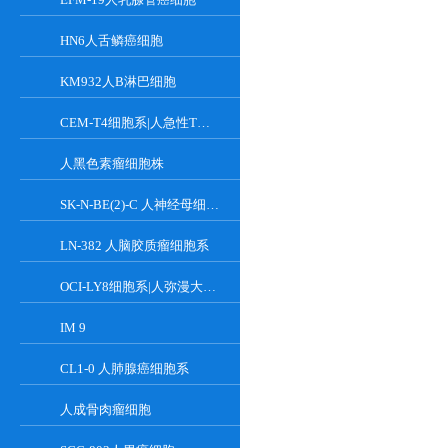
HN6人舌鳞癌细胞
KM932人B淋巴细胞
CEM-T4细胞系|人急性T淋巴细胞白血病细胞
人黑色素瘤细胞株
SK-N-BE(2)-C 人神经母细胞瘤细胞系
LN-382 人脑胶质瘤细胞系
OCI-LY8细胞系|人弥漫大B淋巴瘤细胞
IM 9
CL1-0 人肺腺癌细胞系
人成骨肉瘤细胞