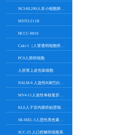
NCI-H1299人非小细胞肺癌细胞
MSTO-211H
HCCC-9810
Caki-1（人肾透明细胞癌皮肤转移细胞）
PC9人肺癌细胞
人胚肾上皮包装细胞
NALM-6 人急性B淋巴白血病细胞系
MV4-11人急性单核复苏细胞
KLE人子宫内膜癌贴壁细胞系
SK-MEL-5人恶性黑色素瘤贴壁细胞系
SCC-25 人口腔鳞癌细胞系