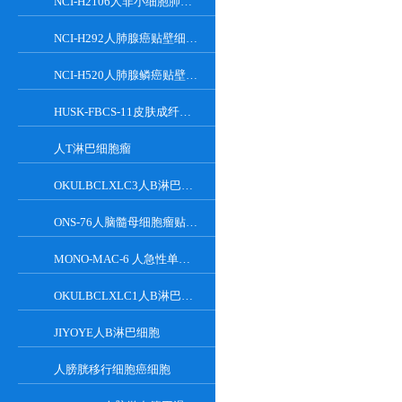
NCI-H2106人非小细胞肺癌贴壁细胞系
NCI-H292人肺腺癌贴壁细胞系
NCI-H520人肺腺鳞癌贴壁细胞系
HUSK-FBCS-11皮肤成纤维细胞
人T淋巴细胞瘤
OKULBCLXLC3人B淋巴细胞
ONS-76人脑髓母细胞瘤贴壁细胞系
MONO-MAC-6 人急性单核细胞白血病细胞系
OKULBCLXLC1人B淋巴细胞
JIYOYE人B淋巴细胞
人膀胱移行细胞癌细胞