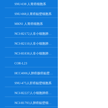
SNU-638 人胃癌细胞系
SNU-668人胃癌贴壁细胞系
MKN1 人胃癌细胞系
NCI-H2172人非小细胞肺癌贴壁细胞系
NCI-H2110人非小细胞肺癌贴壁细胞系
NCI-H1838人非小细胞肺癌贴壁细胞系
COR-L23
HCC4006人肺癌腺癌贴壁细胞系
SNU-475人肝癌贴壁细胞系
NCI-H2227人小细胞肺癌贴壁细胞系
NCI-H1793人肺癌贴壁细胞系