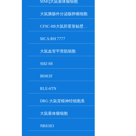
MMQ大鼠垂体瘤细胞
大鼠胰腺外分泌腺肿瘤细胞
CFSC-8B大鼠肝星形贴壁细胞系
MCA-RH 7777
大鼠血管平滑肌细胞
SHZ-88
IR983F
RLE-6TN
DRG 大鼠背根神经细胞系
大鼠垂体瘤细胞
NR8383