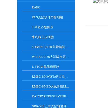
RAEC
RCS大鼠软骨肉瘤细胞
3-苯基乙酰氨基
牛乳腺上皮细胞
SDBMSC(SD大鼠骨髓间充质干细胞)
WALKER256大鼠腹水癌细胞
L-6TG大鼠肌母细胞
RMSC-BMWISTAR大鼠骨髓MSC细胞
RMSC-BMSD大鼠骨髓MSC细胞
RATCRYOPRESERVEDHEPATOCYTES大鼠肝脏实质细胞
NRK-52E正常大鼠肾复苏细胞(附STR鉴定报告)