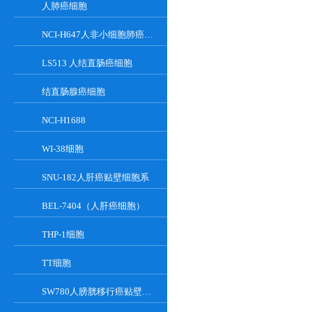
人肺癌细胞
NCI-H647人非小细胞肺癌贴壁细胞系
LS513 人结直肠癌细胞
结直肠腺癌细胞
NCI-H1688
WI-38细胞
SNU-182人肝癌贴壁细胞系
BEL-7404（人肝癌细胞）
THP-1细胞
TT细胞
SW780人膀胱移行癌贴壁细胞系