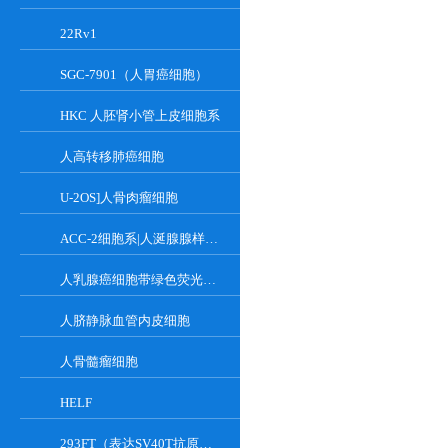
22Rv1
SGC-7901（人胃癌细胞）
HKC 人胚肾小管上皮细胞系
人高转移肺癌细胞
U-2OS]人骨肉瘤细胞
ACC-2细胞系|人涎腺腺样囊性癌细胞
人乳腺癌细胞带绿色荧光MCF-7/GFP
人脐静脉血管内皮细胞
人骨髓瘤细胞
HELF
293FT（表达SV40T抗原人胚肾上皮细胞）