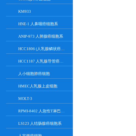
KM933
HNE-1 人鼻咽癌细胞系
ANIP-973 人肺腺癌细胞系
HCC1806 (人乳腺鳞状癌细胞) (STR鉴定正确)
HCC1187 人乳腺导管癌细胞系
人小细胞肺癌细胞
HMEC人乳腺上皮细胞
MOLT-3
RPMI-8402 人急性T淋巴细胞白血病细胞系
LS123 人结肠腺癌细胞系
人宫颈癌细胞