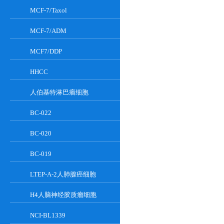
MCF-7/Taxol
MCF-7/ADM
MCF7/DDP
HHCC
人伯基特淋巴瘤细胞
BC-022
BC-020
BC-019
LTEP-A-2人肺腺癌细胞
H4人脑神经胶质瘤细胞
NCI-BL1339