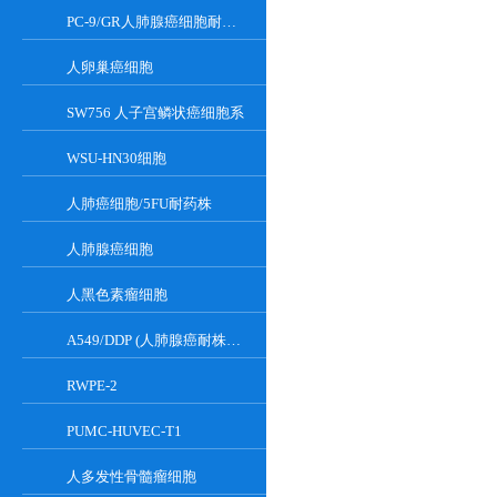
PC-9/GR人肺腺癌细胞耐药株
人卵巢癌细胞
SW756 人子宫鳞状癌细胞系
WSU-HN30细胞
人肺癌细胞/5FU耐药株
人肺腺癌细胞
人黑色素瘤细胞
A549/DDP (人肺腺癌耐株)(STR鉴定正确)
RWPE-2
PUMC-HUVEC-T1
人多发性骨髓瘤细胞