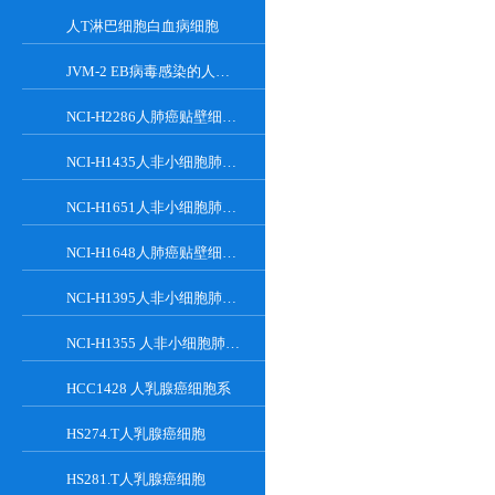
人T淋巴细胞白血病细胞
JVM-2 EB病毒感染的人外周淋巴细胞
NCI-H2286人肺癌贴壁细胞系
NCI-H1435人非小细胞肺癌贴壁细胞系
NCI-H1651人非小细胞肺癌贴壁细胞系
NCI-H1648人肺癌贴壁细胞系
NCI-H1395人非小细胞肺癌贴壁细胞系
NCI-H1355 人非小细胞肺癌细胞系
HCC1428 人乳腺癌细胞系
HS274.T人乳腺癌细胞
HS281.T人乳腺癌细胞