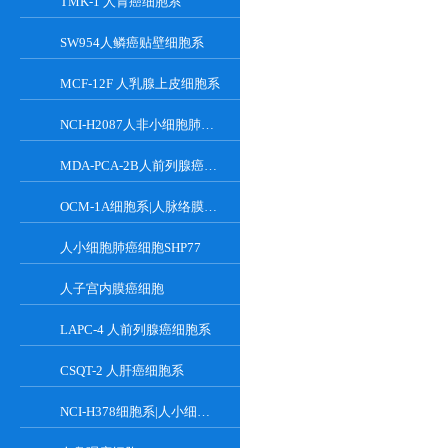
TMK-1 人胃癌细胞系
SW954人鳞癌贴壁细胞系
MCF-12F 人乳腺上皮细胞系
NCI-H2087人非小细胞肺腺癌贴壁细胞系
MDA-PCA-2B人前列腺癌贴壁细胞系
OCM-1A细胞系|人脉络膜黑色素瘤细胞
人小细胞肺癌细胞SHP77
人子宫内膜癌细胞
LAPC-4 人前列腺癌细胞系
CSQT-2 人肝癌细胞系
NCI-H378细胞系|人小细胞肺癌细胞