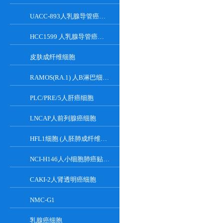
UACC-893人乳腺导管癌贴壁细胞系
HCC1599 人乳腺导管癌细胞系
皮肤成纤维细胞
RAMOS(RA.1) 人B淋巴细胞瘤细胞
PLC/PRE/5人肝癌细胞
LNCAP人前列腺癌细胞
HFL1细胞 (人胚肺成纤维细胞) (STR鉴定正确)
NCI-H146人小细胞肺癌贴壁细胞系
CAKI-2人肾透明癌细胞
NMC-G1
乳腺癌细胞