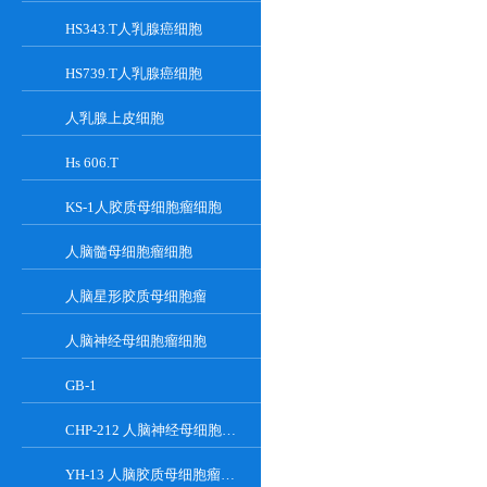
HS343.T人乳腺癌细胞
HS739.T人乳腺癌细胞
人乳腺上皮细胞
Hs 606.T
KS-1人胶质母细胞瘤细胞
人脑髓母细胞瘤细胞
人脑星形胶质母细胞瘤
人脑神经母细胞瘤细胞
GB-1
CHP-212 人脑神经母细胞瘤细胞系
YH-13 人脑胶质母细胞瘤细胞系