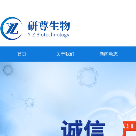
首页
关于我们
新闻动态