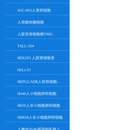
SGC-803人胃癌细胞
人滑膜肉瘤细胞
人胶质母细胞瘤T98G
TALL-104
HEK293 人胚肾细胞系
HeLa S3
HEPG2/ADR人肝癌细胞耐药株
H446人小细胞肺癌细胞
H650人非小细胞肺癌细胞
HH838人非小细胞肺癌细胞
人整合SV40基因的乳腺上皮细胞