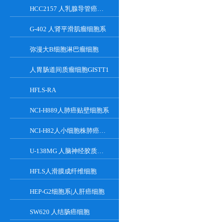
HCC2157 人乳腺导管癌细胞系
G-402 人肾平滑肌瘤细胞系
弥漫大B细胞淋巴瘤细胞
人胃肠道间质瘤细胞GISTT1
HFLS-RA
NCI-H889人肺癌贴壁细胞系
NCI-H82人小细胞株肺癌细胞
U-138MG 人脑神经胶质瘤细胞系
HFLS人滑膜成纤维细胞
HEP-G2细胞系|人肝癌细胞
SW620 人结肠癌细胞