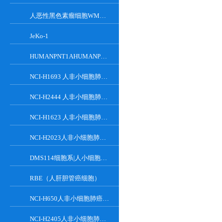
人恶性黑色素瘤细胞WM115
JeKo-1
HUMANPNT1AHUMANPNT1A人前列腺癌细胞
NCI-H1693 人非小细胞肺癌细胞系
NCI-H2444 人非小细胞肺癌细胞系
NCI-H1623 人非小细胞肺癌细胞系
NCI-H2023人非小细胞肺癌贴壁细胞系
DMS114细胞系|人小细胞肺癌细胞
RBE（人肝胆管癌细胞）
NCI-H650人非小细胞肺癌贴壁细胞系
NCI-H2405人非小细胞肺癌贴壁细胞系