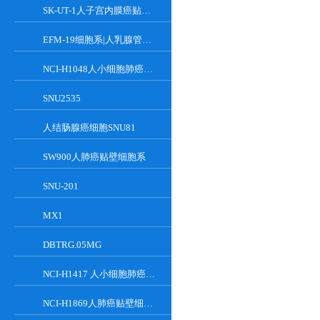
SK-UT-1人子宫内膜癌贴壁细胞系
EFM-19细胞系|人乳腺管癌细胞
NCI-H1048人小细胞肺癌贴壁细胞系
SNU2535
人结肠腺癌细胞SNU81
SW900人肺癌贴壁细胞系
SNU-201
MX1
DBTRG.05MG
NCI-H1417 人小细胞肺癌细胞系
NCI-H1869人肺癌贴壁细胞系