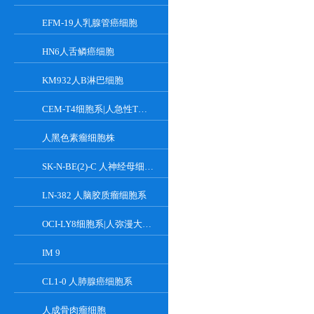
EFM-19人乳腺管癌细胞
HN6人舌鳞癌细胞
KM932人B淋巴细胞
CEM-T4细胞系|人急性T淋巴细胞白血病细胞
人黑色素瘤细胞株
SK-N-BE(2)-C 人神经母细胞瘤细胞系
LN-382 人脑胶质瘤细胞系
OCI-LY8细胞系|人弥漫大B淋巴瘤细胞
IM 9
CL1-0 人肺腺癌细胞系
人成骨肉瘤细胞