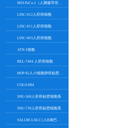
MIA PaCa-2（人胰腺导管癌细胞）
LIXC-012人肝癌细胞
LIXC-011人肝癌细胞
LIXC-003人肝癌细胞
ATN-1细胞
BEL-7404 人肝癌细胞
HOP-92人小细胞肺癌贴壁细胞系
COLO 684
SNU-368人肝癌贴壁细胞系
SNU-739人肝癌贴壁细胞系
SALLBCLXLC1人B淋巴细胞