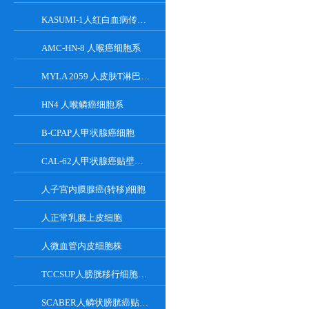
KASUMI-1人红白血病传代细胞系
AMC-HN-8 人喉癌细胞系
MYLA 2059 人皮肤T淋巴细胞瘤细胞系
HN4 人喉鳞癌细胞系
B-CPAP人甲状腺癌细胞
CAL-62人甲状腺癌贴壁细胞系
人子宫内膜腺癌(转移)细胞
人正常乳腺上皮细胞
人微血管内皮细胞株
TCCSUP人膀胱移行细胞癌贴壁细胞系
SCABER人鳞状膀胱癌贴壁细胞系