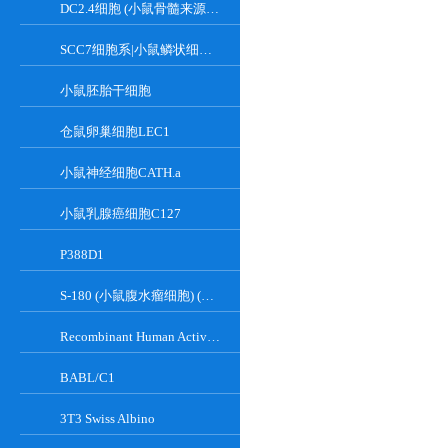
DC2.4细胞 (小鼠骨髓来源树突状细胞)
SCC7细胞系|小鼠鳞状细胞癌细胞
小鼠胚胎干细胞
仓鼠卵巢细胞LEC1
小鼠神经细胞CATH.a
小鼠乳腺癌细胞C127
P388D1
S-180 (小鼠腹水瘤细胞) (种属鉴定正确)
Recombinant Human Active Focal Adhesion Kinase
BABL/C1
3T3 Swiss Albino