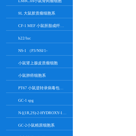
LM8C3H小鼠骨肉瘤细胞
9L 大鼠胶质瘤细胞系
CF-1 MEF 小鼠胚胎成纤维细胞系
h22/luc
NS-1 （P3/NSI/1-
小鼠肾上腺皮质瘤细胞
小鼠肺癌细胞系
PT67 小鼠逆转录病毒包装细胞系
GC-1 spg
N-[(1R,2S)-2-HYDROXY-1-HYDROXYMETHYL-2-(2-TRIDECYL-1-CYCLOPROPENYL)ETHYL]OCT;GT-11
GC-2小鼠精原细胞系