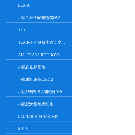
EOMA
小鼠T淋巴瘤细胞(鸡OVA基因修饰)
32D
TCMK-1 小鼠肾小管上皮细胞系
ALL-TRANS-RETINOYL B-GLUCURONIDE
小鼠白血病细胞
小鼠成肌细胞C2C12
小鼠结缔组织L细胞株929克隆
小鼠肥大细胞瘤细胞
LLC/LUC小鼠肺癌细胞
MH-S