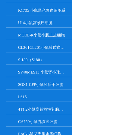
K1735 小鼠黑色素瘤细胞系
U14小鼠宫颈癌细胞
MODE-K小鼠小肠上皮细胞
GL261GL261小鼠胶质瘤细胞
S-180（S180）
SV40MES13 小鼠肾小球系膜细胞
SOX1-GFP小鼠胚胎干细胞
L615
4T1.2小鼠高转移性乳腺癌细胞
CA759小鼠乳腺癌细胞
EAC小鼠艾氏腹水瘤细胞