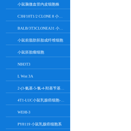
小鼠脑微血管内皮细胞株
C3H/10T1/2 CLONE 8 小鼠胚胎成纤维细胞系
BALB/3T3CLONEA31 小鼠胚胎成纤维细胞
小鼠前脂肪胚胎成纤维细胞
小鼠胚胎瘤细胞
NIH3T3
L Wnt 3A
2-(3-氨基-5-氯-4-羟基苄基)-1H-异吲哚-1,3(2H)-二酮
4T1-LUC小鼠乳腺癌细胞-荧光素酶标记
WEHI-3
PY8119 小鼠乳腺癌细胞系