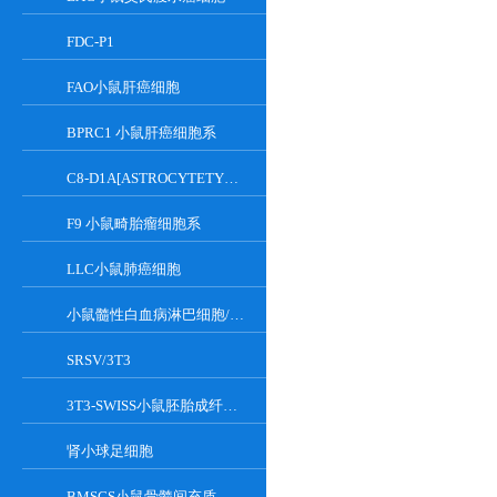
FDC-P1
FAO小鼠肝癌细胞
BPRC1 小鼠肝癌细胞系
C8-D1A[ASTROCYTETYPEICLONE]小鼠小脑细胞
F9 小鼠畸胎瘤细胞系
LLC小鼠肺癌细胞
小鼠髓性白血病淋巴细胞/小鼠白血病G-CSF依赖性细胞
SRSV/3T3
3T3-SWISS小鼠胚胎成纤维细胞
肾小球足细胞
BMSCS小鼠骨髓间充质干细胞