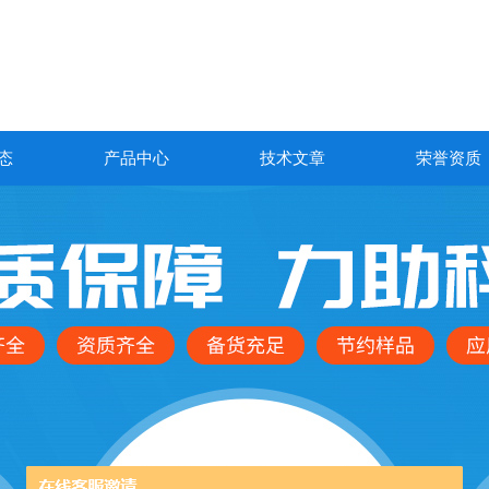
态
产品中心
技术文章
荣誉资质