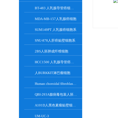
BT-483 人乳腺导管癌细胞系
MDA-MB-157人乳腺癌细胞
SUM149PT 人乳腺癌细胞系
SNU-878人肝癌贴壁细胞系
2BS人胚肺成纤维细胞
HCC1500 人乳腺导管癌细胞系
人BURKKIT淋巴瘤细胞
Human choroidal fibroblast cells
QBI-293A腺病毒包装人胚肾细胞
A101D人黑色素瘤贴壁细胞系
UM-UC-3