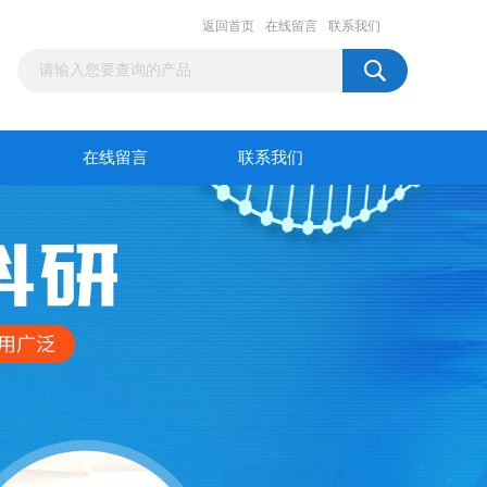
返回首页
在线留言
联系我们
在线留言
联系我们