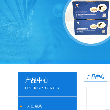
产品中心
产品中心
PRODUCTS CENTER
人细胞系