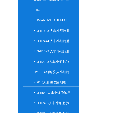
JeKo-1
HUMANPNT1AHUMANPNT1A人前列腺癌细胞
NCI-H1693 人非小细胞肺癌细胞系
NCI-H2444 人非小细胞肺癌细胞系
NCI-H1623 人非小细胞肺癌细胞系
NCI-H2023人非小细胞肺癌贴壁细胞系
DMS114细胞系|人小细胞肺癌细胞
RBE（人肝胆管癌细胞）
NCI-H650人非小细胞肺癌贴壁细胞系
NCI-H2405人非小细胞肺癌贴壁细胞系