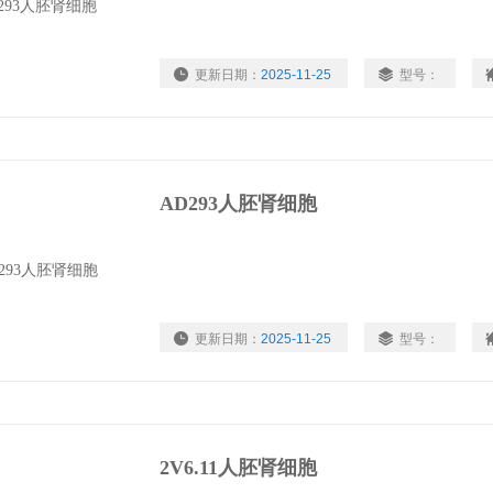
更新日期：
2025-11-25
型号：
AD293人胚肾细胞
更新日期：
2025-11-25
型号：
2V6.11人胚肾细胞