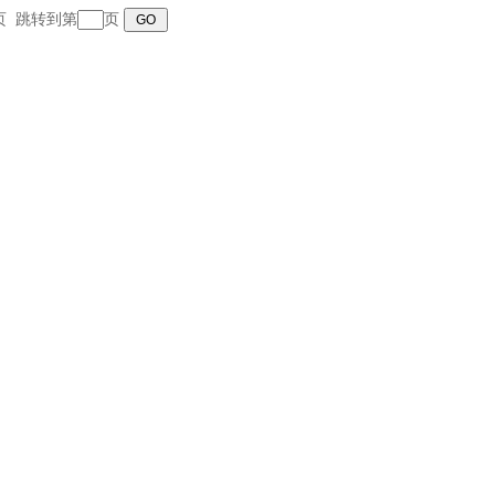
末页 跳转到第
页