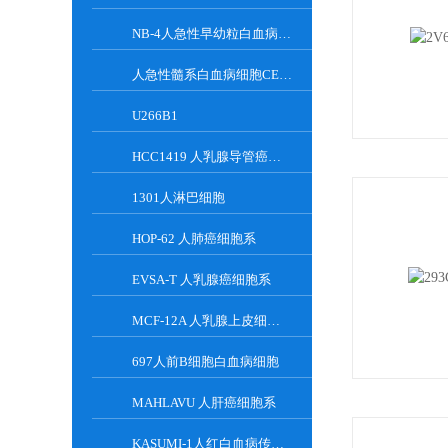
NB-4人急性早幼粒白血病细胞
人急性髓系白血病细胞CESS
U266B1
HCC1419 人乳腺导管癌细胞系
1301人淋巴细胞
HOP-62 人肺癌细胞系
EVSA-T 人乳腺癌细胞系
MCF-12A 人乳腺上皮细胞系
697人前B细胞白血病细胞
MAHLAVU 人肝癌细胞系
KASUMI-1人红白血病传代细胞系