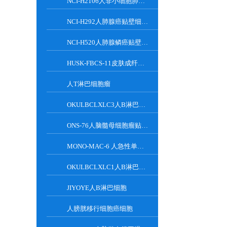
NCI-H2106人非小细胞肺癌贴壁细胞系
NCI-H292人肺腺癌贴壁细胞系
NCI-H520人肺腺鳞癌贴壁细胞系
HUSK-FBCS-11皮肤成纤维细胞
人T淋巴细胞瘤
OKULBCLXLC3人B淋巴细胞
ONS-76人脑髓母细胞瘤贴壁细胞系
MONO-MAC-6 人急性单核细胞白血病细胞系
OKULBCLXLC1人B淋巴细胞
JIYOYE人B淋巴细胞
人膀胱移行细胞癌细胞