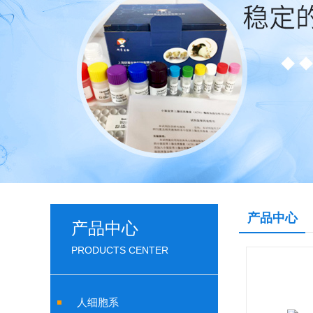
产品中心
产品中心
PRODUCTS CENTER
人细胞系