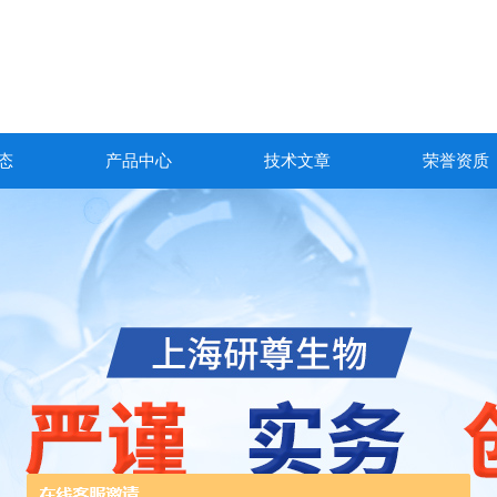
态
产品中心
技术文章
荣誉资质