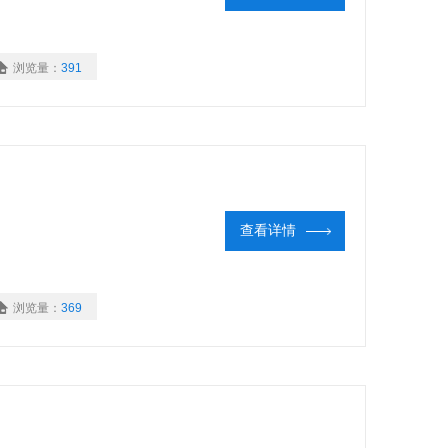
浏览量：
391
查看详情
浏览量：
369