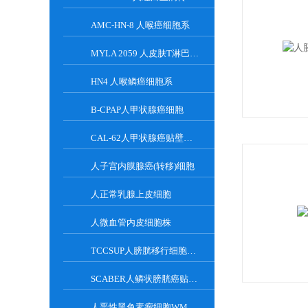
AMC-HN-8 人喉癌细胞系
MYLA 2059 人皮肤T淋巴细胞瘤细胞系
HN4 人喉鳞癌细胞系
B-CPAP人甲状腺癌细胞
CAL-62人甲状腺癌贴壁细胞系
人子宫内膜腺癌(转移)细胞
人正常乳腺上皮细胞
人微血管内皮细胞株
TCCSUP人膀胱移行细胞癌贴壁细胞系
SCABER人鳞状膀胱癌贴壁细胞系
人恶性黑色素瘤细胞WM115