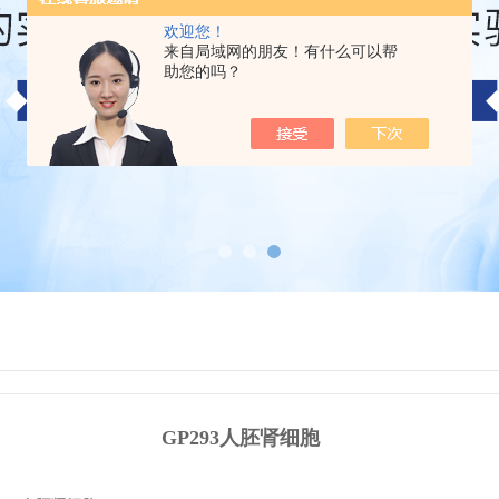
欢迎您！
来自局域网的朋友！有什么可以帮
助您的吗？
GP293人胚肾细胞