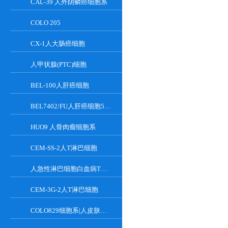
CAL-39 人外阴鳞癌细胞系
COLO 205
CX-1人大肠癌细胞
人甲状腺(PTC)细胞
BEL-100人肝癌细胞
BEL7402/FU人肝癌细胞5-FU耐药株
HUO9 人骨肉瘤细胞系
CEM-SS-2人T淋巴细胞
人急性淋巴细胞白血病T淋巴复苏细胞
CEM-3G-2人T淋巴细胞
COLO829细胞系|人皮肤黑色素瘤细胞