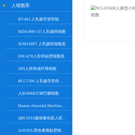
人细胞系
BT-483 人乳腺导管癌细胞系
MDA-MB-157人乳腺癌细胞
SUM149PT 人乳腺癌细胞系
SNU-878人肝癌贴壁细胞系
2BS人胚肺成纤维细胞
HCC1500 人乳腺导管癌细胞系
人BURKKIT淋巴瘤细胞
Human choroidal fibroblast cells
QBI-293A腺病毒包装人胚肾细胞
A101D人黑色素瘤贴壁细胞系