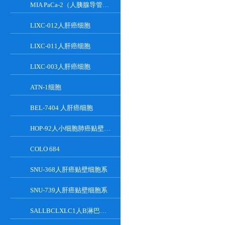
MIA PaCa-2（人胰腺导管癌细胞）
LIXC-012人肝癌细胞
LIXC-011人肝癌细胞
LIXC-003人肝癌细胞
ATN-1细胞
BEL-7404 人肝癌细胞
HOP-92人小细胞肺癌贴壁细胞系
COLO 684
SNU-368人肝癌贴壁细胞系
SNU-739人肝癌贴壁细胞系
SALLBCLXLC1人B淋巴细胞