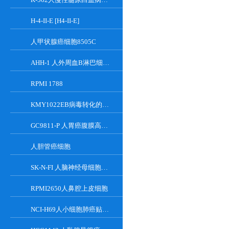
H-4-II-E [H4-II-E]
人甲状腺癌细胞8505C
AHH-1 人外周血B淋巴细胞系
RPMI 1788
KMY1022EB病毒转化的人B淋巴细胞
GC9811-P 人胃癌腹膜高转移细胞系
人胆管癌细胞
SK-N-FI 人脑神经母细胞瘤细胞系
RPMI2650人鼻腔上皮细胞
NCI-H69人小细胞肺癌贴壁细胞系