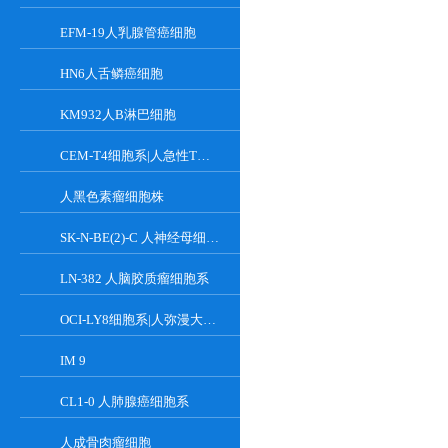
EFM-19人乳腺管癌细胞
HN6人舌鳞癌细胞
KM932人B淋巴细胞
CEM-T4细胞系|人急性T淋巴细胞白血病细胞
人黑色素瘤细胞株
SK-N-BE(2)-C 人神经母细胞瘤细胞系
LN-382 人脑胶质瘤细胞系
OCI-LY8细胞系|人弥漫大B淋巴瘤细胞
IM 9
CL1-0 人肺腺癌细胞系
人成骨肉瘤细胞