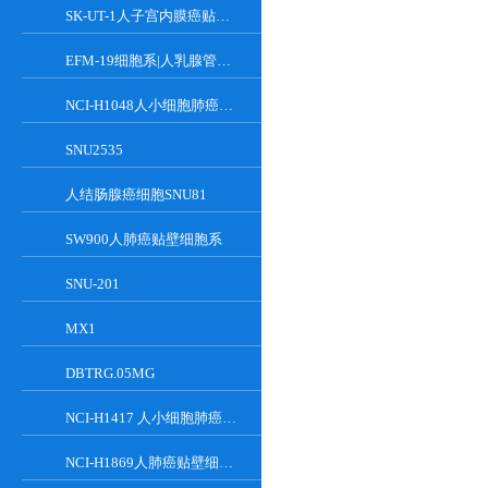
SK-UT-1人子宫内膜癌贴壁细胞系
EFM-19细胞系|人乳腺管癌细胞
NCI-H1048人小细胞肺癌贴壁细胞系
SNU2535
人结肠腺癌细胞SNU81
SW900人肺癌贴壁细胞系
SNU-201
MX1
DBTRG.05MG
NCI-H1417 人小细胞肺癌细胞系
NCI-H1869人肺癌贴壁细胞系