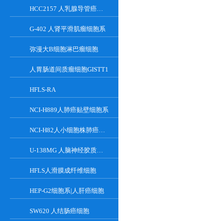
HCC2157 人乳腺导管癌细胞系
G-402 人肾平滑肌瘤细胞系
弥漫大B细胞淋巴瘤细胞
人胃肠道间质瘤细胞GISTT1
HFLS-RA
NCI-H889人肺癌贴壁细胞系
NCI-H82人小细胞株肺癌细胞
U-138MG 人脑神经胶质瘤细胞系
HFLS人滑膜成纤维细胞
HEP-G2细胞系|人肝癌细胞
SW620 人结肠癌细胞