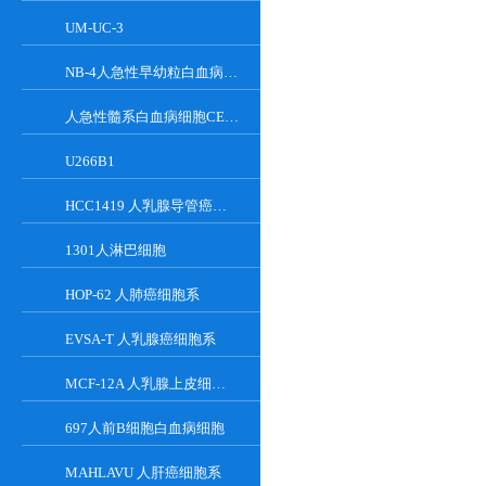
UM-UC-3
NB-4人急性早幼粒白血病细胞
人急性髓系白血病细胞CESS
U266B1
HCC1419 人乳腺导管癌细胞系
1301人淋巴细胞
HOP-62 人肺癌细胞系
EVSA-T 人乳腺癌细胞系
MCF-12A 人乳腺上皮细胞系
697人前B细胞白血病细胞
MAHLAVU 人肝癌细胞系