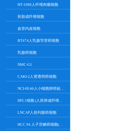
HT-1080人纤维肉瘤细胞
胚胎成纤维细胞
血管内皮细胞
BT474人乳腺导管癌细胞
乳腺癌细胞
NMC-G1
CAKI-2人肾透明癌细胞
NCI-H146人小细胞肺癌贴壁细胞系
HFL1细胞 (人胚肺成纤维细胞) (STR鉴定正确)
LNCAP人前列腺癌细胞
HCC 94 人子宫鳞癌细胞(高分化)