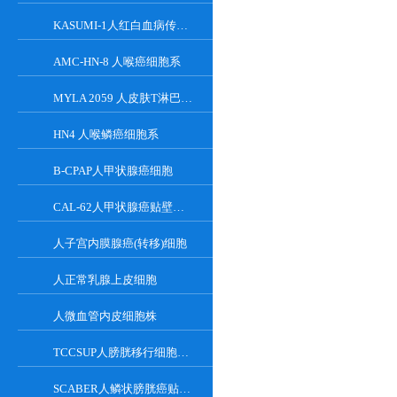
KASUMI-1人红白血病传代细胞系
AMC-HN-8 人喉癌细胞系
MYLA 2059 人皮肤T淋巴细胞瘤细胞系
HN4 人喉鳞癌细胞系
B-CPAP人甲状腺癌细胞
CAL-62人甲状腺癌贴壁细胞系
人子宫内膜腺癌(转移)细胞
人正常乳腺上皮细胞
人微血管内皮细胞株
TCCSUP人膀胱移行细胞癌贴壁细胞系
SCABER人鳞状膀胱癌贴壁细胞系