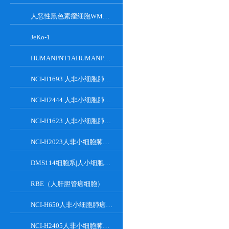
人恶性黑色素瘤细胞WM115
JeKo-1
HUMANPNT1AHUMANPNT1A人前列腺癌细胞
NCI-H1693 人非小细胞肺癌细胞系
NCI-H2444 人非小细胞肺癌细胞系
NCI-H1623 人非小细胞肺癌细胞系
NCI-H2023人非小细胞肺癌贴壁细胞系
DMS114细胞系|人小细胞肺癌细胞
RBE（人肝胆管癌细胞）
NCI-H650人非小细胞肺癌贴壁细胞系
NCI-H2405人非小细胞肺癌贴壁细胞系