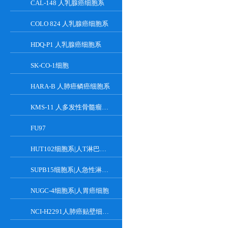
CAL-148 人乳腺癌细胞系
COLO 824 人乳腺癌细胞系
HDQ-P1 人乳腺癌细胞系
SK-CO-1细胞
HARA-B 人肺癌鳞癌细胞系
KMS-11 人多发性骨髓瘤细胞系
FU97
HUT102细胞系|人T淋巴瘤细胞
SUPB15细胞系|人急性淋白血病细胞
NUGC-4细胞系|人胃癌细胞
NCI-H2291人肺癌贴壁细胞系