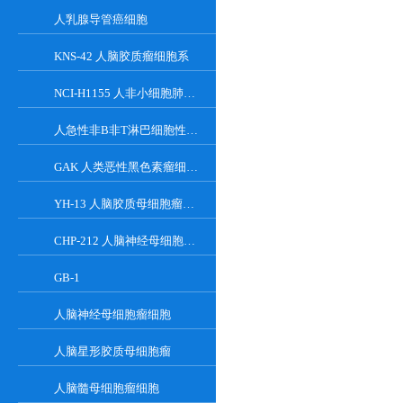
人乳腺导管癌细胞
KNS-42 人脑胶质瘤细胞系
NCI-H1155 人非小细胞肺癌细胞系
人急性非B非T淋巴细胞性白血病细胞
GAK 人类恶性黑色素瘤细胞系
YH-13 人脑胶质母细胞瘤细胞系
CHP-212 人脑神经母细胞瘤细胞系
GB-1
人脑神经母细胞瘤细胞
人脑星形胶质母细胞瘤
人脑髓母细胞瘤细胞