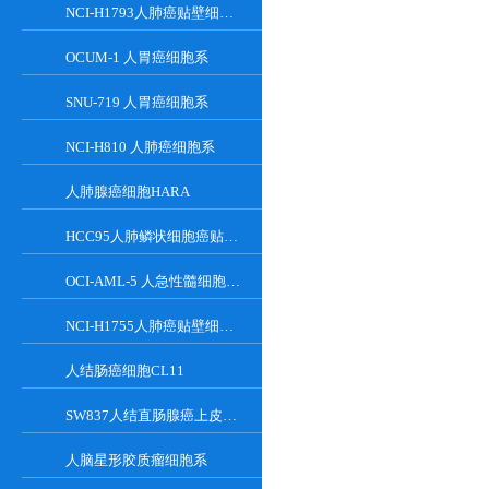
NCI-H1793人肺癌贴壁细胞系
OCUM-1 人胃癌细胞系
SNU-719 人胃癌细胞系
NCI-H810 人肺癌细胞系
人肺腺癌细胞HARA
HCC95人肺鳞状细胞癌贴壁细胞系
OCI-AML-5 人急性髓细胞性白血病细胞系
NCI-H1755人肺癌贴壁细胞系
人结肠癌细胞CL11
SW837人结直肠腺癌上皮细胞
人脑星形胶质瘤细胞系