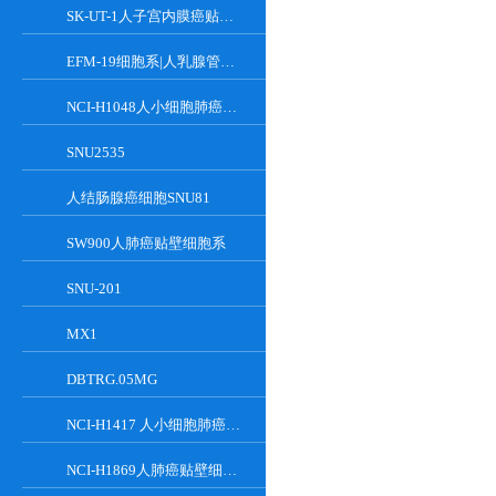
SK-UT-1人子宫内膜癌贴壁细胞系
EFM-19细胞系|人乳腺管癌细胞
NCI-H1048人小细胞肺癌贴壁细胞系
SNU2535
人结肠腺癌细胞SNU81
SW900人肺癌贴壁细胞系
SNU-201
MX1
DBTRG.05MG
NCI-H1417 人小细胞肺癌细胞系
NCI-H1869人肺癌贴壁细胞系