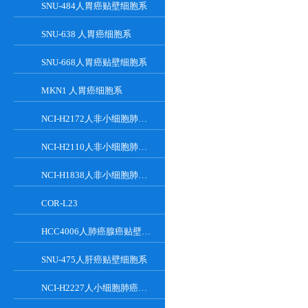
SNU-484人胃癌贴壁细胞系
SNU-638 人胃癌细胞系
SNU-668人胃癌贴壁细胞系
MKN1 人胃癌细胞系
NCI-H2172人非小细胞肺癌贴壁细胞系
NCI-H2110人非小细胞肺癌贴壁细胞系
NCI-H1838人非小细胞肺癌贴壁细胞系
COR-L23
HCC4006人肺癌腺癌贴壁细胞系
SNU-475人肝癌贴壁细胞系
NCI-H2227人小细胞肺癌贴壁细胞系