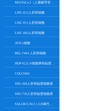
MIA PaCa-2（人胰腺导管癌细胞）
LIXC-012人肝癌细胞
LIXC-011人肝癌细胞
LIXC-003人肝癌细胞
ATN-1细胞
BEL-7404 人肝癌细胞
HOP-92人小细胞肺癌贴壁细胞系
COLO 684
SNU-368人肝癌贴壁细胞系
SNU-739人肝癌贴壁细胞系
SALLBCLXLC1人B淋巴细胞