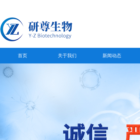
首页
关于我们
新闻动态