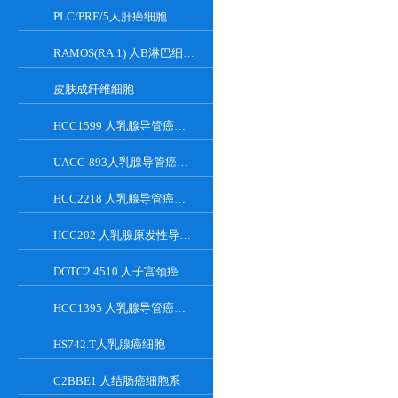
PLC/PRE/5人肝癌细胞
RAMOS(RA.1) 人B淋巴细胞瘤细胞
皮肤成纤维细胞
HCC1599 人乳腺导管癌细胞系
UACC-893人乳腺导管癌贴壁细胞系
HCC2218 人乳腺导管癌细胞系
HCC202 人乳腺原发性导管癌细胞系
DOTC2 4510 人子宫颈癌细胞系
HCC1395 人乳腺导管癌细胞系
HS742.T人乳腺癌细胞
C2BBE1 人结肠癌细胞系