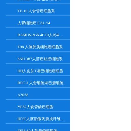
TE-10 人食管癌细胞系
人肾细胞癌 CAL-54
RAMOS-2G6-4C10人B淋巴细胞瘤细胞
T98 人脑胶质细胞瘤细胞系
SNU-387人肝癌贴壁细胞系
HH人皮肤T淋巴细胞瘤细胞
REC-1 人套细胞淋巴瘤细胞
A2058
YES2人食管鳞癌细胞
HFSF人胚胎眼巩膜成纤维细胞
EFM-19人乳腺管癌细胞