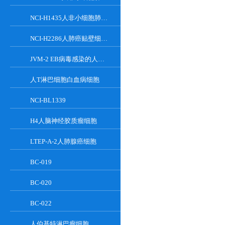
NCI-H1435人非小细胞肺癌贴壁细胞系
NCI-H2286人肺癌贴壁细胞系
JVM-2 EB病毒感染的人外周淋巴细胞
人T淋巴细胞白血病细胞
NCI-BL1339
H4人脑神经胶质瘤细胞
LTEP-A-2人肺腺癌细胞
BC-019
BC-020
BC-022
人伯基特淋巴瘤细胞