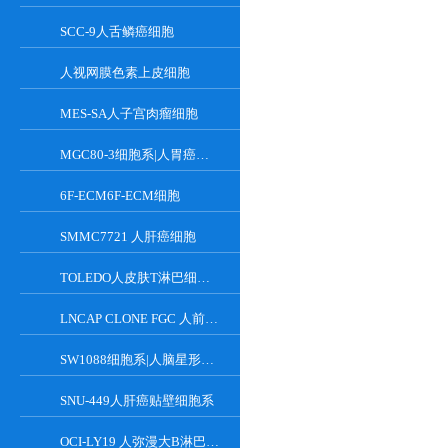
SCC-9人舌鳞癌细胞
人视网膜色素上皮细胞
MES-SA人子宫肉瘤细胞
MGC80-3细胞系|人胃癌细胞
6F-ECM6F-ECM细胞
SMMC7721 人肝癌细胞
TOLEDO人皮肤T淋巴细胞瘤悬浮细胞系
LNCAP CLONE FGC 人前列腺癌细胞系
SW1088细胞系|人脑星形胶质瘤细胞
SNU-449人肝癌贴壁细胞系
OCI-LY19 人弥漫大B淋巴瘤细胞系