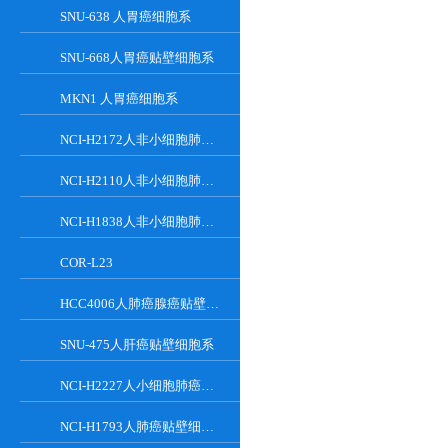
SNU-638 人胃癌细胞系
SNU-668人胃癌贴壁细胞系
MKN1 人胃癌细胞系
NCI-H2172人非小细胞肺癌贴壁细胞系
NCI-H2110人非小细胞肺癌贴壁细胞系
NCI-H1838人非小细胞肺癌贴壁细胞系
COR-L23
HCC4006人肺癌腺癌贴壁细胞系
SNU-475人肝癌贴壁细胞系
NCI-H2227人小细胞肺癌贴壁细胞系
NCI-H1793人肺癌贴壁细胞系