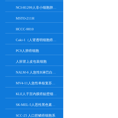
NCI-H1299人非小细胞肺癌细胞
MSTO-211H
HCCC-9810
Caki-1（人肾透明细胞癌皮肤转移细胞）
PC9人肺癌细胞
人胚肾上皮包装细胞
NALM-6 人急性B淋巴白血病细胞系
MV4-11人急性单核复苏细胞
KLE人子宫内膜癌贴壁细胞系
SK-MEL-5人恶性黑色素瘤贴壁细胞系
SCC-25 人口腔鳞癌细胞系