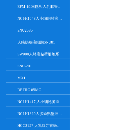
EFM-19细胞系|人乳腺管癌细胞
NCI-H1048人小细胞肺癌贴壁细胞系
SNU2535
人结肠腺癌细胞SNU81
SW900人肺癌贴壁细胞系
SNU-201
MX1
DBTRG.05MG
NCI-H1417 人小细胞肺癌细胞系
NCI-H1869人肺癌贴壁细胞系
HCC2157 人乳腺导管癌细胞系