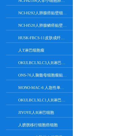
NCI-H2106人非小细胞肺癌贴壁细胞系
NCI-H292人肺腺癌贴壁细胞系
NCI-H520人肺腺鳞癌贴壁细胞系
HUSK-FBCS-11皮肤成纤维细胞
人T淋巴细胞瘤
OKULBCLXLC3人B淋巴细胞
ONS-76人脑髓母细胞瘤贴壁细胞系
MONO-MAC-6 人急性单核细胞白血病细胞系
OKULBCLXLC1人B淋巴细胞
JIYOYE人B淋巴细胞
人膀胱移行细胞癌细胞