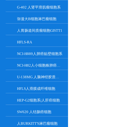
G-402 人肾平滑肌瘤细胞系
弥漫大B细胞淋巴瘤细胞
人胃肠道间质瘤细胞GISTT1
HFLS-RA
NCI-H889人肺癌贴壁细胞系
NCI-H82人小细胞株肺癌细胞
U-138MG 人脑神经胶质瘤细胞系
HFLS人滑膜成纤维细胞
HEP-G2细胞系|人肝癌细胞
SW620 人结肠癌细胞
人BURKITT'S淋巴瘤细胞