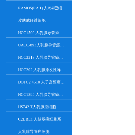
RAMOS(RA.1) 人B淋巴细胞瘤细胞
皮肤成纤维细胞
HCC1599 人乳腺导管癌细胞系
UACC-893人乳腺导管癌贴壁细胞系
HCC2218 人乳腺导管癌细胞系
HCC202 人乳腺原发性导管癌细胞系
DOTC2 4510 人子宫颈癌细胞系
HCC1395 人乳腺导管癌细胞系
HS742.T人乳腺癌细胞
C2BBE1 人结肠癌细胞系
人乳腺导管癌细胞