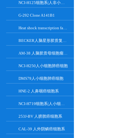
NCI-H125细胞系|人非小细胞肺癌细胞
G-292 Clone A141B1
Heat shock transcription factor 2
BECKER人脑星形胶质复苏细胞(附STR鉴定报告)
AM-38 人脑胶质母细胞瘤细胞系
NCI-H250人小细胞肺癌细胞
DMS79人小细胞肺癌细胞
HNE-2 人鼻咽癌细胞系
NCI-H719细胞系|人小细胞肺癌细胞
253J-BV 人膀胱癌细胞系
CAL-39 人外阴鳞癌细胞系