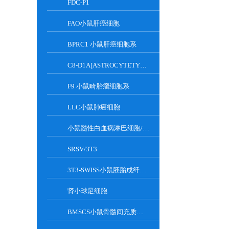
FDC-P1
FAO小鼠肝癌细胞
BPRC1 小鼠肝癌细胞系
C8-D1A[ASTROCYTETYPEICLONE]小鼠小脑细胞
F9 小鼠畸胎瘤细胞系
LLC小鼠肺癌细胞
小鼠髓性白血病淋巴细胞/小鼠白血病G-CSF依赖性细胞
SRSV/3T3
3T3-SWISS小鼠胚胎成纤维细胞
肾小球足细胞
BMSCS小鼠骨髓间充质干细胞