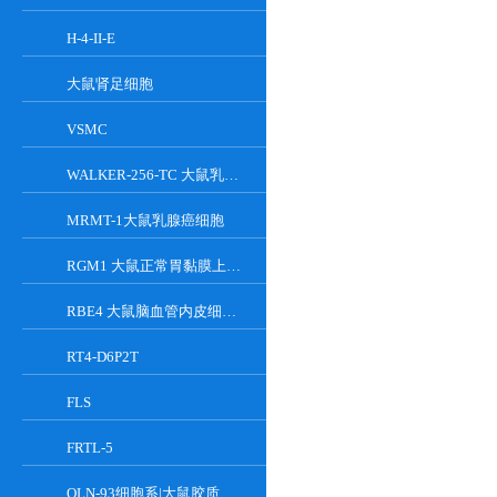
H-4-II-E
大鼠肾足细胞
VSMC
WALKER-256-TC 大鼠乳腺癌细胞系
MRMT-1大鼠乳腺癌细胞
RGM1 大鼠正常胃黏膜上皮细胞系
RBE4 大鼠脑血管内皮细胞系
RT4-D6P2T
FLS
FRTL-5
OLN-93细胞系|大鼠胶质细胞