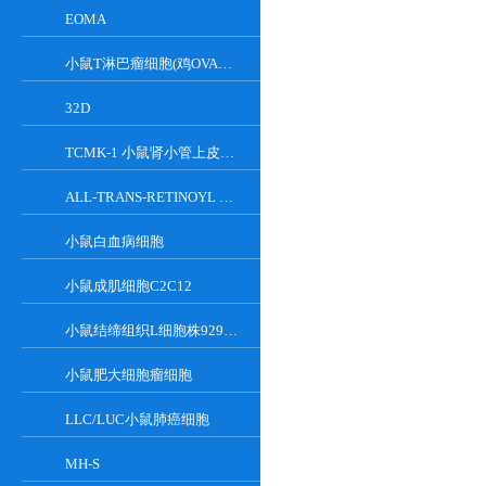
EOMA
小鼠T淋巴瘤细胞(鸡OVA基因修饰)
32D
TCMK-1 小鼠肾小管上皮细胞系
ALL-TRANS-RETINOYL B-GLUCURONIDE
小鼠白血病细胞
小鼠成肌细胞C2C12
小鼠结缔组织L细胞株929克隆
小鼠肥大细胞瘤细胞
LLC/LUC小鼠肺癌细胞
MH-S