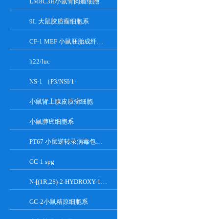
LM8C3H小鼠骨肉瘤细胞
9L 大鼠胶质瘤细胞系
CF-1 MEF 小鼠胚胎成纤维细胞系
h22/luc
NS-1 （P3/NSI/1-
小鼠肾上腺皮质瘤细胞
小鼠肺癌细胞系
PT67 小鼠逆转录病毒包装细胞系
GC-1 spg
N-[(1R,2S)-2-HYDROXY-1-HYDROXYMETHYL-2-(2-TRIDECYL-1-CYCLOPROPENYL)ETHYL]OCT;GT-11
GC-2小鼠精原细胞系