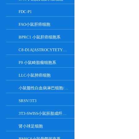
FDC-P1
FAO小鼠肝癌细胞
BPRC1 小鼠肝癌细胞系
C8-D1A[ASTROCYTETYPEICLONE]小鼠小脑细胞
F9 小鼠畸胎瘤细胞系
LLC小鼠肺癌细胞
小鼠髓性白血病淋巴细胞/小鼠白血病G-CSF依赖性细胞
SRSV/3T3
3T3-SWISS小鼠胚胎成纤维细胞
肾小球足细胞
BMSCS小鼠骨髓间充质干细胞