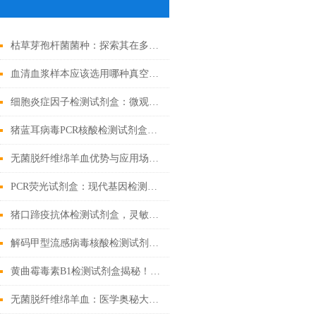
枯草芽孢杆菌菌种：探索其在多个领域中的实际应用
血清血浆样本应该选用哪种真空采血管收集？
细胞炎症因子检测试剂盒：微观战场里的“情报解码器”
猪蓝耳病毒PCR核酸检测试剂盒基础科普
无菌脱纤维绵羊血优势与应用场景汇总
PCR荧光试剂盒：现代基因检测的得力助手
猪口蹄疫抗体检测试剂盒，灵敏度高，检测结果稳定可靠
解码甲型流感病毒核酸检测试剂盒奥秘，精准锁定病毒
黄曲霉毒素B1检测试剂盒揭秘！精准锁定隐患
无菌脱纤维绵羊血：医学奥秘大揭秘！