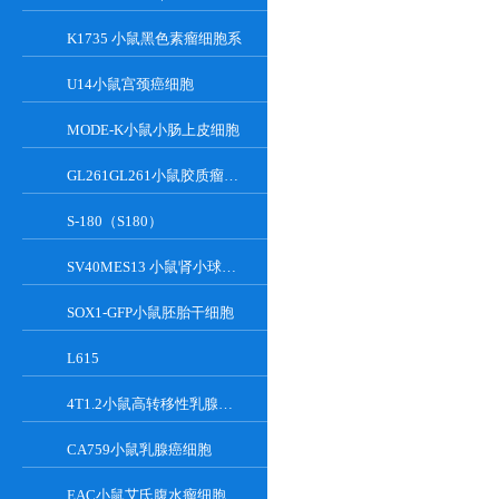
K1735 小鼠黑色素瘤细胞系
U14小鼠宫颈癌细胞
MODE-K小鼠小肠上皮细胞
GL261GL261小鼠胶质瘤细胞
S-180（S180）
SV40MES13 小鼠肾小球系膜细胞
SOX1-GFP小鼠胚胎干细胞
L615
4T1.2小鼠高转移性乳腺癌细胞
CA759小鼠乳腺癌细胞
EAC小鼠艾氏腹水瘤细胞