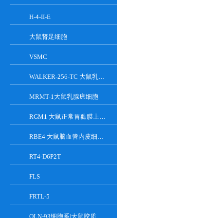
H-4-II-E
大鼠肾足细胞
VSMC
WALKER-256-TC 大鼠乳腺癌细胞系
MRMT-1大鼠乳腺癌细胞
RGM1 大鼠正常胃黏膜上皮细胞系
RBE4 大鼠脑血管内皮细胞系
RT4-D6P2T
FLS
FRTL-5
OLN-93细胞系|大鼠胶质细胞