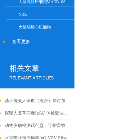
大鼠乳腺癌细胞MADB106
NRK
大鼠胚胎心肌细胞
查看更多
相关文章
RELEVANT ARTICLES
基于抗凝人全血（混合）探讨血液流变学特性及其影响因素
探秘人登革病毒IgG抗体检测试剂盒：科学守护健康防线
动物疫病检测试剂盒：守护畜牧业健康
水痘带状疱疹病毒IgG-VZV Elisa检测试剂盒应用全解析