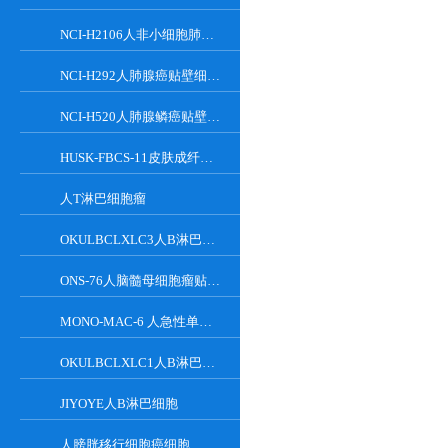
NCI-H2106人非小细胞肺癌贴壁细胞系
NCI-H292人肺腺癌贴壁细胞系
NCI-H520人肺腺鳞癌贴壁细胞系
HUSK-FBCS-11皮肤成纤维细胞
人T淋巴细胞瘤
OKULBCLXLC3人B淋巴细胞
ONS-76人脑髓母细胞瘤贴壁细胞系
MONO-MAC-6 人急性单核细胞白血病细胞系
OKULBCLXLC1人B淋巴细胞
JIYOYE人B淋巴细胞
人膀胱移行细胞癌细胞