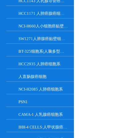
HCC1143 人乳腺导管癌细胞系
HCC1171 人肺癌腺癌细胞系
NCI-H660人小细胞癌贴壁细胞系
SW1271人肺腺癌贴壁细胞系
BT-325细胞系|人脑多型胶质母细胞
HCC2935 人肺癌细胞系
人直肠腺癌细胞
NCI-H2085 人肺癌细胞系
PSN1
CAMA-1 人乳腺癌细胞系
IHH-4 CELLS:人甲状腺癌细胞系