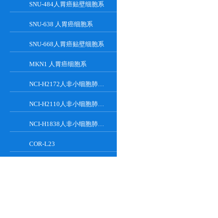
SNU-484人胃癌贴壁细胞系
SNU-638 人胃癌细胞系
SNU-668人胃癌贴壁细胞系
MKN1 人胃癌细胞系
NCI-H2172人非小细胞肺癌贴壁细胞系
NCI-H2110人非小细胞肺癌贴壁细胞系
NCI-H1838人非小细胞肺癌贴壁细胞系
COR-L23
HCC4006人肺癌腺癌贴壁细胞系
SNU-475人肝癌贴壁细胞系
NCI-H2227人小细胞肺癌贴壁细胞系