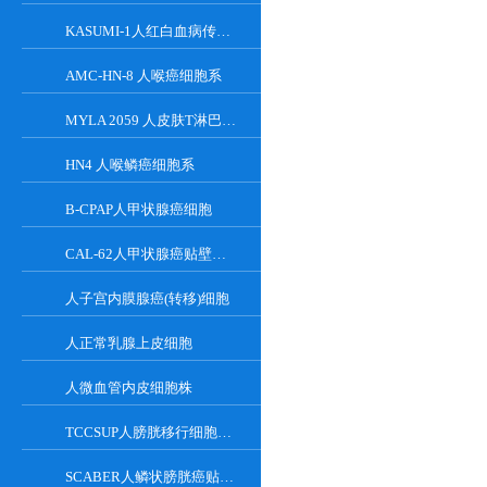
KASUMI-1人红白血病传代细胞系
AMC-HN-8 人喉癌细胞系
MYLA 2059 人皮肤T淋巴细胞瘤细胞系
HN4 人喉鳞癌细胞系
B-CPAP人甲状腺癌细胞
CAL-62人甲状腺癌贴壁细胞系
人子宫内膜腺癌(转移)细胞
人正常乳腺上皮细胞
人微血管内皮细胞株
TCCSUP人膀胱移行细胞癌贴壁细胞系
SCABER人鳞状膀胱癌贴壁细胞系