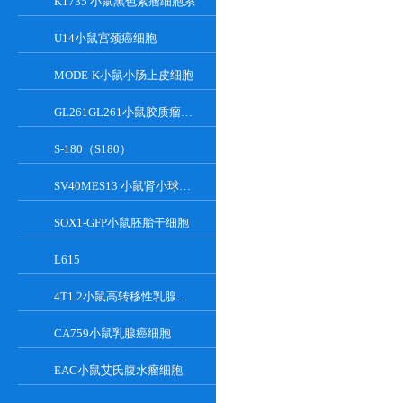
K1735 小鼠黑色素瘤细胞系
U14小鼠宫颈癌细胞
MODE-K小鼠小肠上皮细胞
GL261GL261小鼠胶质瘤细胞
S-180（S180）
SV40MES13 小鼠肾小球系膜细胞
SOX1-GFP小鼠胚胎干细胞
L615
4T1.2小鼠高转移性乳腺癌细胞
CA759小鼠乳腺癌细胞
EAC小鼠艾氏腹水瘤细胞