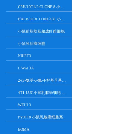
C3H/10T1/2 CLONE 8 小鼠胚胎成纤维细胞系
BALB/3T3CLONEA31 小鼠胚胎成纤维细胞
小鼠前脂肪胚胎成纤维细胞
小鼠胚胎瘤细胞
NIH3T3
L Wnt 3A
2-(3-氨基-5-氯-4-羟基苄基)-1H-异吲哚-1,3(2H)-二酮
4T1-LUC小鼠乳腺癌细胞-荧光素酶标记
WEHI-3
PY8119 小鼠乳腺癌细胞系
EOMA