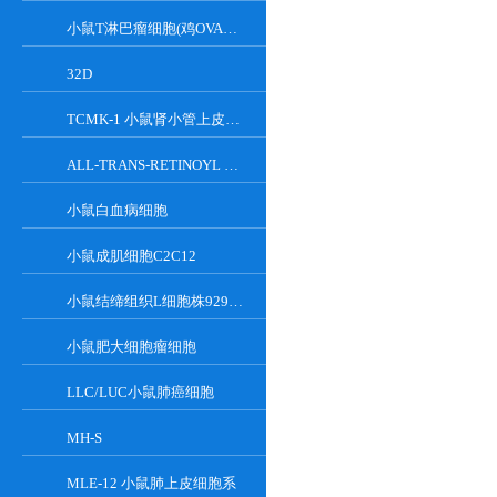
小鼠T淋巴瘤细胞(鸡OVA基因修饰)
32D
TCMK-1 小鼠肾小管上皮细胞系
ALL-TRANS-RETINOYL B-GLUCURONIDE
小鼠白血病细胞
小鼠成肌细胞C2C12
小鼠结缔组织L细胞株929克隆
小鼠肥大细胞瘤细胞
LLC/LUC小鼠肺癌细胞
MH-S
MLE-12 小鼠肺上皮细胞系