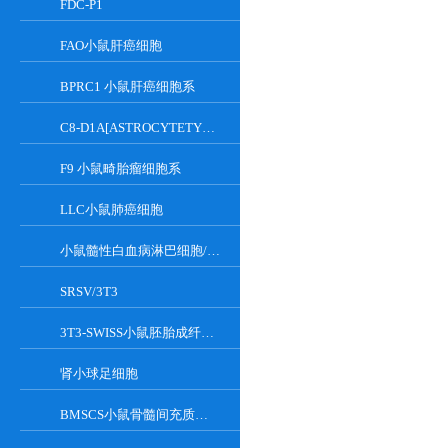
FDC-P1
FAO小鼠肝癌细胞
BPRC1 小鼠肝癌细胞系
C8-D1A[ASTROCYTETYPEICLONE]小鼠小脑细胞
F9 小鼠畸胎瘤细胞系
LLC小鼠肺癌细胞
小鼠髓性白血病淋巴细胞/小鼠白血病G-CSF依赖性细胞
SRSV/3T3
3T3-SWISS小鼠胚胎成纤维细胞
肾小球足细胞
BMSCS小鼠骨髓间充质干细胞