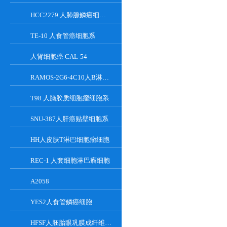
HCC2279 人肺腺鳞癌细胞系
TE-10 人食管癌细胞系
人肾细胞癌 CAL-54
RAMOS-2G6-4C10人B淋巴细胞瘤细胞
T98 人脑胶质细胞瘤细胞系
SNU-387人肝癌贴壁细胞系
HH人皮肤T淋巴细胞瘤细胞
REC-1 人套细胞淋巴瘤细胞
A2058
YES2人食管鳞癌细胞
HFSF人胚胎眼巩膜成纤维细胞