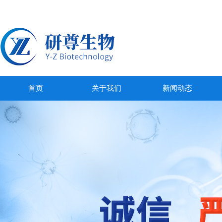
首页
关于我们
新闻动态