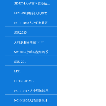
SK-UT-1人子宫内膜癌贴壁细胞系
EFM-19细胞系|人乳腺管癌细胞
NCI-H1048人小细胞肺癌贴壁细胞系
SNU2535
人结肠腺癌细胞SNU81
SW900人肺癌贴壁细胞系
SNU-201
MX1
DBTRG.05MG
NCI-H1417 人小细胞肺癌细胞系
NCI-H1869人肺癌贴壁细胞系