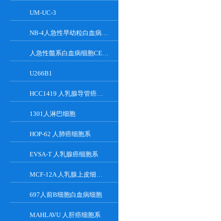
UM-UC-3
NB-4人急性早幼粒白血病细胞
人急性髓系白血病细胞CESS
U266B1
HCC1419 人乳腺导管癌细胞系
1301人淋巴细胞
HOP-62 人肺癌细胞系
EVSA-T 人乳腺癌细胞系
MCF-12A 人乳腺上皮细胞系
697人前B细胞白血病细胞
MAHLAVU 人肝癌细胞系