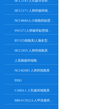
HCC1143 人乳腺导管癌细胞系
HCC1171 人肺癌腺癌细胞系
NCI-H660人小细胞癌贴壁细胞系
SW1271人肺腺癌贴壁细胞系
BT-325细胞系|人脑多型胶质母细胞
HCC2935 人肺癌细胞系
人直肠腺癌细胞
NCI-H2085 人肺癌细胞系
PSN1
CAMA-1 人乳腺癌细胞系
IHH-4 CELLS:人甲状腺癌细胞系