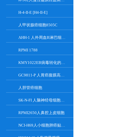
H-4-II-E [H4-II-E]
人甲状腺癌细胞8505C
AHH-1 人外周血B淋巴细胞系
RPMI 1788
KMY1022EB病毒转化的人B淋巴细胞
GC9811-P 人胃癌腹膜高转移细胞系
人胆管癌细胞
SK-N-FI 人脑神经母细胞瘤细胞系
RPMI2650人鼻腔上皮细胞
NCI-H69人小细胞肺癌贴壁细胞系