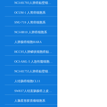
NCI-H1793人肺癌贴壁细胞系
OCUM-1 人胃癌细胞系
SNU-719 人胃癌细胞系
NCI-H810 人肺癌细胞系
人肺腺癌细胞HARA
HCC95人肺鳞状细胞癌贴壁细胞系
OCI-AML-5 人急性髓细胞性白血病细胞系
NCI-H1755人肺癌贴壁细胞系
人结肠癌细胞CL11
SW837人结直肠腺癌上皮细胞
人脑星形胶质瘤细胞系