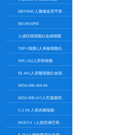
HBVSMC人脑微血管平滑肌细胞
HO-8910PM
人成巨核细胞白血病细胞
THP-1细胞 (人单核细胞白血病)
SNU-182人肝癌细胞
HL-60 (人原髓细胞白血病细胞) (STR鉴定正确)
MDA-MB-468-06
MDA-MB-415人乳腺腺癌细胞
U-2 OS 人骨肉瘤细胞
MOLT-4（人急性淋巴母细胞白血病细胞）
K-562人慢性髓原白血病细胞