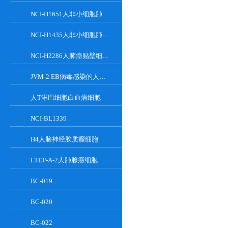
NCI-H1651人非小细胞肺癌贴壁细胞系
NCI-H1435人非小细胞肺癌贴壁细胞系
NCI-H2286人肺癌贴壁细胞系
JVM-2 EB病毒感染的人外周淋巴细胞
人T淋巴细胞白血病细胞
NCI-BL1339
H4人脑神经胶质瘤细胞
LTEP-A-2人肺腺癌细胞
BC-019
BC-020
BC-022