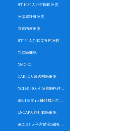
HT-1080人纤维肉瘤细胞
胚胎成纤维细胞
血管内皮细胞
BT474人乳腺导管癌细胞
乳腺癌细胞
NMC-G1
CAKI-2人肾透明癌细胞
NCI-H146人小细胞肺癌贴壁细胞系
HFL1细胞 (人胚肺成纤维细胞) (STR鉴定正确)
LNCAP人前列腺癌细胞
HCC 94 人子宫鳞癌细胞(高分化)