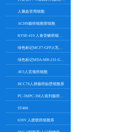
人脑血管周细胞
ACHN腺癌细胞肾细胞
KYSE-410 人食管鳞癌细胞系
绿色标记MCF7-GFP人乳腺癌细胞
绿色标记MDA-MB-231-GFP人乳腺癌细胞
AV3人宫颈癌细胞
HCC78人肺腺癌贴壁细胞系
PC-3MPC-3M人前列腺癌细胞
ST486
639V 人膀胱癌细胞系