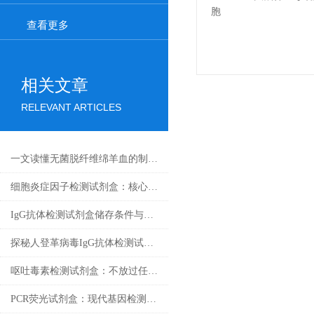
查看更多
相关文章
RELEVANT ARTICLES
一文读懂无菌脱纤维绵羊血的制备工艺
细胞炎症因子检测试剂盒：核心技术与检测原理全解析
IgG抗体检测试剂盒储存条件与有效期管理
探秘人登革病毒IgG抗体检测试剂盒：科学守护健康防线
呕吐毒素检测试剂盒：不放过任何微量毒素隐患
PCR荧光试剂盒：现代基因检测的得力助手