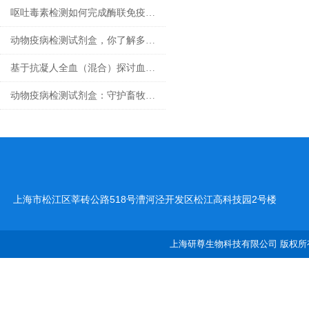
呕吐毒素检测如何完成酶联免疫试验
动物疫病检测试剂盒，你了解多少？
基于抗凝人全血（混合）探讨血液流变学特性及其影响因素
动物疫病检测试剂盒：守护畜牧业健康
上海市松江区莘砖公路518号漕河泾开发区松江高科技园2号楼
上海研尊生物科技有限公司 版权所有