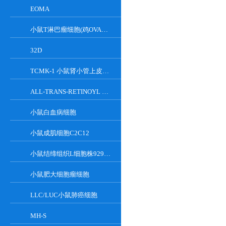
EOMA
小鼠T淋巴瘤细胞(鸡OVA基因修饰)
32D
TCMK-1 小鼠肾小管上皮细胞系
ALL-TRANS-RETINOYL B-GLUCURONIDE
小鼠白血病细胞
小鼠成肌细胞C2C12
小鼠结缔组织L细胞株929克隆
小鼠肥大细胞瘤细胞
LLC/LUC小鼠肺癌细胞
MH-S