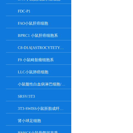
FDC-P1
FAO小鼠肝癌细胞
BPRC1 小鼠肝癌细胞系
C8-D1A[ASTROCYTETYPEICLONE]小鼠小脑细胞
F9 小鼠畸胎瘤细胞系
LLC小鼠肺癌细胞
小鼠髓性白血病淋巴细胞/小鼠白血病G-CSF依赖性细胞
SRSV/3T3
3T3-SWISS小鼠胚胎成纤维细胞
肾小球足细胞
BMSCS小鼠骨髓间充质干细胞