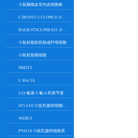
小鼠脑微血管内皮细胞株
C3H/10T1/2 CLONE 8 小鼠胚胎成纤维细胞系
BALB/3T3CLONEA31 小鼠胚胎成纤维细胞
小鼠前脂肪胚胎成纤维细胞
小鼠胚胎瘤细胞
NIH3T3
L Wnt 3A
2-(3-氨基-5-氯-4-羟基苄基)-1H-异吲哚-1,3(2H)-二酮
4T1-LUC小鼠乳腺癌细胞-荧光素酶标记
WEHI-3
PY8119 小鼠乳腺癌细胞系