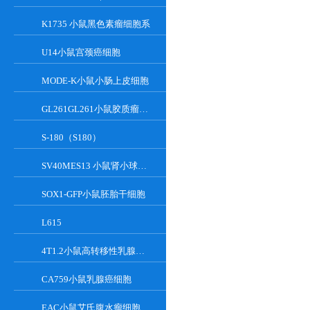
K1735 小鼠黑色素瘤细胞系
U14小鼠宫颈癌细胞
MODE-K小鼠小肠上皮细胞
GL261GL261小鼠胶质瘤细胞
S-180（S180）
SV40MES13 小鼠肾小球系膜细胞
SOX1-GFP小鼠胚胎干细胞
L615
4T1.2小鼠高转移性乳腺癌细胞
CA759小鼠乳腺癌细胞
EAC小鼠艾氏腹水瘤细胞