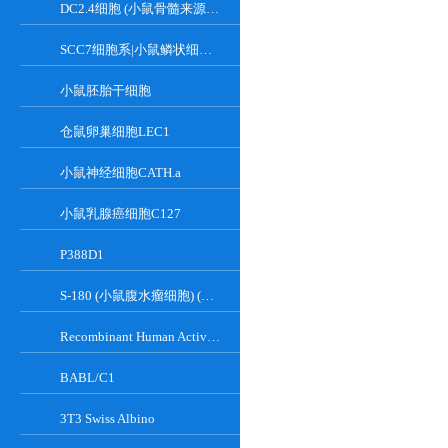
DC2.4细胞 (小鼠骨髓来源树突状细胞)
SCC7细胞系|小鼠鳞状细胞癌细胞
小鼠胚胎干细胞
仓鼠卵巢细胞LEC1
小鼠神经细胞CATH.a
小鼠乳腺癌细胞C127
P388D1
S-180 (小鼠腹水瘤细胞) (种属鉴定正确)
Recombinant Human Active Focal Adhesion Kinase
BABL/C1
3T3 Swiss Albino