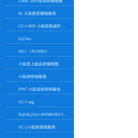
LM8C3H小鼠骨肉瘤细胞
9L 大鼠胶质瘤细胞系
CF-1 MEF 小鼠胚胎成纤维细胞系
h22/luc
NS-1 （P3/NSI/1-
小鼠肾上腺皮质瘤细胞
小鼠肺癌细胞系
PT67 小鼠逆转录病毒包装细胞系
GC-1 spg
N-[(1R,2S)-2-HYDROXY-1-HYDROXYMETHYL-2-(2-TRIDECYL-1-CYCLOPROPENYL)ETHYL]OCT;GT-11
GC-2小鼠精原细胞系