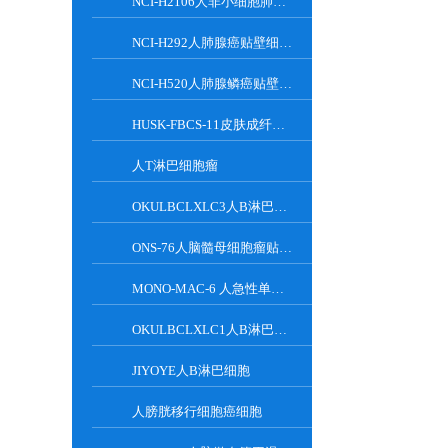
NCI-H2106人非小细胞肺癌贴壁细胞系
NCI-H292人肺腺癌贴壁细胞系
NCI-H520人肺腺鳞癌贴壁细胞系
HUSK-FBCS-11皮肤成纤维细胞
人T淋巴细胞瘤
OKULBCLXLC3人B淋巴细胞
ONS-76人脑髓母细胞瘤贴壁细胞系
MONO-MAC-6 人急性单核细胞白血病细胞系
OKULBCLXLC1人B淋巴细胞
JIYOYE人B淋巴细胞
人膀胱移行细胞癌细胞