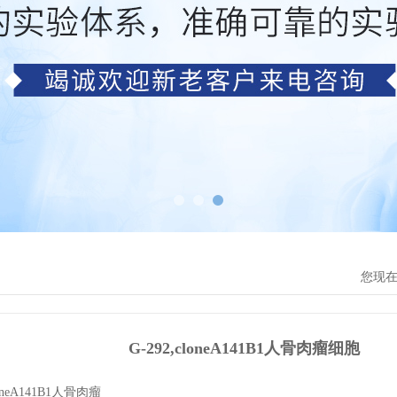
您现
G-292,cloneA141B1人骨肉瘤细胞