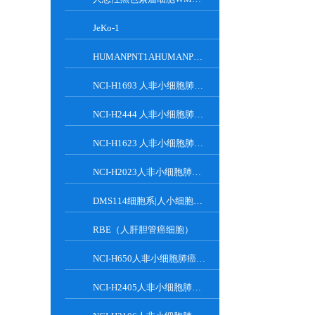
JeKo-1
HUMANPNT1AHUMANPNT1A人前列腺癌细胞
NCI-H1693 人非小细胞肺癌细胞系
NCI-H2444 人非小细胞肺癌细胞系
NCI-H1623 人非小细胞肺癌细胞系
NCI-H2023人非小细胞肺癌贴壁细胞系
DMS114细胞系|人小细胞肺癌细胞
RBE（人肝胆管癌细胞）
NCI-H650人非小细胞肺癌贴壁细胞系
NCI-H2405人非小细胞肺癌贴壁细胞系