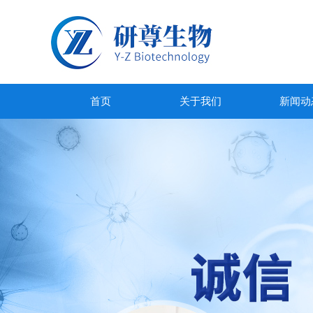
首页
关于我们
新闻动