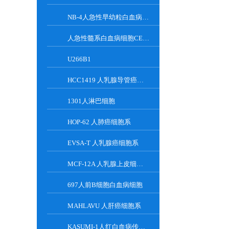
NB-4人急性早幼粒白血病细胞
人急性髓系白血病细胞CESS
U266B1
HCC1419 人乳腺导管癌细胞系
1301人淋巴细胞
HOP-62 人肺癌细胞系
EVSA-T 人乳腺癌细胞系
MCF-12A 人乳腺上皮细胞系
697人前B细胞白血病细胞
MAHLAVU 人肝癌细胞系
KASUMI-1人红白血病传代细胞系