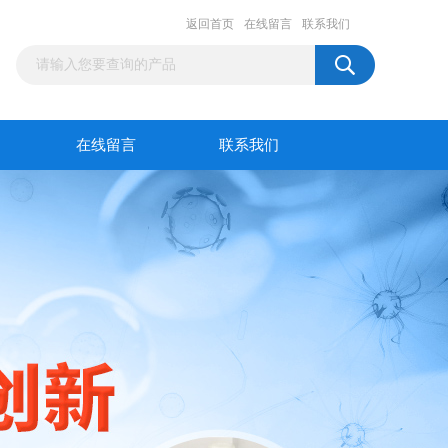
返回首页
在线留言
联系我们
在线留言
联系我们