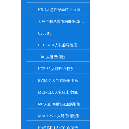
NB-4人急性早幼粒白血病细胞
人急性髓系白血病细胞CESS
U266B1
HCC1419 人乳腺导管癌细胞系
1301人淋巴细胞
HOP-62 人肺癌细胞系
EVSA-T 人乳腺癌细胞系
MCF-12A 人乳腺上皮细胞系
697人前B细胞白血病细胞
MAHLAVU 人肝癌细胞系
KASUMI-1人红白血病传代细胞系