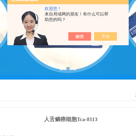
欢迎您！
来自局域网的朋友！有什么可以帮
助您的吗？
人舌鳞癌细胞Tca-8113