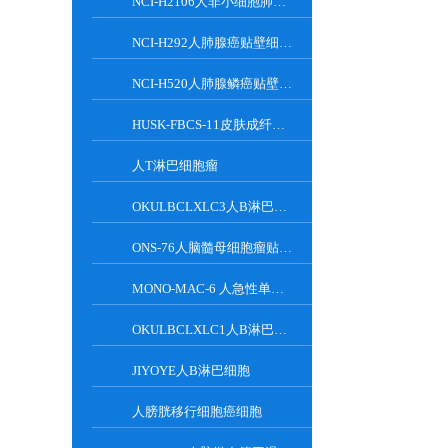
NCI-H2106人非小细胞肺癌贴壁细胞系
NCI-H292人肺腺癌贴壁细胞系
NCI-H520人肺腺鳞癌贴壁细胞系
HUSK-FBCS-11皮肤成纤维细胞
人T淋巴细胞瘤
OKULBCLXLC3人B淋巴细胞
ONS-76人脑髓母细胞瘤贴壁细胞系
MONO-MAC-6 人急性单核细胞白血病细胞系
OKULBCLXLC1人B淋巴细胞
JIYOYE人B淋巴细胞
人膀胱移行细胞癌细胞