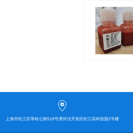
上海市松江区莘砖公路518号漕河泾开发区松江高科技园2号楼