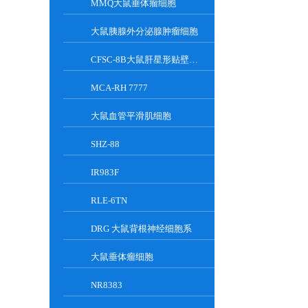
MMQ大鼠垂体瘤细胞
大鼠胰腺外分泌腺肿瘤细胞
CFSC-8B大鼠肝星形贴壁细胞系
MCA-RH 7777
大鼠血管平滑肌细胞
SHZ-88
IR983F
RLE-6TN
DRG 大鼠背根神经细胞系
大鼠垂体瘤细胞
NR8383