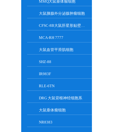
MMQ大鼠垂体瘤细胞
大鼠胰腺外分泌腺肿瘤细胞
CFSC-8B大鼠肝星形贴壁细胞系
MCA-RH 7777
大鼠血管平滑肌细胞
SHZ-88
IR983F
RLE-6TN
DRG 大鼠背根神经细胞系
大鼠垂体瘤细胞
NR8383