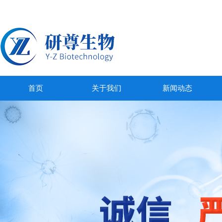
首页
关于我们
新闻动态