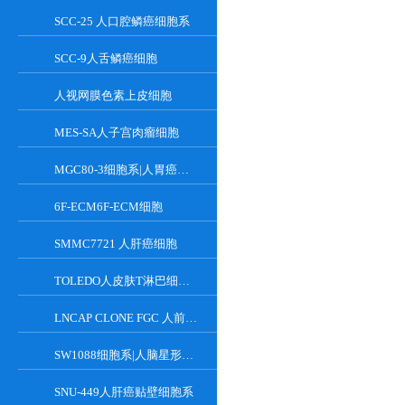
SCC-25 人口腔鳞癌细胞系
SCC-9人舌鳞癌细胞
人视网膜色素上皮细胞
MES-SA人子宫肉瘤细胞
MGC80-3细胞系|人胃癌细胞
6F-ECM6F-ECM细胞
SMMC7721 人肝癌细胞
TOLEDO人皮肤T淋巴细胞瘤悬浮细胞系
LNCAP CLONE FGC 人前列腺癌细胞系
SW1088细胞系|人脑星形胶质瘤细胞
SNU-449人肝癌贴壁细胞系