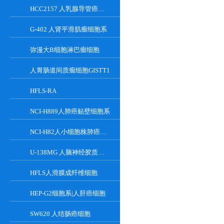
HCC2157 人乳腺导管癌细胞系
G-402 人肾平滑肌瘤细胞系
弥漫大B细胞淋巴瘤细胞
人胃肠道间质瘤细胞GISTT1
HFLS-RA
NCI-H889人肺癌贴壁细胞系
NCI-H82人小细胞株肺癌细胞
U-138MG 人脑神经胶质瘤细胞系
HFLS人滑膜成纤维细胞
HEP-G2细胞系|人肝癌细胞
SW620 人结肠癌细胞