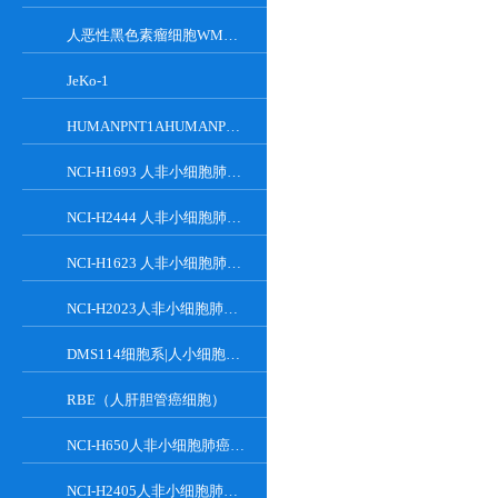
人恶性黑色素瘤细胞WM115
JeKo-1
HUMANPNT1AHUMANPNT1A人前列腺癌细胞
NCI-H1693 人非小细胞肺癌细胞系
NCI-H2444 人非小细胞肺癌细胞系
NCI-H1623 人非小细胞肺癌细胞系
NCI-H2023人非小细胞肺癌贴壁细胞系
DMS114细胞系|人小细胞肺癌细胞
RBE（人肝胆管癌细胞）
NCI-H650人非小细胞肺癌贴壁细胞系
NCI-H2405人非小细胞肺癌贴壁细胞系