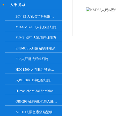
人细胞系
BT-483 人乳腺导管癌细胞系
MDA-MB-157人乳腺癌细胞
SUM149PT 人乳腺癌细胞系
SNU-878人肝癌贴壁细胞系
2BS人胚肺成纤维细胞
HCC1500 人乳腺导管癌细胞系
人BURKKIT淋巴瘤细胞
Human choroidal fibroblast cells
QBI-293A腺病毒包装人胚肾细胞
A101D人黑色素瘤贴壁细胞系