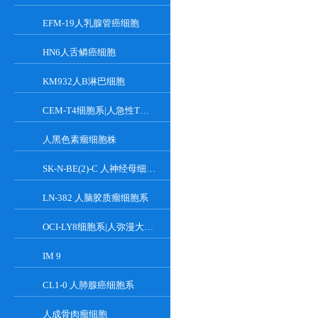
EFM-19人乳腺管癌细胞
HN6人舌鳞癌细胞
KM932人B淋巴细胞
CEM-T4细胞系|人急性T淋巴细胞白血病细胞
人黑色素瘤细胞株
SK-N-BE(2)-C 人神经母细胞瘤细胞系
LN-382 人脑胶质瘤细胞系
OCI-LY8细胞系|人弥漫大B淋巴瘤细胞
IM 9
CL1-0 人肺腺癌细胞系
人成骨肉瘤细胞