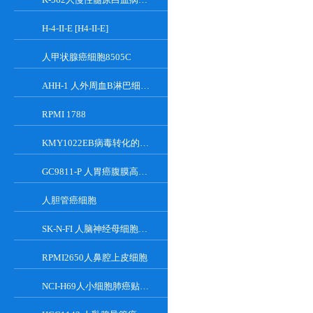
H-4-II-E [H4-II-E]
人甲状腺癌细胞8505C
AHH-1 人外周血B淋巴细胞系
RPMI 1788
KMY1022EB病毒转化的人B淋巴细胞
GC9811-P 人胃癌腹膜高转移细胞系
人胆管癌细胞
SK-N-FI 人脑神经母细胞瘤细胞系
RPMI2650人鼻腔上皮细胞
NCI-H69人小细胞肺癌贴壁细胞系