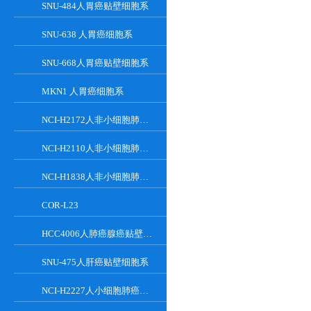
SNU-484人胃癌贴壁细胞系
SNU-638 人胃癌细胞系
SNU-668人胃癌贴壁细胞系
MKN1 人胃癌细胞系
NCI-H2172人非小细胞肺癌贴壁细胞系
NCI-H2110人非小细胞肺癌贴壁细胞系
NCI-H1838人非小细胞肺癌贴壁细胞系
COR-L23
HCC4006人肺癌腺癌贴壁细胞系
SNU-475人肝癌贴壁细胞系
NCI-H2227人小细胞肺癌贴壁细胞系