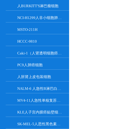
人BURKITT'S淋巴瘤细胞
NCI-H1299人非小细胞肺癌细胞
MSTO-211H
HCCC-9810
Caki-1（人肾透明细胞癌皮肤转移细胞）
PC9人肺癌细胞
人胚肾上皮包装细胞
NALM-6 人急性B淋巴白血病细胞系
MV4-11人急性单核复苏细胞
KLE人子宫内膜癌贴壁细胞系
SK-MEL-5人恶性黑色素瘤贴壁细胞系