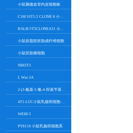
小鼠脑微血管内皮细胞株
C3H/10T1/2 CLONE 8 小鼠胚胎成纤维细胞系
BALB/3T3CLONEA31 小鼠胚胎成纤维细胞
小鼠前脂肪胚胎成纤维细胞
小鼠胚胎瘤细胞
NIH3T3
L Wnt 3A
2-(3-氨基-5-氯-4-羟基苄基)-1H-异吲哚-1,3(2H)-二酮
4T1-LUC小鼠乳腺癌细胞-荧光素酶标记
WEHI-3
PY8119 小鼠乳腺癌细胞系