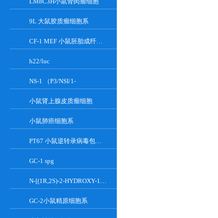
LM8C3H小鼠骨肉瘤细胞
9L 大鼠胶质瘤细胞系
CF-1 MEF 小鼠胚胎成纤维细胞系
h22/luc
NS-1 （P3/NSI/1-
小鼠肾上腺皮质瘤细胞
小鼠肺癌细胞系
PT67 小鼠逆转录病毒包装细胞系
GC-1 spg
N-[(1R,2S)-2-HYDROXY-1-HYDROXYMETHYL-2-(2-TRIDECYL-1-CYCLOPROPENYL)ETHYL]OCT;GT-11
GC-2小鼠精原细胞系