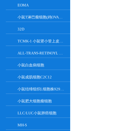
EOMA
小鼠T淋巴瘤细胞(鸡OVA基因修饰)
32D
TCMK-1 小鼠肾小管上皮细胞系
ALL-TRANS-RETINOYL B-GLUCURONIDE
小鼠白血病细胞
小鼠成肌细胞C2C12
小鼠结缔组织L细胞株929克隆
小鼠肥大细胞瘤细胞
LLC/LUC小鼠肺癌细胞
MH-S