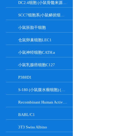
DC2.4细胞 (小鼠骨髓来源树突状细胞)
SCC7细胞系|小鼠鳞状细胞癌细胞
小鼠胚胎干细胞
仓鼠卵巢细胞LEC1
小鼠神经细胞CATH.a
小鼠乳腺癌细胞C127
P388D1
S-180 (小鼠腹水瘤细胞) (种属鉴定正确)
Recombinant Human Active Focal Adhesion Kinase
BABL/C1
3T3 Swiss Albino