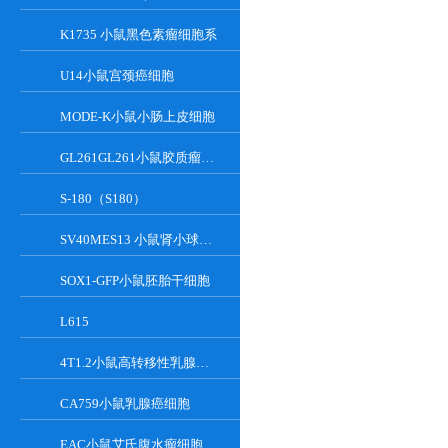
K1735 小鼠黑色素瘤细胞系
U14小鼠宫颈癌细胞
MODE-K小鼠小肠上皮细胞
GL261GL261小鼠胶质瘤细胞
S-180（S180）
SV40MES13 小鼠肾小球系膜细胞
SOX1-GFP小鼠胚胎干细胞
L615
4T1.2小鼠高转移性乳腺癌细胞
CA759小鼠乳腺癌细胞
EAC小鼠艾氏腹水瘤细胞