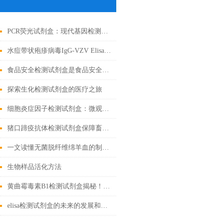
PCR荧光试剂盒：现代基因检测的得力助手
水痘带状疱疹病毒IgG-VZV Elisa检测试剂盒应用全解析
食品安全检测试剂盒是食品安全领域的重要工具
探索生化检测试剂盒的医疗之旅
细胞炎症因子检测试剂盒：微观战场里的“情报解码器”
猪口蹄疫抗体检测试剂盒保障畜牧业健康发展的重要工具
一文读懂无菌脱纤维绵羊血的制备工艺
生物样品活化方法
黄曲霉毒素B1检测试剂盒揭秘！精准锁定隐患
elisa检测试剂盒的未来的发展和优点分享