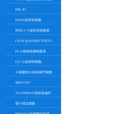
FDC-P1
FAO小鼠肝癌细胞
BPRC1 小鼠肝癌细胞系
C8-D1A[ASTROCYTETYPEICLONE]小鼠小脑细胞
F9 小鼠畸胎瘤细胞系
LLC小鼠肺癌细胞
小鼠髓性白血病淋巴细胞/小鼠白血病G-CSF依赖性细胞
SRSV/3T3
3T3-SWISS小鼠胚胎成纤维细胞
肾小球足细胞
BMSCS小鼠骨髓间充质干细胞