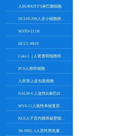
人BURKITT'S淋巴瘤细胞
NCI-H1299人非小细胞肺癌细胞
MSTO-211H
HCCC-9810
Caki-1（人肾透明细胞癌皮肤转移细胞）
PC9人肺癌细胞
人胚肾上皮包装细胞
NALM-6 人急性B淋巴白血病细胞系
MV4-11人急性单核复苏细胞
KLE人子宫内膜癌贴壁细胞系
SK-MEL-5人恶性黑色素瘤贴壁细胞系