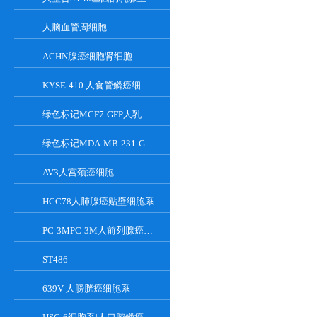
人脑血管周细胞
ACHN腺癌细胞肾细胞
KYSE-410 人食管鳞癌细胞系
绿色标记MCF7-GFP人乳腺癌细胞
绿色标记MDA-MB-231-GFP人乳腺癌细胞
AV3人宫颈癌细胞
HCC78人肺腺癌贴壁细胞系
PC-3MPC-3M人前列腺癌细胞
ST486
639V 人膀胱癌细胞系