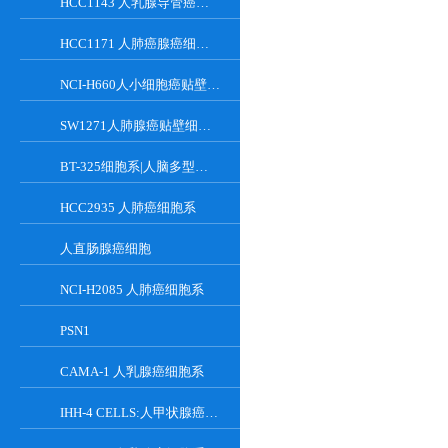
HCC1143 人乳腺导管癌细胞系
HCC1171 人肺癌腺癌细胞系
NCI-H660人小细胞癌贴壁细胞系
SW1271人肺腺癌贴壁细胞系
BT-325细胞系|人脑多型胶质母细胞
HCC2935 人肺癌细胞系
人直肠腺癌细胞
NCI-H2085 人肺癌细胞系
PSN1
CAMA-1 人乳腺癌细胞系
IHH-4 CELLS:人甲状腺癌细胞系