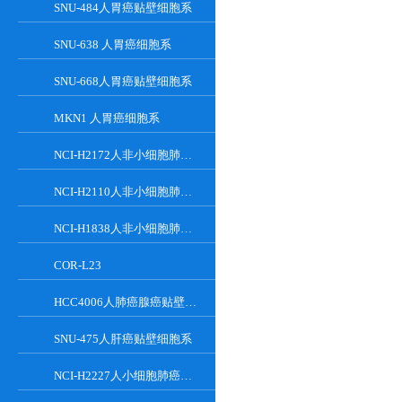
SNU-484人胃癌贴壁细胞系
SNU-638 人胃癌细胞系
SNU-668人胃癌贴壁细胞系
MKN1 人胃癌细胞系
NCI-H2172人非小细胞肺癌贴壁细胞系
NCI-H2110人非小细胞肺癌贴壁细胞系
NCI-H1838人非小细胞肺癌贴壁细胞系
COR-L23
HCC4006人肺癌腺癌贴壁细胞系
SNU-475人肝癌贴壁细胞系
NCI-H2227人小细胞肺癌贴壁细胞系