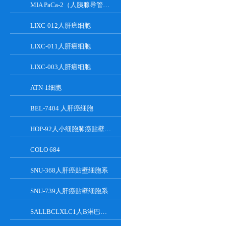
MIA PaCa-2（人胰腺导管癌细胞）
LIXC-012人肝癌细胞
LIXC-011人肝癌细胞
LIXC-003人肝癌细胞
ATN-1细胞
BEL-7404 人肝癌细胞
HOP-92人小细胞肺癌贴壁细胞系
COLO 684
SNU-368人肝癌贴壁细胞系
SNU-739人肝癌贴壁细胞系
SALLBCLXLC1人B淋巴细胞