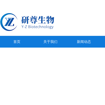
首页
关于我们
新闻动态