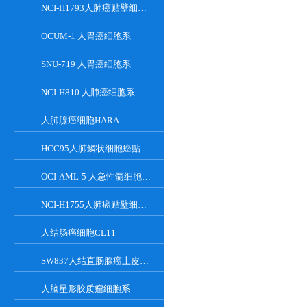
NCI-H1793人肺癌贴壁细胞系
OCUM-1 人胃癌细胞系
SNU-719 人胃癌细胞系
NCI-H810 人肺癌细胞系
人肺腺癌细胞HARA
HCC95人肺鳞状细胞癌贴壁细胞系
OCI-AML-5 人急性髓细胞性白血病细胞系
NCI-H1755人肺癌贴壁细胞系
人结肠癌细胞CL11
SW837人结直肠腺癌上皮细胞
人脑星形胶质瘤细胞系