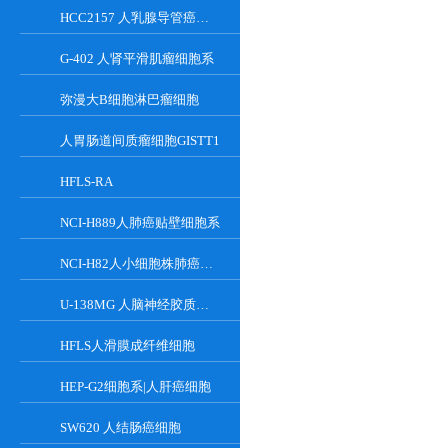
HCC2157 人乳腺导管癌细胞系
G-402 人肾平滑肌瘤细胞系
弥漫大B细胞淋巴瘤细胞
人胃肠道间质瘤细胞GISTT1
HFLS-RA
NCI-H889人肺癌贴壁细胞系
NCI-H82人小细胞株肺癌细胞
U-138MG 人脑神经胶质瘤细胞系
HFLS人滑膜成纤维细胞
HEP-G2细胞系|人肝癌细胞
SW620 人结肠癌细胞