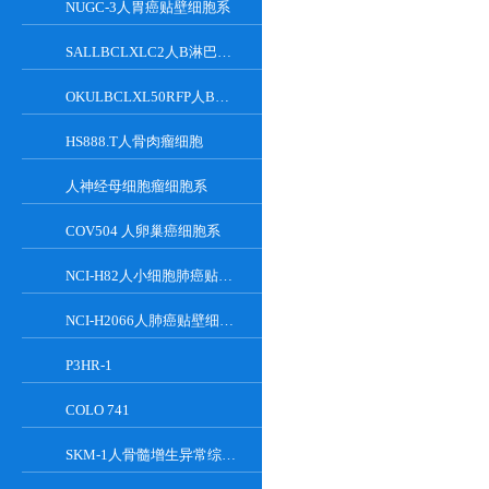
NUGC-3人胃癌贴壁细胞系
SALLBCLXLC2人B淋巴细胞
OKULBCLXL50RFP人B淋巴细胞
HS888.T人骨肉瘤细胞
人神经母细胞瘤细胞系
COV504 人卵巢癌细胞系
NCI-H82人小细胞肺癌贴壁细胞系
NCI-H2066人肺癌贴壁细胞系
P3HR-1
COLO 741
SKM-1人骨髓增生异常综合征贴壁细胞系