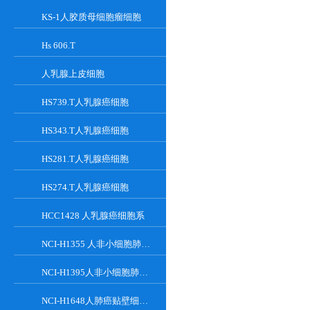
KS-1人胶质母细胞瘤细胞
Hs 606.T
人乳腺上皮细胞
HS739.T人乳腺癌细胞
HS343.T人乳腺癌细胞
HS281.T人乳腺癌细胞
HS274.T人乳腺癌细胞
HCC1428 人乳腺癌细胞系
NCI-H1355 人非小细胞肺癌细胞系
NCI-H1395人非小细胞肺癌贴壁细胞系
NCI-H1648人肺癌贴壁细胞系