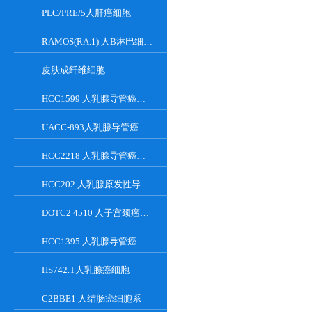
PLC/PRE/5人肝癌细胞
RAMOS(RA.1) 人B淋巴细胞瘤细胞
皮肤成纤维细胞
HCC1599 人乳腺导管癌细胞系
UACC-893人乳腺导管癌贴壁细胞系
HCC2218 人乳腺导管癌细胞系
HCC202 人乳腺原发性导管癌细胞系
DOTC2 4510 人子宫颈癌细胞系
HCC1395 人乳腺导管癌细胞系
HS742.T人乳腺癌细胞
C2BBE1 人结肠癌细胞系