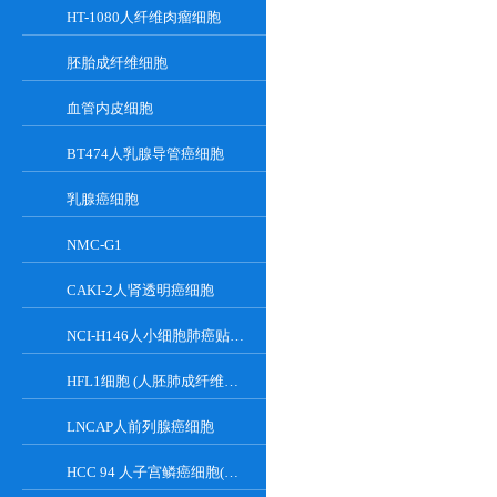
HT-1080人纤维肉瘤细胞
胚胎成纤维细胞
血管内皮细胞
BT474人乳腺导管癌细胞
乳腺癌细胞
NMC-G1
CAKI-2人肾透明癌细胞
NCI-H146人小细胞肺癌贴壁细胞系
HFL1细胞 (人胚肺成纤维细胞) (STR鉴定正确)
LNCAP人前列腺癌细胞
HCC 94 人子宫鳞癌细胞(高分化)