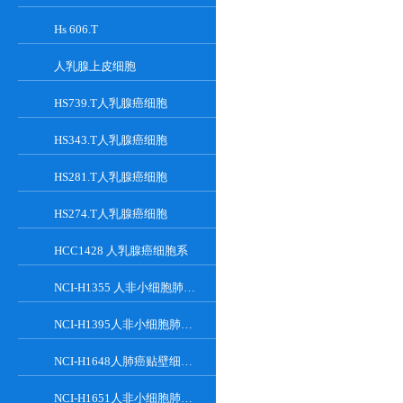
Hs 606.T
人乳腺上皮细胞
HS739.T人乳腺癌细胞
HS343.T人乳腺癌细胞
HS281.T人乳腺癌细胞
HS274.T人乳腺癌细胞
HCC1428 人乳腺癌细胞系
NCI-H1355 人非小细胞肺癌细胞系
NCI-H1395人非小细胞肺癌贴壁细胞系
NCI-H1648人肺癌贴壁细胞系
NCI-H1651人非小细胞肺癌贴壁细胞系