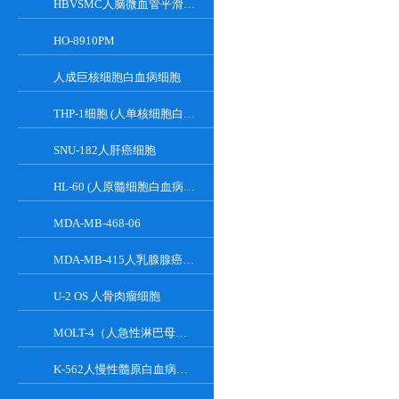
HBVSMC人脑微血管平滑肌细胞
HO-8910PM
人成巨核细胞白血病细胞
THP-1细胞 (人单核细胞白血病)
SNU-182人肝癌细胞
HL-60 (人原髓细胞白血病细胞) (STR鉴定正确)
MDA-MB-468-06
MDA-MB-415人乳腺腺癌细胞
U-2 OS 人骨肉瘤细胞
MOLT-4（人急性淋巴母细胞白血病细胞）
K-562人慢性髓原白血病细胞