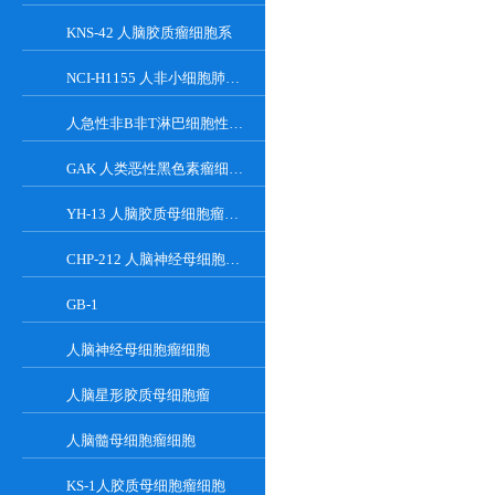
KNS-42 人脑胶质瘤细胞系
NCI-H1155 人非小细胞肺癌细胞系
人急性非B非T淋巴细胞性白血病细胞
GAK 人类恶性黑色素瘤细胞系
YH-13 人脑胶质母细胞瘤细胞系
CHP-212 人脑神经母细胞瘤细胞系
GB-1
人脑神经母细胞瘤细胞
人脑星形胶质母细胞瘤
人脑髓母细胞瘤细胞
KS-1人胶质母细胞瘤细胞