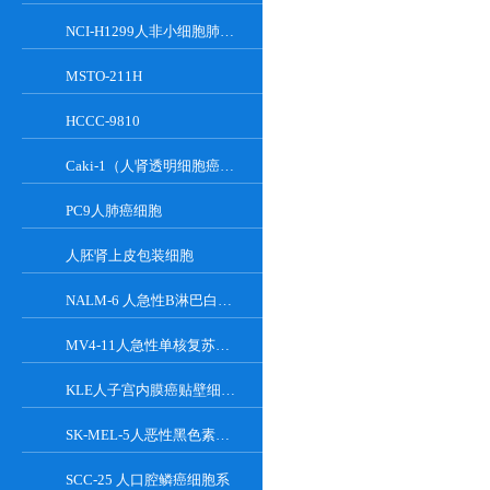
NCI-H1299人非小细胞肺癌细胞
MSTO-211H
HCCC-9810
Caki-1（人肾透明细胞癌皮肤转移细胞）
PC9人肺癌细胞
人胚肾上皮包装细胞
NALM-6 人急性B淋巴白血病细胞系
MV4-11人急性单核复苏细胞
KLE人子宫内膜癌贴壁细胞系
SK-MEL-5人恶性黑色素瘤贴壁细胞系
SCC-25 人口腔鳞癌细胞系