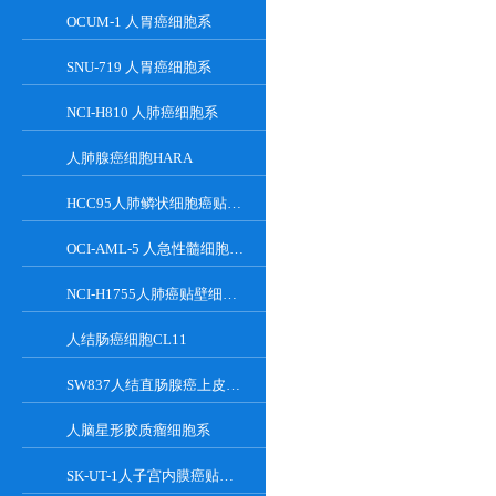
OCUM-1 人胃癌细胞系
SNU-719 人胃癌细胞系
NCI-H810 人肺癌细胞系
人肺腺癌细胞HARA
HCC95人肺鳞状细胞癌贴壁细胞系
OCI-AML-5 人急性髓细胞性白血病细胞系
NCI-H1755人肺癌贴壁细胞系
人结肠癌细胞CL11
SW837人结直肠腺癌上皮细胞
人脑星形胶质瘤细胞系
SK-UT-1人子宫内膜癌贴壁细胞系