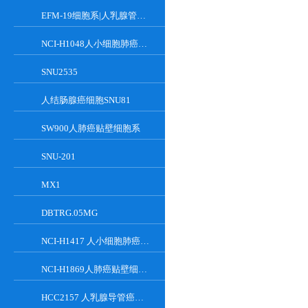
EFM-19细胞系|人乳腺管癌细胞
NCI-H1048人小细胞肺癌贴壁细胞系
SNU2535
人结肠腺癌细胞SNU81
SW900人肺癌贴壁细胞系
SNU-201
MX1
DBTRG.05MG
NCI-H1417 人小细胞肺癌细胞系
NCI-H1869人肺癌贴壁细胞系
HCC2157 人乳腺导管癌细胞系