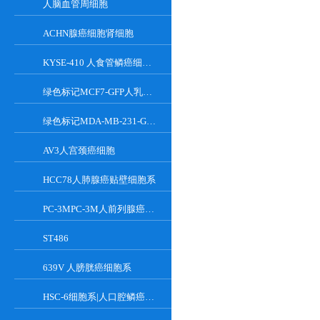
人脑血管周细胞
ACHN腺癌细胞肾细胞
KYSE-410 人食管鳞癌细胞系
绿色标记MCF7-GFP人乳腺癌细胞
绿色标记MDA-MB-231-GFP人乳腺癌细胞
AV3人宫颈癌细胞
HCC78人肺腺癌贴壁细胞系
PC-3MPC-3M人前列腺癌细胞
ST486
639V 人膀胱癌细胞系
HSC-6细胞系|人口腔鳞癌细胞