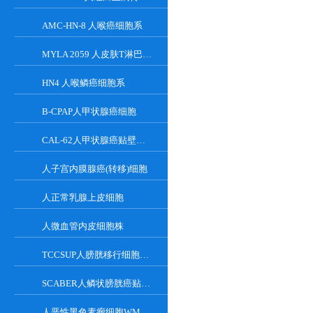
AMC-HN-8 人喉癌细胞系
MYLA 2059 人皮肤T淋巴细胞瘤细胞系
HN4 人喉鳞癌细胞系
B-CPAP人甲状腺癌细胞
CAL-62人甲状腺癌贴壁细胞系
人子宫内膜腺癌(转移)细胞
人正常乳腺上皮细胞
人微血管内皮细胞株
TCCSUP人膀胱移行细胞癌贴壁细胞系
SCABER人鳞状膀胱癌贴壁细胞系
人恶性黑色素瘤细胞WM115