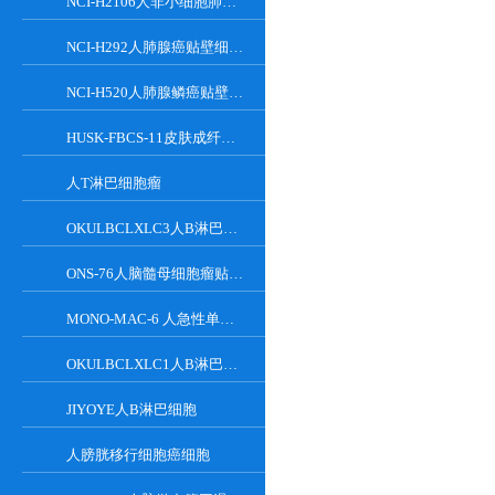
NCI-H2106人非小细胞肺癌贴壁细胞系
NCI-H292人肺腺癌贴壁细胞系
NCI-H520人肺腺鳞癌贴壁细胞系
HUSK-FBCS-11皮肤成纤维细胞
人T淋巴细胞瘤
OKULBCLXLC3人B淋巴细胞
ONS-76人脑髓母细胞瘤贴壁细胞系
MONO-MAC-6 人急性单核细胞白血病细胞系
OKULBCLXLC1人B淋巴细胞
JIYOYE人B淋巴细胞
人膀胱移行细胞癌细胞