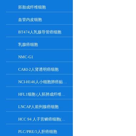
胚胎成纤维细胞
血管内皮细胞
BT474人乳腺导管癌细胞
乳腺癌细胞
NMC-G1
CAKI-2人肾透明癌细胞
NCI-H146人小细胞肺癌贴壁细胞系
HFL1细胞 (人胚肺成纤维细胞) (STR鉴定正确)
LNCAP人前列腺癌细胞
HCC 94 人子宫鳞癌细胞(高分化)
PLC/PRE/5人肝癌细胞