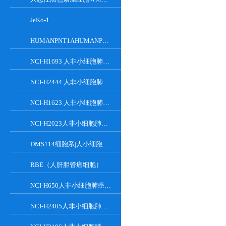
JeKo-1
HUMANPNT1AHUMANPNT1A人前列腺癌细胞
NCI-H1693 人非小细胞肺癌细胞系
NCI-H2444 人非小细胞肺癌细胞系
NCI-H1623 人非小细胞肺癌细胞系
NCI-H2023人非小细胞肺癌贴壁细胞系
DMS114细胞系|人小细胞肺癌细胞
RBE（人肝胆管癌细胞）
NCI-H650人非小细胞肺癌贴壁细胞系
NCI-H2405人非小细胞肺癌贴壁细胞系