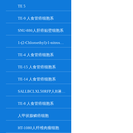
TE 5
TE-9 人食管癌细胞系
SNU-886人肝癌贴壁细胞系
1-(2-Chloroethyl)-1-nitroso-3-(2β,3β,4β,5β-tetrahydroxycyclopentan-1α-yl)urea
TE-4 人食管癌细胞系
TE-15 人食管癌细胞系
TE-14 人食管癌细胞系
SALLBCLXL50RFP人B淋巴细胞
TE-8 人食管癌细胞系
人甲状腺鳞癌细胞
HT-1080人纤维肉瘤细胞