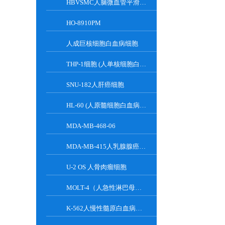
HBVSMC人脑微血管平滑肌细胞
HO-8910PM
人成巨核细胞白血病细胞
THP-1细胞 (人单核细胞白血病)
SNU-182人肝癌细胞
HL-60 (人原髓细胞白血病细胞) (STR鉴定正确)
MDA-MB-468-06
MDA-MB-415人乳腺腺癌细胞
U-2 OS 人骨肉瘤细胞
MOLT-4（人急性淋巴母细胞白血病细胞）
K-562人慢性髓原白血病细胞