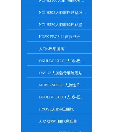
NCI-H2106人非小细胞肺癌贴壁细胞系
NCI-H292人肺腺癌贴壁细胞系
NCI-H520人肺腺鳞癌贴壁细胞系
HUSK-FBCS-11皮肤成纤维细胞
人T淋巴细胞瘤
OKULBCLXLC3人B淋巴细胞
ONS-76人脑髓母细胞瘤贴壁细胞系
MONO-MAC-6 人急性单核细胞白血病细胞系
OKULBCLXLC1人B淋巴细胞
JIYOYE人B淋巴细胞
人膀胱移行细胞癌细胞