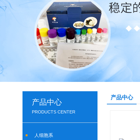
产品中心
产品中心
PRODUCTS CENTER
人细胞系