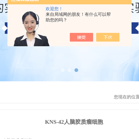
欢迎您！
来自局域网的朋友！有什么可以帮
助您的吗？
您现在的位
KNS-42人脑胶质瘤细胞