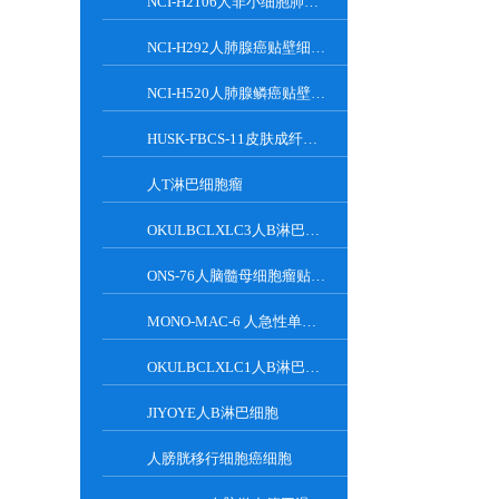
NCI-H2106人非小细胞肺癌贴壁细胞系
NCI-H292人肺腺癌贴壁细胞系
NCI-H520人肺腺鳞癌贴壁细胞系
HUSK-FBCS-11皮肤成纤维细胞
人T淋巴细胞瘤
OKULBCLXLC3人B淋巴细胞
ONS-76人脑髓母细胞瘤贴壁细胞系
MONO-MAC-6 人急性单核细胞白血病细胞系
OKULBCLXLC1人B淋巴细胞
JIYOYE人B淋巴细胞
人膀胱移行细胞癌细胞