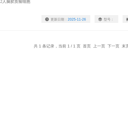
更新日期：
2025-11-26
型号：
共 1 条记录，当前 1 / 1 页 首页 上一页 下一页 