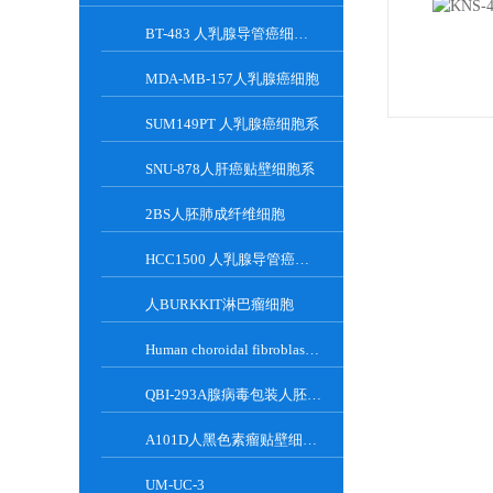
BT-483 人乳腺导管癌细胞系
MDA-MB-157人乳腺癌细胞
SUM149PT 人乳腺癌细胞系
SNU-878人肝癌贴壁细胞系
2BS人胚肺成纤维细胞
HCC1500 人乳腺导管癌细胞系
人BURKKIT淋巴瘤细胞
Human choroidal fibroblast cells
QBI-293A腺病毒包装人胚肾细胞
A101D人黑色素瘤贴壁细胞系
UM-UC-3