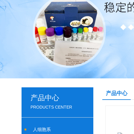
产品中心
产品中心
PRODUCTS CENTER
人细胞系