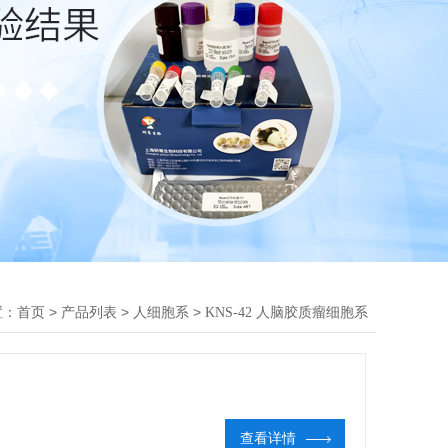
置：
>
>
>
首页
产品列表
人细胞系
KNS-42 人脑胶质瘤细胞系
查看详情