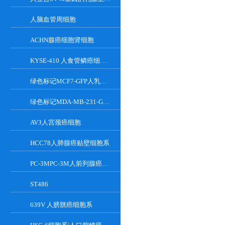
人脑血管周细胞
ACHN腺癌细胞肾细胞
KYSE-410 人食管鳞癌细胞系
绿色标记MCF7-GFP人乳腺癌细胞
绿色标记MDA-MB-231-GFP人乳腺癌细胞
AV3人宫颈癌细胞
HCC78人肺腺癌贴壁细胞系
PC-3MPC-3M人前列腺癌细胞
ST486
639V 人膀胱癌细胞系