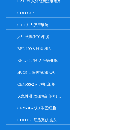
CAL-39 人外阴鳞癌细胞系
COLO 205
CX-1人大肠癌细胞
人甲状腺(PTC)细胞
BEL-100人肝癌细胞
BEL7402/FU人肝癌细胞5-FU耐药株
HUO9 人骨肉瘤细胞系
CEM-SS-2人T淋巴细胞
人急性淋巴细胞白血病T淋巴复苏细胞
CEM-3G-2人T淋巴细胞
COLO829细胞系|人皮肤黑色素瘤细胞