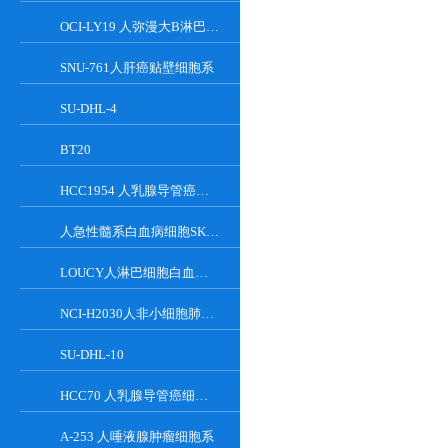
OCI-LY19 人弥漫大B淋巴瘤细胞系
SNU-761人肝癌贴壁细胞系
SU-DHL-4
BT20
HCC1954 人乳腺导管癌细胞系
人急性髓系白血病细胞SKNO1
LOUCY人淋巴细胞白血病悬浮细胞系
NCI-H2030人非小细胞肺癌贴壁细胞系
SU-DHL-10
HCC70 人乳腺导管癌细胞系
A-253 人唾液腺肿瘤细胞系