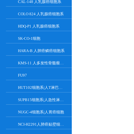
CAL-148 人乳腺癌细胞系
COLO 824 人乳腺癌细胞系
HDQ-P1 人乳腺癌细胞系
SK-CO-1细胞
HARA-B 人肺癌鳞癌细胞系
KMS-11 人多发性骨髓瘤细胞系
FU97
HUT102细胞系|人T淋巴瘤细胞
SUPB15细胞系|人急性淋白血病细胞
NUGC-4细胞系|人胃癌细胞
NCI-H2291人肺癌贴壁细胞系