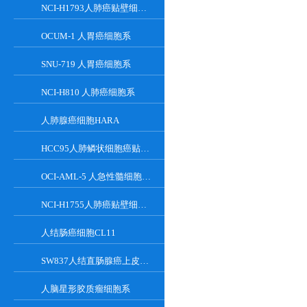
NCI-H1793人肺癌贴壁细胞系
OCUM-1 人胃癌细胞系
SNU-719 人胃癌细胞系
NCI-H810 人肺癌细胞系
人肺腺癌细胞HARA
HCC95人肺鳞状细胞癌贴壁细胞系
OCI-AML-5 人急性髓细胞性白血病细胞系
NCI-H1755人肺癌贴壁细胞系
人结肠癌细胞CL11
SW837人结直肠腺癌上皮细胞
人脑星形胶质瘤细胞系