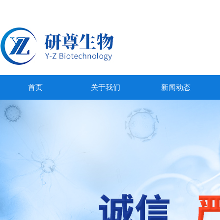
首页
关于我们
新闻动态