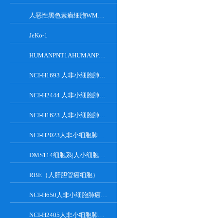
人恶性黑色素瘤细胞WM115
JeKo-1
HUMANPNT1AHUMANPNT1A人前列腺癌细胞
NCI-H1693 人非小细胞肺癌细胞系
NCI-H2444 人非小细胞肺癌细胞系
NCI-H1623 人非小细胞肺癌细胞系
NCI-H2023人非小细胞肺癌贴壁细胞系
DMS114细胞系|人小细胞肺癌细胞
RBE（人肝胆管癌细胞）
NCI-H650人非小细胞肺癌贴壁细胞系
NCI-H2405人非小细胞肺癌贴壁细胞系