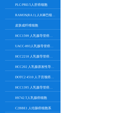
PLC/PRE/5人肝癌细胞
RAMOS(RA.1) 人B淋巴细胞瘤细胞
皮肤成纤维细胞
HCC1599 人乳腺导管癌细胞系
UACC-893人乳腺导管癌贴壁细胞系
HCC2218 人乳腺导管癌细胞系
HCC202 人乳腺原发性导管癌细胞系
DOTC2 4510 人子宫颈癌细胞系
HCC1395 人乳腺导管癌细胞系
HS742.T人乳腺癌细胞
C2BBE1 人结肠癌细胞系