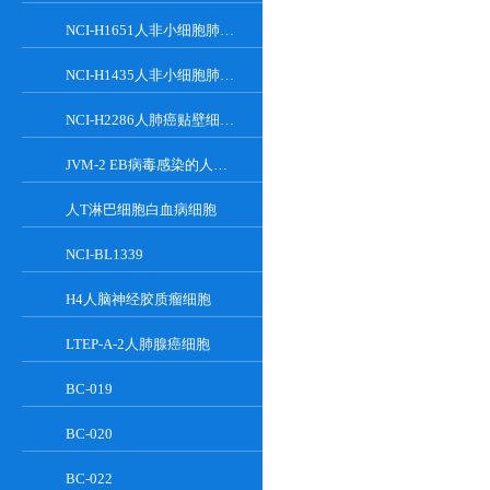
NCI-H1651人非小细胞肺癌贴壁细胞系
NCI-H1435人非小细胞肺癌贴壁细胞系
NCI-H2286人肺癌贴壁细胞系
JVM-2 EB病毒感染的人外周淋巴细胞
人T淋巴细胞白血病细胞
NCI-BL1339
H4人脑神经胶质瘤细胞
LTEP-A-2人肺腺癌细胞
BC-019
BC-020
BC-022