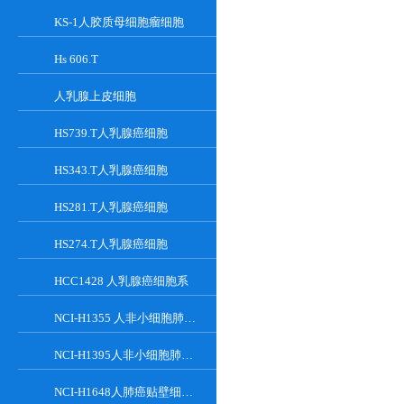
KS-1人胶质母细胞瘤细胞
Hs 606.T
人乳腺上皮细胞
HS739.T人乳腺癌细胞
HS343.T人乳腺癌细胞
HS281.T人乳腺癌细胞
HS274.T人乳腺癌细胞
HCC1428 人乳腺癌细胞系
NCI-H1355 人非小细胞肺癌细胞系
NCI-H1395人非小细胞肺癌贴壁细胞系
NCI-H1648人肺癌贴壁细胞系