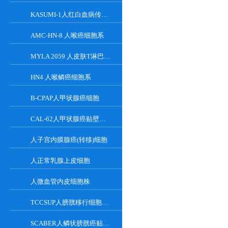
KASUMI-1人红白血病传代细胞系
AMC-HN-8 人喉癌细胞系
MYLA 2059 人皮肤T淋巴细胞瘤细胞系
HN4 人喉鳞癌细胞系
B-CPAP人甲状腺癌细胞
CAL-62人甲状腺癌贴壁细胞系
人子宫内膜腺癌(转移)细胞
人正常乳腺上皮细胞
人微血管内皮细胞株
TCCSUP人膀胱移行细胞癌贴壁细胞系
SCABER人鳞状膀胱癌贴壁细胞系