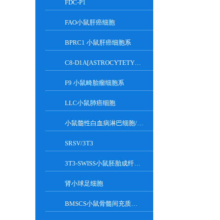
FDC-P1
FAO小鼠肝癌细胞
BPRC1 小鼠肝癌细胞系
C8-D1A[ASTROCYTETYPEICLONE]小鼠小脑细胞
F9 小鼠畸胎瘤细胞系
LLC小鼠肺癌细胞
小鼠髓性白血病淋巴细胞/小鼠白血病G-CSF依赖性细胞
SRSV/3T3
3T3-SWISS小鼠胚胎成纤维细胞
肾小球足细胞
BMSCS小鼠骨髓间充质干细胞