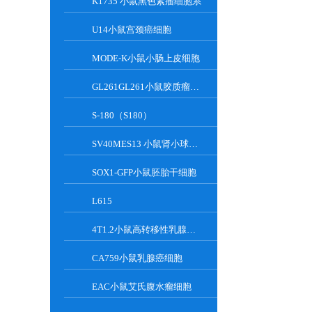
K1735 小鼠黑色素瘤细胞系
U14小鼠宫颈癌细胞
MODE-K小鼠小肠上皮细胞
GL261GL261小鼠胶质瘤细胞
S-180（S180）
SV40MES13 小鼠肾小球系膜细胞
SOX1-GFP小鼠胚胎干细胞
L615
4T1.2小鼠高转移性乳腺癌细胞
CA759小鼠乳腺癌细胞
EAC小鼠艾氏腹水瘤细胞