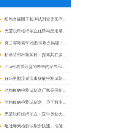
细胞炎症因子检测试剂盒是医疗的微观探索者
无菌脱纤维绵羊血优势与应用场景汇总
黄曲霉毒素B1检测试剂盒揭秘！精准锁定隐患
枯草芽孢杆菌菌种：探索其在多个领域中的实际应用
elisa检测试剂盒的未来的发展和优点分享
解码甲型流感病毒核酸检测试剂盒奥秘，精准锁定病毒
动物疫病检测试剂盒厂家是保护动物健康的重要环节
动物疫病检测试剂盒，你了解多少？
无菌脱纤维绵羊血：医学奥秘大揭秘！
呕吐毒素检测试剂盒快速、准确检测粮食中的有害物质