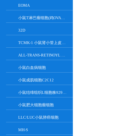
EOMA
小鼠T淋巴瘤细胞(鸡OVA基因修饰)
32D
TCMK-1 小鼠肾小管上皮细胞系
ALL-TRANS-RETINOYL B-GLUCURONIDE
小鼠白血病细胞
小鼠成肌细胞C2C12
小鼠结缔组织L细胞株929克隆
小鼠肥大细胞瘤细胞
LLC/LUC小鼠肺癌细胞
MH-S