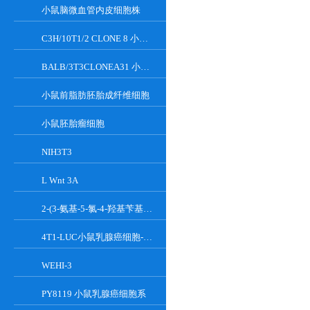
小鼠脑微血管内皮细胞株
C3H/10T1/2 CLONE 8 小鼠胚胎成纤维细胞系
BALB/3T3CLONEA31 小鼠胚胎成纤维细胞
小鼠前脂肪胚胎成纤维细胞
小鼠胚胎瘤细胞
NIH3T3
L Wnt 3A
2-(3-氨基-5-氯-4-羟基苄基)-1H-异吲哚-1,3(2H)-二酮
4T1-LUC小鼠乳腺癌细胞-荧光素酶标记
WEHI-3
PY8119 小鼠乳腺癌细胞系