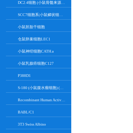
DC2.4细胞 (小鼠骨髓来源树突状细胞)
SCC7细胞系|小鼠鳞状细胞癌细胞
小鼠胚胎干细胞
仓鼠卵巢细胞LEC1
小鼠神经细胞CATH.a
小鼠乳腺癌细胞C127
P388D1
S-180 (小鼠腹水瘤细胞) (种属鉴定正确)
Recombinant Human Active Focal Adhesion Kinase
BABL/C1
3T3 Swiss Albino