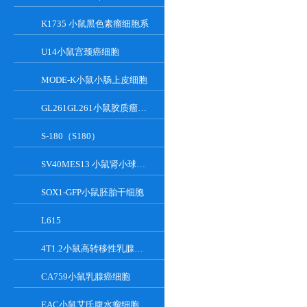
K1735 小鼠黑色素瘤细胞系
U14小鼠宫颈癌细胞
MODE-K小鼠小肠上皮细胞
GL261GL261小鼠胶质瘤细胞
S-180（S180）
SV40MES13 小鼠肾小球系膜细胞
SOX1-GFP小鼠胚胎干细胞
L615
4T1.2小鼠高转移性乳腺癌细胞
CA759小鼠乳腺癌细胞
EAC小鼠艾氏腹水瘤细胞