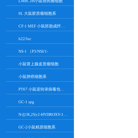
LM8C3H小鼠骨肉瘤细胞
9L 大鼠胶质瘤细胞系
CF-1 MEF 小鼠胚胎成纤维细胞系
h22/luc
NS-1 （P3/NSI/1-
小鼠肾上腺皮质瘤细胞
小鼠肺癌细胞系
PT67 小鼠逆转录病毒包装细胞系
GC-1 spg
N-[(1R,2S)-2-HYDROXY-1-HYDROXYMETHYL-2-(2-TRIDECYL-1-CYCLOPROPENYL)ETHYL]OCT;GT-11
GC-2小鼠精原细胞系