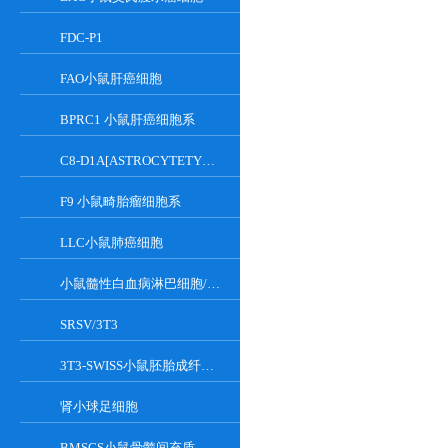
FDC-P1
FAO小鼠肝癌细胞
BPRC1 小鼠肝癌细胞系
C8-D1A[ASTROCYTETYPEICLONE]小鼠小脑细胞
F9 小鼠畸胎瘤细胞系
LLC小鼠肺癌细胞
小鼠髓性白血病淋巴细胞/小鼠白血病G-CSF依赖性细胞
SRSV/3T3
3T3-SWISS小鼠胚胎成纤维细胞
肾小球足细胞
BMSCS小鼠骨髓间充质干细胞