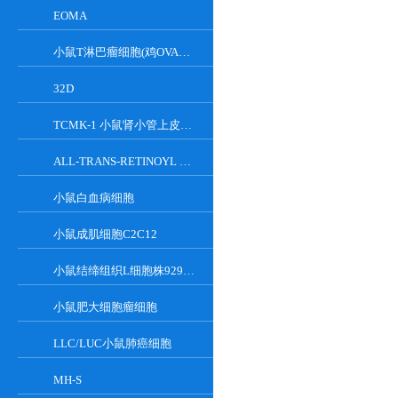
EOMA
小鼠T淋巴瘤细胞(鸡OVA基因修饰)
32D
TCMK-1 小鼠肾小管上皮细胞系
ALL-TRANS-RETINOYL B-GLUCURONIDE
小鼠白血病细胞
小鼠成肌细胞C2C12
小鼠结缔组织L细胞株929克隆
小鼠肥大细胞瘤细胞
LLC/LUC小鼠肺癌细胞
MH-S