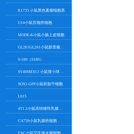
K1735 小鼠黑色素瘤细胞系
U14小鼠宫颈癌细胞
MODE-K小鼠小肠上皮细胞
GL261GL261小鼠胶质瘤细胞
S-180（S180）
SV40MES13 小鼠肾小球系膜细胞
SOX1-GFP小鼠胚胎干细胞
L615
4T1.2小鼠高转移性乳腺癌细胞
CA759小鼠乳腺癌细胞
EAC小鼠艾氏腹水瘤细胞