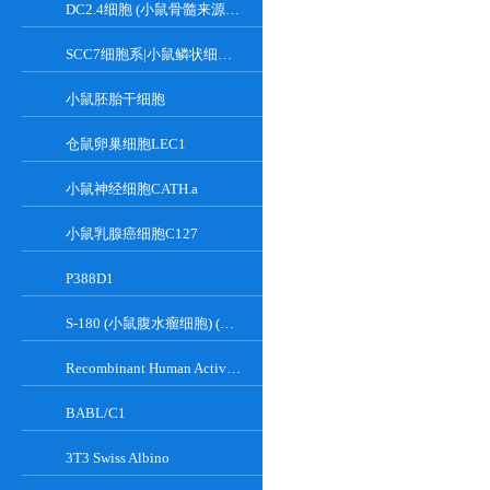
DC2.4细胞 (小鼠骨髓来源树突状细胞)
SCC7细胞系|小鼠鳞状细胞癌细胞
小鼠胚胎干细胞
仓鼠卵巢细胞LEC1
小鼠神经细胞CATH.a
小鼠乳腺癌细胞C127
P388D1
S-180 (小鼠腹水瘤细胞) (种属鉴定正确)
Recombinant Human Active Focal Adhesion Kinase
BABL/C1
3T3 Swiss Albino