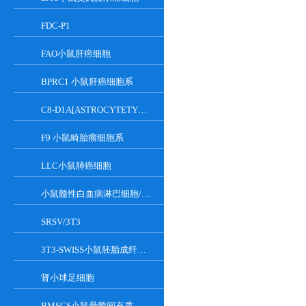
FDC-P1
FAO小鼠肝癌细胞
BPRC1 小鼠肝癌细胞系
C8-D1A[ASTROCYTETYPEICLONE]小鼠小脑细胞
F9 小鼠畸胎瘤细胞系
LLC小鼠肺癌细胞
小鼠髓性白血病淋巴细胞/小鼠白血病G-CSF依赖性细胞
SRSV/3T3
3T3-SWISS小鼠胚胎成纤维细胞
肾小球足细胞
BMSCS小鼠骨髓间充质干细胞