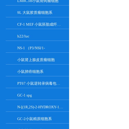
LM8C3H小鼠骨肉瘤细胞
9L 大鼠胶质瘤细胞系
CF-1 MEF 小鼠胚胎成纤维细胞系
h22/luc
NS-1 （P3/NSI/1-
小鼠肾上腺皮质瘤细胞
小鼠肺癌细胞系
PT67 小鼠逆转录病毒包装细胞系
GC-1 spg
N-[(1R,2S)-2-HYDROXY-1-HYDROXYMETHYL-2-(2-TRIDECYL-1-CYCLOPROPENYL)ETHYL]OCT;GT-11
GC-2小鼠精原细胞系