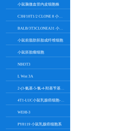
小鼠脑微血管内皮细胞株
C3H/10T1/2 CLONE 8 小鼠胚胎成纤维细胞系
BALB/3T3CLONEA31 小鼠胚胎成纤维细胞
小鼠前脂肪胚胎成纤维细胞
小鼠胚胎瘤细胞
NIH3T3
L Wnt 3A
2-(3-氨基-5-氯-4-羟基苄基)-1H-异吲哚-1,3(2H)-二酮
4T1-LUC小鼠乳腺癌细胞-荧光素酶标记
WEHI-3
PY8119 小鼠乳腺癌细胞系