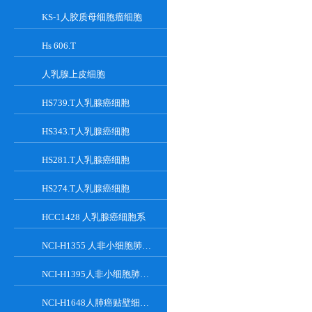
KS-1人胶质母细胞瘤细胞
Hs 606.T
人乳腺上皮细胞
HS739.T人乳腺癌细胞
HS343.T人乳腺癌细胞
HS281.T人乳腺癌细胞
HS274.T人乳腺癌细胞
HCC1428 人乳腺癌细胞系
NCI-H1355 人非小细胞肺癌细胞系
NCI-H1395人非小细胞肺癌贴壁细胞系
NCI-H1648人肺癌贴壁细胞系