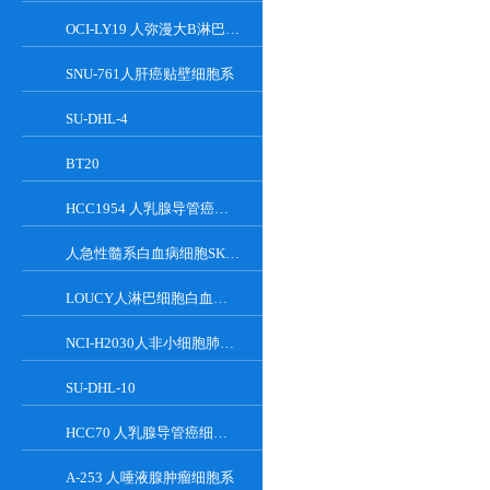
OCI-LY19 人弥漫大B淋巴瘤细胞系
SNU-761人肝癌贴壁细胞系
SU-DHL-4
BT20
HCC1954 人乳腺导管癌细胞系
人急性髓系白血病细胞SKNO1
LOUCY人淋巴细胞白血病悬浮细胞系
NCI-H2030人非小细胞肺癌贴壁细胞系
SU-DHL-10
HCC70 人乳腺导管癌细胞系
A-253 人唾液腺肿瘤细胞系