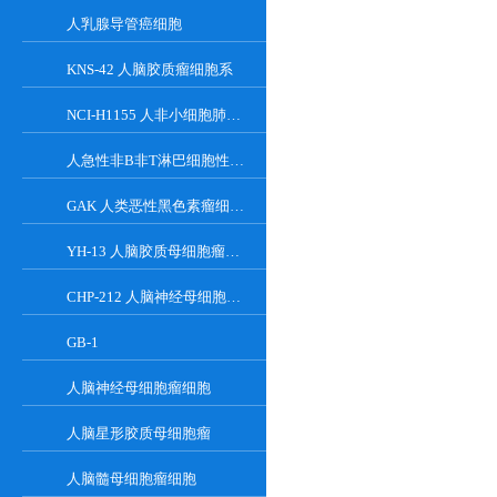
人乳腺导管癌细胞
KNS-42 人脑胶质瘤细胞系
NCI-H1155 人非小细胞肺癌细胞系
人急性非B非T淋巴细胞性白血病细胞
GAK 人类恶性黑色素瘤细胞系
YH-13 人脑胶质母细胞瘤细胞系
CHP-212 人脑神经母细胞瘤细胞系
GB-1
人脑神经母细胞瘤细胞
人脑星形胶质母细胞瘤
人脑髓母细胞瘤细胞