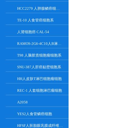
HCC2279 人肺腺鳞癌细胞系
TE-10 人食管癌细胞系
人肾细胞癌 CAL-54
RAMOS-2G6-4C10人B淋巴细胞瘤细胞
T98 人脑胶质细胞瘤细胞系
SNU-387人肝癌贴壁细胞系
HH人皮肤T淋巴细胞瘤细胞
REC-1 人套细胞淋巴瘤细胞
A2058
YES2人食管鳞癌细胞
HFSF人胚胎眼巩膜成纤维细胞