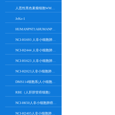
人恶性黑色素瘤细胞WM115
JeKo-1
HUMANPNT1AHUMANPNT1A人前列腺癌细胞
NCI-H1693 人非小细胞肺癌细胞系
NCI-H2444 人非小细胞肺癌细胞系
NCI-H1623 人非小细胞肺癌细胞系
NCI-H2023人非小细胞肺癌贴壁细胞系
DMS114细胞系|人小细胞肺癌细胞
RBE（人肝胆管癌细胞）
NCI-H650人非小细胞肺癌贴壁细胞系
NCI-H2405人非小细胞肺癌贴壁细胞系