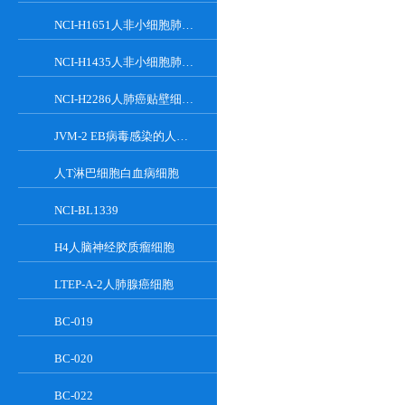
NCI-H1651人非小细胞肺癌贴壁细胞系
NCI-H1435人非小细胞肺癌贴壁细胞系
NCI-H2286人肺癌贴壁细胞系
JVM-2 EB病毒感染的人外周淋巴细胞
人T淋巴细胞白血病细胞
NCI-BL1339
H4人脑神经胶质瘤细胞
LTEP-A-2人肺腺癌细胞
BC-019
BC-020
BC-022