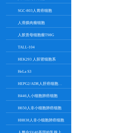
SGC-803人胃癌细胞
人滑膜肉瘤细胞
人胶质母细胞瘤T98G
TALL-104
HEK293 人胚肾细胞系
HeLa S3
HEPG2/ADR人肝癌细胞耐药株
H446人小细胞肺癌细胞
H650人非小细胞肺癌细胞
HH838人非小细胞肺癌细胞
人整合SV40基因的乳腺上皮细胞