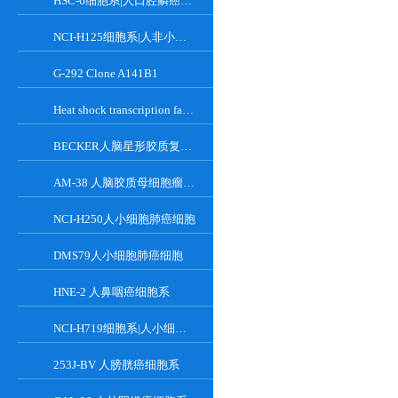
HSC-6细胞系|人口腔鳞癌细胞
NCI-H125细胞系|人非小细胞肺癌细胞
G-292 Clone A141B1
Heat shock transcription factor 2
BECKER人脑星形胶质复苏细胞(附STR鉴定报告)
AM-38 人脑胶质母细胞瘤细胞系
NCI-H250人小细胞肺癌细胞
DMS79人小细胞肺癌细胞
HNE-2 人鼻咽癌细胞系
NCI-H719细胞系|人小细胞肺癌细胞
253J-BV 人膀胱癌细胞系