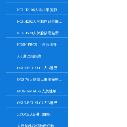
NCI-H2106人非小细胞肺癌贴壁细胞系
NCI-H292人肺腺癌贴壁细胞系
NCI-H520人肺腺鳞癌贴壁细胞系
HUSK-FBCS-11皮肤成纤维细胞
人T淋巴细胞瘤
OKULBCLXLC3人B淋巴细胞
ONS-76人脑髓母细胞瘤贴壁细胞系
MONO-MAC-6 人急性单核细胞白血病细胞系
OKULBCLXLC1人B淋巴细胞
JIYOYE人B淋巴细胞
人膀胱移行细胞癌细胞