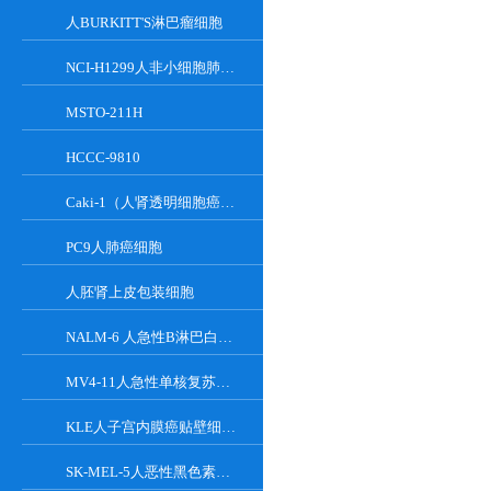
人BURKITT'S淋巴瘤细胞
NCI-H1299人非小细胞肺癌细胞
MSTO-211H
HCCC-9810
Caki-1（人肾透明细胞癌皮肤转移细胞）
PC9人肺癌细胞
人胚肾上皮包装细胞
NALM-6 人急性B淋巴白血病细胞系
MV4-11人急性单核复苏细胞
KLE人子宫内膜癌贴壁细胞系
SK-MEL-5人恶性黑色素瘤贴壁细胞系