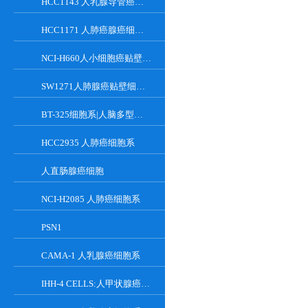
HCC1143 人乳腺导管癌细胞系
HCC1171 人肺癌腺癌细胞系
NCI-H660人小细胞癌贴壁细胞系
SW1271人肺腺癌贴壁细胞系
BT-325细胞系|人脑多型胶质母细胞
HCC2935 人肺癌细胞系
人直肠腺癌细胞
NCI-H2085 人肺癌细胞系
PSN1
CAMA-1 人乳腺癌细胞系
IHH-4 CELLS:人甲状腺癌细胞系