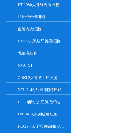
HT-1080人纤维肉瘤细胞
胚胎成纤维细胞
血管内皮细胞
BT474人乳腺导管癌细胞
乳腺癌细胞
NMC-G1
CAKI-2人肾透明癌细胞
NCI-H146人小细胞肺癌贴壁细胞系
HFL1细胞 (人胚肺成纤维细胞) (STR鉴定正确)
LNCAP人前列腺癌细胞
HCC 94 人子宫鳞癌细胞(高分化)