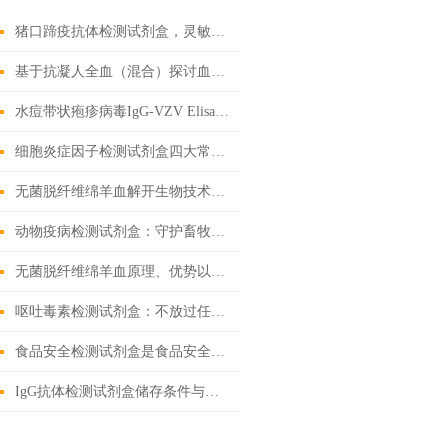
猪口蹄疫抗体检测试剂盒，灵敏度高，检测结果稳定可靠
基于抗凝人全血（混合）探讨血液流变学特性及其影响因素
水痘带状疱疹病毒IgG-VZV Elisa检测试剂盒检测原理与市场发展分析
细胞炎症因子检测试剂盒四大常见问题解决办法
无菌脱纤维绵羊血解开生物技术的奇迹
动物疫病检测试剂盒：守护畜牧业健康
无菌脱纤维绵羊血原理、优势以及应用前景
呕吐毒素检测试剂盒：不放过任何微量毒素隐患
食品安全检测试剂盒是食品安全领域的重要工具
IgG抗体检测试剂盒储存条件与有效期管理