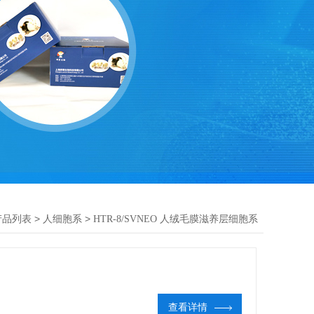
>
>
产品列表
人细胞系
HTR-8/SVNEO 人绒毛膜滋养层细胞系
查看详情