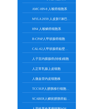
AMC-HN-8 人喉癌细胞系
MYLA 2059 人皮肤T淋巴细胞瘤细胞系
HN4 人喉鳞癌细胞系
B-CPAP人甲状腺癌细胞
CAL-62人甲状腺癌贴壁细胞系
人子宫内膜腺癌(转移)细胞
人正常乳腺上皮细胞
人微血管内皮细胞株
TCCSUP人膀胱移行细胞癌贴壁细胞系
SCABER人鳞状膀胱癌贴壁细胞系
人恶性黑色素瘤细胞WM115