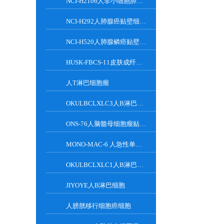
NCI-H2106人非小细胞肺癌贴壁细胞系
NCI-H292人肺腺癌贴壁细胞系
NCI-H520人肺腺鳞癌贴壁细胞系
HUSK-FBCS-11皮肤成纤维细胞
人T淋巴细胞瘤
OKULBCLXLC3人B淋巴细胞
ONS-76人脑髓母细胞瘤贴壁细胞系
MONO-MAC-6 人急性单核细胞白血病细胞系
OKULBCLXLC1人B淋巴细胞
JIYOYE人B淋巴细胞
人膀胱移行细胞癌细胞