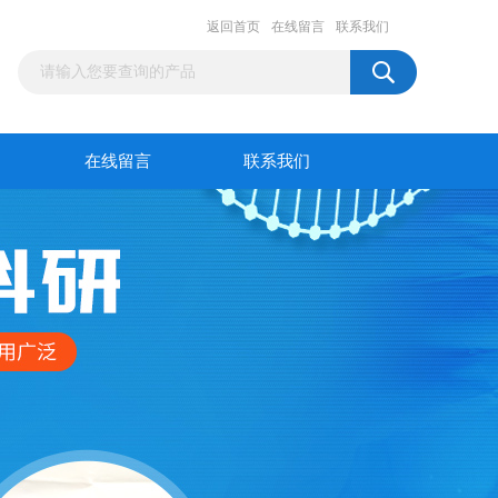
返回首页
在线留言
联系我们
在线留言
联系我们