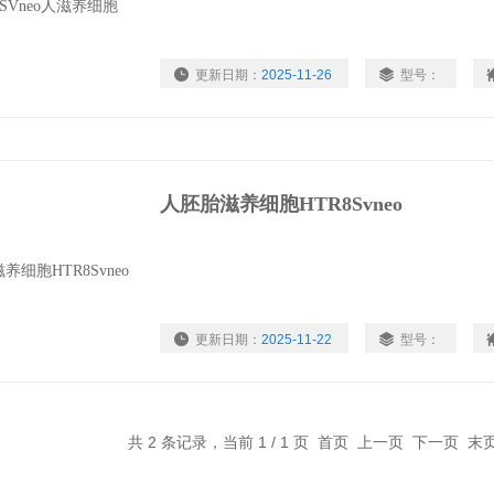
更新日期：
2025-11-26
型号：
人胚胎滋养细胞HTR8Svneo
更新日期：
2025-11-22
型号：
共 2 条记录，当前 1 / 1 页 首页 上一页 下一页 