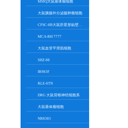
MMQ大鼠垂体瘤细胞
大鼠胰腺外分泌腺肿瘤细胞
CFSC-8B大鼠肝星形贴壁细胞系
MCA-RH 7777
大鼠血管平滑肌细胞
SHZ-88
IR983F
RLE-6TN
DRG 大鼠背根神经细胞系
大鼠垂体瘤细胞
NR8383