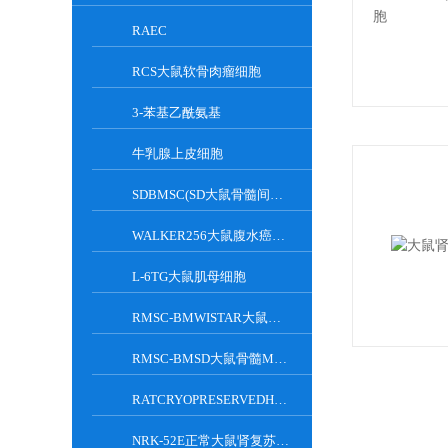
RAEC
RCS大鼠软骨肉瘤细胞
3-苯基乙酰氨基
牛乳腺上皮细胞
SDBMSC(SD大鼠骨髓间充质干细胞)
WALKER256大鼠腹水癌细胞
L-6TG大鼠肌母细胞
RMSC-BMWISTAR大鼠骨髓MSC细胞
RMSC-BMSD大鼠骨髓MSC细胞
RATCRYOPRESERVEDHEPATOCYTES大鼠肝脏实质细胞
NRK-52E正常大鼠肾复苏细胞(附STR鉴定报告)