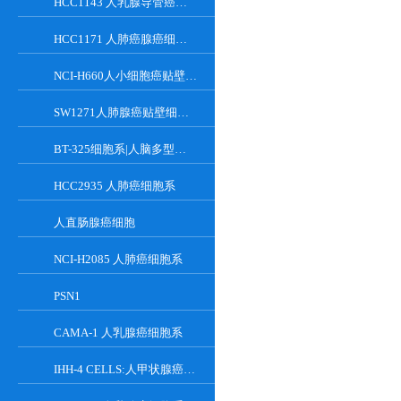
HCC1143 人乳腺导管癌细胞系
HCC1171 人肺癌腺癌细胞系
NCI-H660人小细胞癌贴壁细胞系
SW1271人肺腺癌贴壁细胞系
BT-325细胞系|人脑多型胶质母细胞
HCC2935 人肺癌细胞系
人直肠腺癌细胞
NCI-H2085 人肺癌细胞系
PSN1
CAMA-1 人乳腺癌细胞系
IHH-4 CELLS:人甲状腺癌细胞系