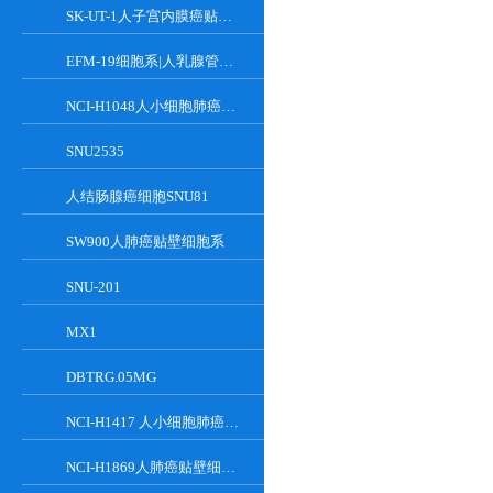
SK-UT-1人子宫内膜癌贴壁细胞系
EFM-19细胞系|人乳腺管癌细胞
NCI-H1048人小细胞肺癌贴壁细胞系
SNU2535
人结肠腺癌细胞SNU81
SW900人肺癌贴壁细胞系
SNU-201
MX1
DBTRG.05MG
NCI-H1417 人小细胞肺癌细胞系
NCI-H1869人肺癌贴壁细胞系