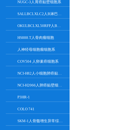
NUGC-3人胃癌贴壁细胞系
SALLBCLXLC2人B淋巴细胞
OKULBCLXL50RFP人B淋巴细胞
HS888.T人骨肉瘤细胞
人神经母细胞瘤细胞系
COV504 人卵巢癌细胞系
NCI-H82人小细胞肺癌贴壁细胞系
NCI-H2066人肺癌贴壁细胞系
P3HR-1
COLO 741
SKM-1人骨髓增生异常综合征贴壁细胞系