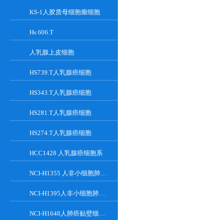
KS-1人胶质母细胞瘤细胞
Hs 606.T
人乳腺上皮细胞
HS739.T人乳腺癌细胞
HS343.T人乳腺癌细胞
HS281.T人乳腺癌细胞
HS274.T人乳腺癌细胞
HCC1428 人乳腺癌细胞系
NCI-H1355 人非小细胞肺癌细胞系
NCI-H1395人非小细胞肺癌贴壁细胞系
NCI-H1648人肺癌贴壁细胞系