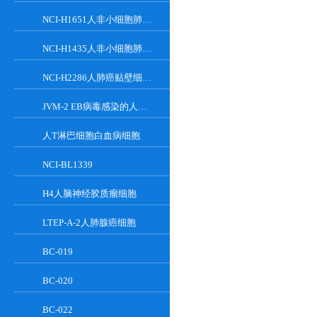
NCI-H1651人非小细胞肺癌贴壁细胞系
NCI-H1435人非小细胞肺癌贴壁细胞系
NCI-H2286人肺癌贴壁细胞系
JVM-2 EB病毒感染的人外周淋巴细胞
人T淋巴细胞白血病细胞
NCI-BL1339
H4人脑神经胶质瘤细胞
LTEP-A-2人肺腺癌细胞
BC-019
BC-020
BC-022