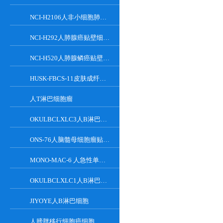
NCI-H2106人非小细胞肺癌贴壁细胞系
NCI-H292人肺腺癌贴壁细胞系
NCI-H520人肺腺鳞癌贴壁细胞系
HUSK-FBCS-11皮肤成纤维细胞
人T淋巴细胞瘤
OKULBCLXLC3人B淋巴细胞
ONS-76人脑髓母细胞瘤贴壁细胞系
MONO-MAC-6 人急性单核细胞白血病细胞系
OKULBCLXLC1人B淋巴细胞
JIYOYE人B淋巴细胞
人膀胱移行细胞癌细胞