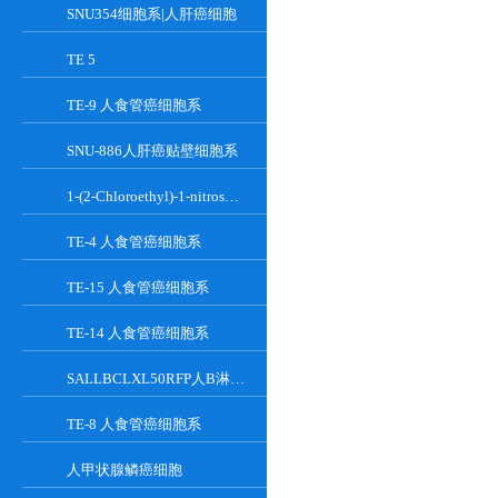
SNU354细胞系|人肝癌细胞
TE 5
TE-9 人食管癌细胞系
SNU-886人肝癌贴壁细胞系
1-(2-Chloroethyl)-1-nitroso-3-(2β,3β,4β,5β-tetrahydroxycyclopentan-1α-yl)urea
TE-4 人食管癌细胞系
TE-15 人食管癌细胞系
TE-14 人食管癌细胞系
SALLBCLXL50RFP人B淋巴细胞
TE-8 人食管癌细胞系
人甲状腺鳞癌细胞