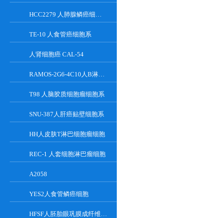
HCC2279 人肺腺鳞癌细胞系
TE-10 人食管癌细胞系
人肾细胞癌 CAL-54
RAMOS-2G6-4C10人B淋巴细胞瘤细胞
T98 人脑胶质细胞瘤细胞系
SNU-387人肝癌贴壁细胞系
HH人皮肤T淋巴细胞瘤细胞
REC-1 人套细胞淋巴瘤细胞
A2058
YES2人食管鳞癌细胞
HFSF人胚胎眼巩膜成纤维细胞