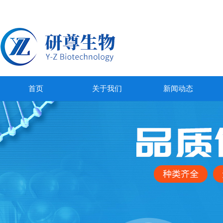
首页
关于我们
新闻动态