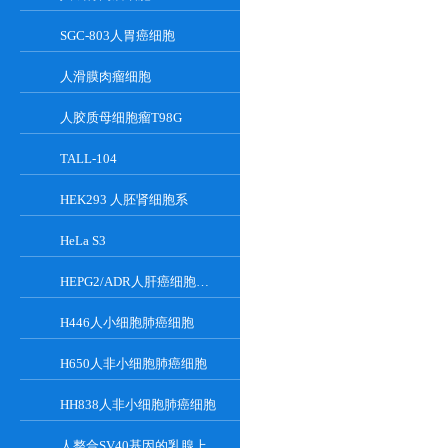
SGC-803人胃癌细胞
人滑膜肉瘤细胞
人胶质母细胞瘤T98G
TALL-104
HEK293 人胚肾细胞系
HeLa S3
HEPG2/ADR人肝癌细胞耐药株
H446人小细胞肺癌细胞
H650人非小细胞肺癌细胞
HH838人非小细胞肺癌细胞
人整合SV40基因的乳腺上皮细胞